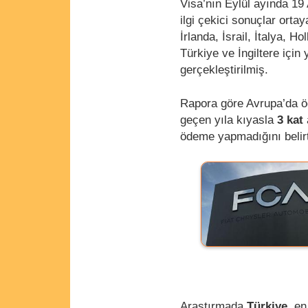
Visa’nın Eylül ayında 19
ilgi çekici sonuçlar ort
İrlanda, İsrail, İtalya, 
Türkiye ve İngiltere için
gerçekleştirilmiş.
Rapora göre Avrupa’da öde
geçen yıla kıyasla
3 kat
ödeme yapmadığını belirt
Araştırmada
Türkiye
, e