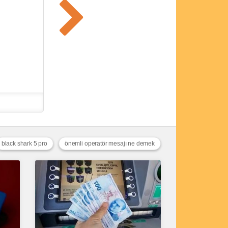
black shark 5 pro
önemli operatör mesajı ne demek