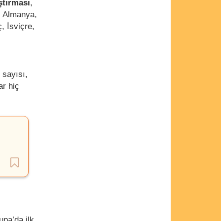
ştırması
,
, Almanya,
, İsviçre,
 sayısı,
r hiç
upa’da ilk