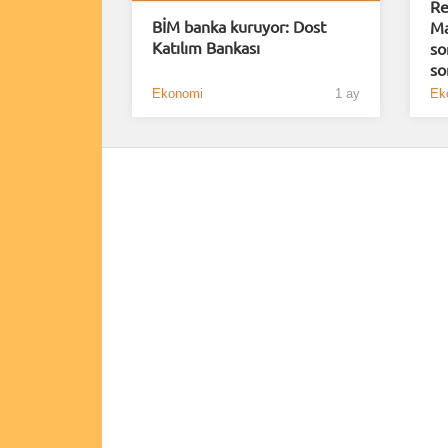
Re
BİM banka kuruyor: Dost
Ma
Katılım Bankası
so
so
Ekonomi
1 ay
Ek