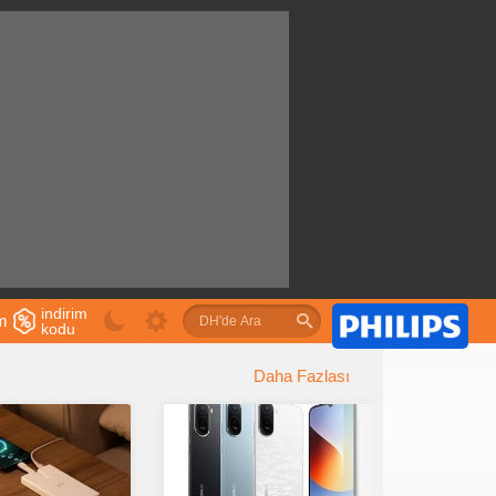
indirim
im
kodu
u
Daha Fazlası