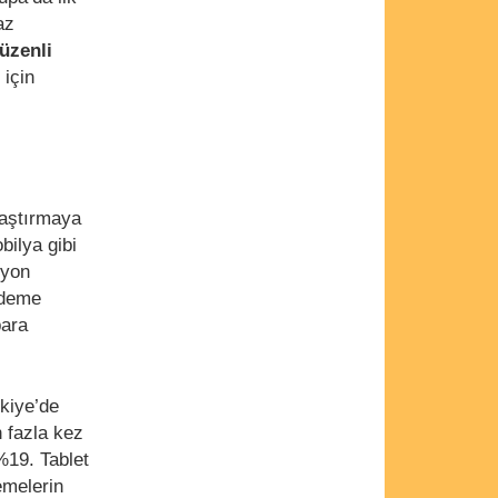
az
üzenli
için
raştırmaya
bilya gibi
zyon
 ödeme
para
rkiye’de
n fazla kez
%19. Tablet
emelerin