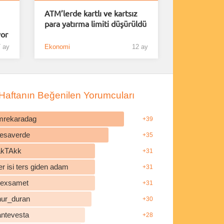
ATM’lerde kartlı ve kartsız
para yatırma limiti düşürüldü
yor
 ay
Ekonomi
12 ay
Haftanın Beğenilen Yorumcuları
mrekaradag
+39
esaverde
+35
akTAkk
+31
r isi ters giden adam
+31
ilexsamet
+31
nur_duran
+30
antevesta
+28