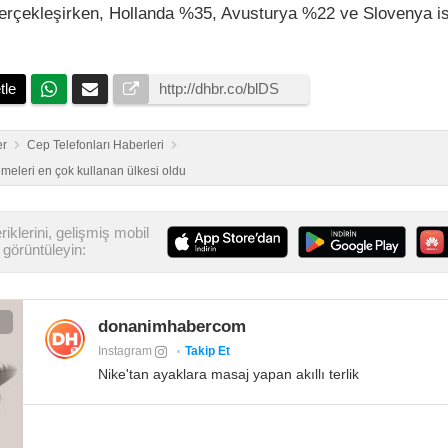
gerçekleşirken, Hollanda %35, Avusturya %22 ve Slovenya i
tle
er
Cep Telefonları Haberleri
meleri en çok kullanan ülkesi oldu
iklerini, gelişmiş mobil
görüntüleyin:
donanimhabercom
Instagram
Takip Et
Nike'tan ayaklara masaj yapan akıllı terlik