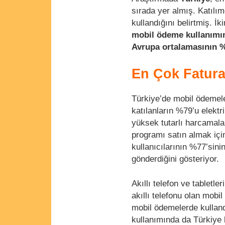
sırada yer almış. Katılı
kullandığını belirtmiş. İ
mobil ödeme kullanımı
Avrupa ortalamasının 
En Çok Fatura
Türkiye’de mobil ödemele
katılanların %79’u elektr
yüksek tutarlı harcamala
programı satın almak için
kullanıcılarının %77’sini
gönderdiğini gösteriyor.
Akıllı telefon ve tabletl
akıllı telefonu olan mobi
mobil ödemelerde kulland
kullanımında da Türkiye 