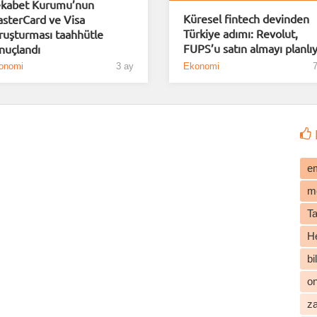
kabet Kurumu’nun
Küresel fintech devinden
sterCard ve Visa
Türkiye adımı: Revolut,
ruşturması taahhütle
FUPS’u satın almayı planlı
nuçlandı
onomi
3 ay
Ekonomi
7
e
m
T
He
b
o
z