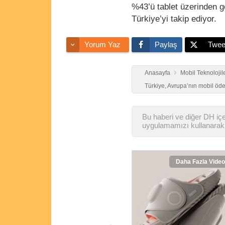
%43’ü tablet üzerinden 
Türkiye’yi takip ediyor.
Yorum Yaz
Paylaş
Twee
Anasayfa
Mobil Teknolojil
Türkiye, Avrupa’nın mobil öde
Bu haberi ve diğer DH içer
uygulamamızı kullanarak 
Daha Fazla Video