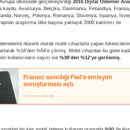
 Avrupa ülkesinde gerçekleştirdiği
2016 Dijital Ödemler Ara
aya koydu. Avusturya, Belçika, Danimarka, Finlandiya, Fransa
Hollanda, Norveç, Polonya, Romanya, Slovenya, İspanya, İsveç
 yapılan araştırma ülke başına yaklaşık 2000 katılımcı ile
melerini düzenli olarak mobil cihazlarla yapan tüketicilerin
artarak %18’den %54’e çıkmış. Mobil cihazdan bu güne kada
en kullanıcıların sayısı ise
%38’den %12’ye gerilemiş.
Fransız savcılığı Fiat’a emisyon
soruşturması açtı
9 yıl önce eklendi
n azından bir kez mobil ödeme kullanım oranında
%91
ile Avr