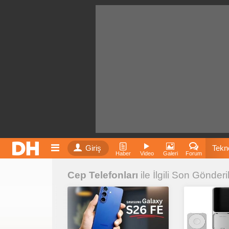
Giriş
Tekno
Haber
Video
Galeri
Forum
Cep Telefonları
ile İlgili Son Gönderi
Film
Fiyatla
İnst