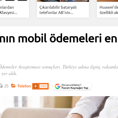
fonlardan
Çıkarılabilir bataryalı
Huawei'de
Klavyesi...
telefonlar AB'nin...
özellikli akı
’nın mobil ödemeleri en
 Ödemeler Araştırması sonuçları, Türkiye adına ilginç rakaml
 yer aldı.
DonanımHaber’i
25
Telefon
3483
+
Favori Kaynağın Yap