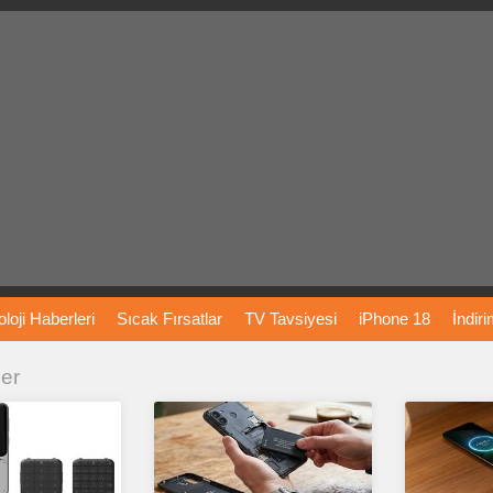
loji
Haberleri
Sıcak
Fırsatlar
TV
Tavsiyesi
iPhone
18
İndir
ler
Önerileri
Türkiye
Araba
Fiyatları
Yapay
Zeka
Şarj
İstasyon
rı
Vizyondaki
Filmler
Bitcoin
Dizi
Önerileri
Telefon
Önerileri
agram
Dondurma
İnstagram
Çöktü
Mü