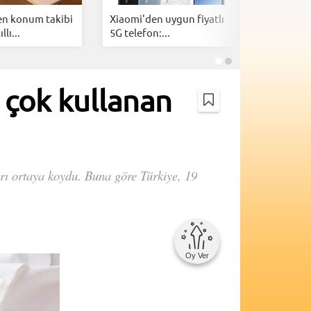
n konum takibi
Xiaomi'den uygun fiyatlı
AnTuTu a
llı...
5G telefon:...
2026'nın 
 çok kullanan
arı ortaya koydu. Buna göre Türkiye, 19
Oy Ver