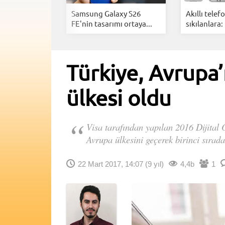
tan
Samsung Galaxy S26
Akıllı tele
an tamamen...
FE'nin tasarımı ortaya...
sıkılanlara: 
Türkiye, Avrupa
ülkesi oldu
Visa tarafından yapılan 2016 Dijital
Avrupa ülkesini geçerek birinci sırada
22 Mart 2017, 14:07
(9 yıl)
4,4b
1