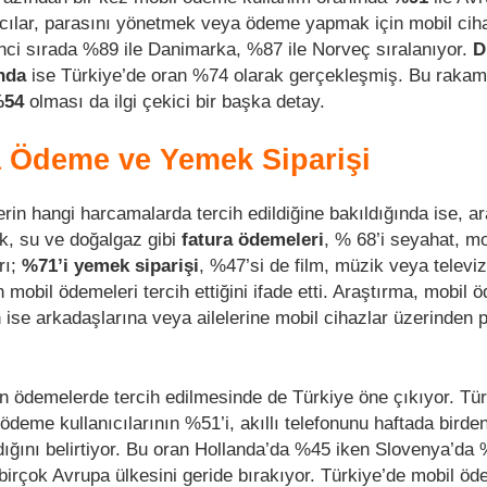
mcılar, parasını yönetmek veya ödeme yapmak için mobil cih
kinci sırada %89 ile Danimarka, %87 ile Norveç sıralanıyor.
D
nda
ise Türkiye’de oran %74 olarak gerçekleşmiş. Bu rakam 
%54
olması da ilgi çekici bir başka detay.
 Ödeme ve Yemek Siparişi
rin hangi harcamalarda tercih edildiğine bakıldığında ise, a
ik, su ve doğalgaz gibi
fatura
ödemeleri
, % 68’i seyahat, mo
rı;
%71’i yemek siparişi
, %47’si de film, müzik veya televi
 mobil ödemeleri tercih ettiğini ifade etti. Araştırma, mobil
n ise arkadaşlarına veya ailelerine mobil cihazlar üzerinden 
erin ödemelerde tercih edilmesinde de Türkiye öne çıkıyor. Tü
l ödeme kullanıcılarının %51’i, akıllı telefonunu haftada birde
ığını belirtiyor. Bu oran Hollanda’da %45 iken Slovenya’da 
birçok Avrupa ülkesini geride bırakıyor. Türkiye’de mobil öd