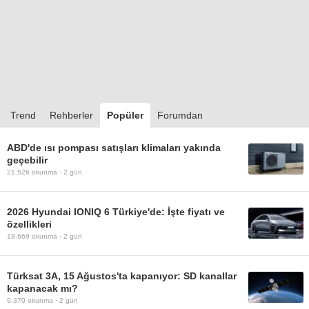
Trend
Rehberler
Popüler
Forumdan
ABD'de ısı pompası satışları klimaları yakında
geçebilir
21.526
okunma ·
2 gün
2026 Hyundai IONIQ 6 Türkiye'de: İşte fiyatı ve
özellikleri
18.669
okunma ·
2 gün
Türksat 3A, 15 Ağustos'ta kapanıyor: SD kanallar
kapanacak mı?
9.370
okunma ·
2 gün