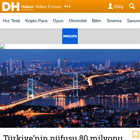
Giriş
Haber
Video
Forum
Hız Testi
Kripto Para
Oyun
Otomobil
Bilim
Sinema
Savu
Türkiye’nin nüfusu 80 milyonu