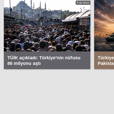
6 ay önce
TÜİK açıkladı: Türkiye’nin nüfusu
Türkiye
86 milyonu aştı
Pakista
ittifak
imzala