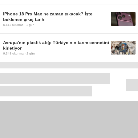
iPhone 18 Pro Max ne zaman çıkacak? İşte
beklenen çıkış tarihi
6.411
okunma ·
1 gün
Avrupa'nın plastik atığı Türkiye’nin tarım cennetini
kirletiyor
6.348
okunma ·
2 gün