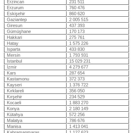
Erzincan
231 511
Erzurum
760 476
Eskişehir
860 620
Gaziantep
2 005 515
Giresun
437 393
Gümüşhane
170 173
Hakkari
275 761
Hatay
1 575 226
Isparta
433 830
Mersin
1 793 931
İstanbul
15 029 231
İzmir
4 279 677
Kars
287 654
Kastamonu
372 373
Kayseri
1 376 722
Kırklareli
356 050
Kırşehir
234 529
Kocaeli
1 883 270
Konya
2 180 149
Kütahya
572 256
Malatya
786 676
Manisa
1 413 041
Kahramanmaraş
1 127 623