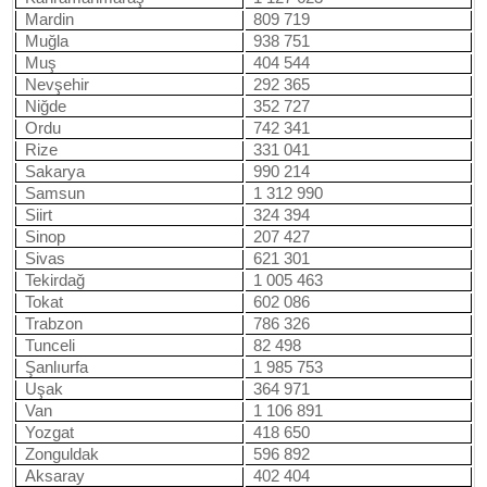
Mardin
809 719
Muğla
938 751
Muş
404 544
Nevşehir
292 365
Niğde
352 727
Ordu
742 341
Rize
331 041
Sakarya
990 214
Samsun
1 312 990
Siirt
324 394
Sinop
207 427
Sivas
621 301
Tekirdağ
1 005 463
Tokat
602 086
Trabzon
786 326
Tunceli
82 498
Şanlıurfa
1 985 753
Uşak
364 971
Van
1 106 891
Yozgat
418 650
Zonguldak
596 892
Aksaray
402 404