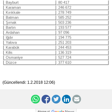
Bayburt
80 417
Karaman
246 672
Kırıkkale
278 749
Batman
585 252
Şırnak
503 236
Bartın
193 577
Ardahan
97 096
Iğdır
194 775
Yalova
251 203
Karabük
244 453
Kilis
136 319
Osmaniye
527 724
Düzce
377 610
(Güncellendi:
1.2.2018 12:06
)
Abone ol