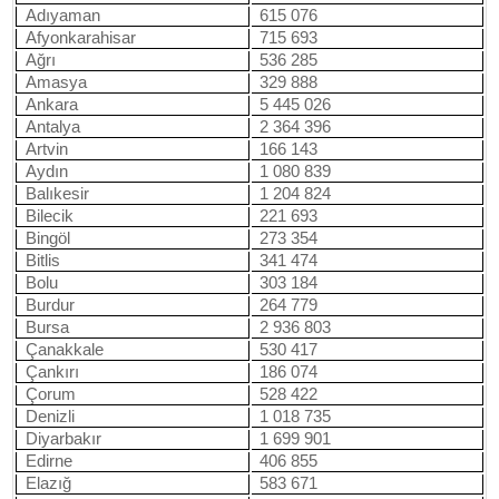
Adıyaman
615 076
Afyonkarahisar
715 693
Ağrı
536 285
Amasya
329 888
Ankara
5 445 026
Antalya
2 364 396
Artvin
166 143
Aydın
1 080 839
Balıkesir
1 204 824
Bilecik
221 693
Bingöl
273 354
Bitlis
341 474
Bolu
303 184
Burdur
264 779
Bursa
2 936 803
Çanakkale
530 417
Çankırı
186 074
Çorum
528 422
Denizli
1 018 735
Diyarbakır
1 699 901
Edirne
406 855
Elazığ
583 671