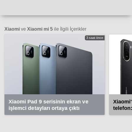
Xiaomi
ve
Xiaomi mi 5
ile İlgili İçerikler
3 saat önce
Xiaomi Pad 9 serisinin ekran ve
Xiaomi'
işlemci detayları ortaya çıktı
telefon