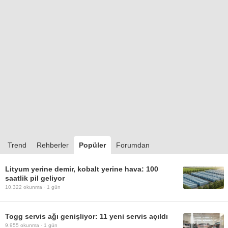
Trend
Rehberler
Popüler
Forumdan
Lityum yerine demir, kobalt yerine hava: 100
saatlik pil geliyor
10.322
okunma ·
1 gün
Togg servis ağı genişliyor: 11 yeni servis açıldı
9.955
okunma ·
1 gün