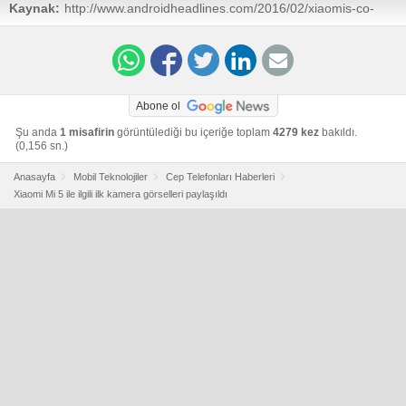
Kaynak:
http://www.androidheadlines.com/2016/02/xiaomis-co-
founder-shares-first-xiaomi-mi-5-camera-samples.html
Abone ol
Şu anda
1 misafirin
görüntülediği bu içeriğe toplam
4279 kez
bakıldı.
(0,156 sn.)
Anasayfa
Mobil Teknolojiler
Cep Telefonları Haberleri
Xiaomi Mi 5 ile ilgili ilk kamera görselleri paylaşıldı