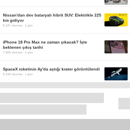
Nissan'dan dev bataryalı hibrit SUV: Elektrikle 225
km gidiyor
8.197
okunma ·
1 gün
iPhone 18 Pro Max ne zaman çıkacak? İşte
beklenen çıkış tarihi
7.685
okunma ·
2 gün
SpaceX roketinin Ay'da açtığı krater görüntülendi
6.438
okunma ·
1 gün