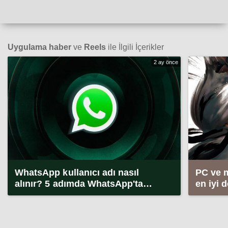
Uygulama haber
ve
Reels
ile İlgili İçerikler
2 ay önce
WhatsApp kullanıcı adı nasıl
PC ve 
alınır? 5 adımda WhatsApp'ta
en iyi 
kullanıcı adı alma (2026)