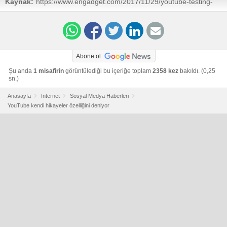
Kaynak:
https://www.engadget.com/2017/11/29/youtube-testing-
own-version-stories/
Abone ol
Şu anda
1 misafirin
görüntülediği bu içeriğe toplam
2358 kez
bakıldı. (0,25
sn.)
Anasayfa
Internet
Sosyal Medya Haberleri
YouTube kendi hikayeler özelliğini deniyor