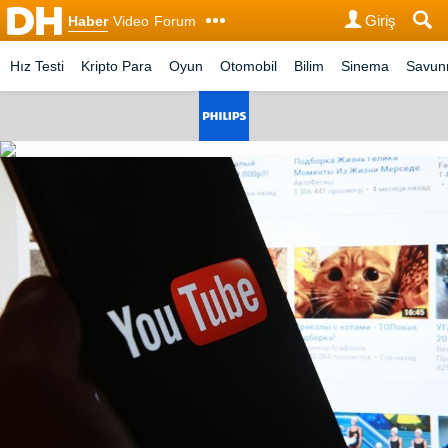
Giriş
Haber
Video
Forum
Hız Testi
Kripto Para
Oyun
Otomobil
Bilim
Sinema
Savu