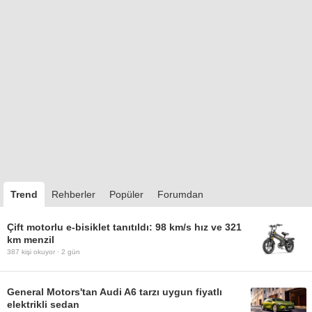
Trend
Rehberler
Popüler
Forumdan
Çift motorlu e-bisiklet tanıtıldı: 98 km/s hız ve 321
km menzil
387
kişi okuyor ·
2 gün
General Motors'tan Audi A6 tarzı uygun fiyatlı
elektrikli sedan