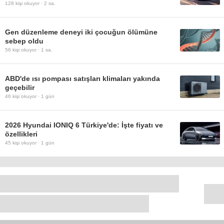
128
kişi okuyor ·
2 sa.
Gen düzenleme deneyi iki çocuğun ölümüne
sebep oldu
56
kişi okuyor ·
1 sa.
ABD'de ısı pompası satışları klimaları yakında
geçebilir
46
kişi okuyor ·
1 gün
2026 Hyundai IONIQ 6 Türkiye'de: İşte fiyatı ve
özellikleri
45
kişi okuyor ·
1 gün