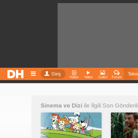
Giriş
Tekno
Haber
Video
Galeri
Forum
Film
Sinema ve Dizi
ile İlgili Son Gönderil
Fiyatla
İnst