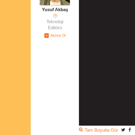
Yusuf Akbaş
?
Teknoloji
Editörü
Tam Boyutta Gör