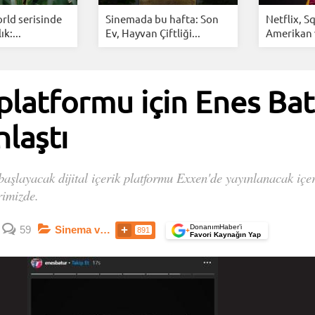
rld serisinde
Sinemada bu hafta: Son
Netflix, S
ık:...
Ev, Hayvan Çiftliği...
Amerikan 
i platformu için Enes Ba
nlaştı
başlayacak dijital içerik platformu Exxen'de yayınlanacak içer
rimizde.
DonanımHaber’i
59
Sinema ve Dizi
891
+
Favori Kaynağın Yap