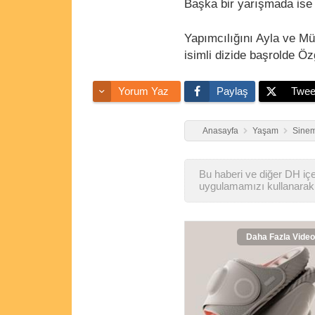
Başka bir yarışmada ise k
Yapımcılığını Ayla ve M
isimli dizide başrolde Öz
Yorum Yaz
Paylaş
Twee
Anasayfa
Yaşam
Sinem
Bu haberi ve diğer DH içer
uygulamamızı kullanarak 
Daha Fazla Video