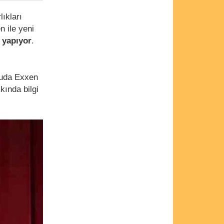
lıkları
n ile yeni
ş yapıyor
.
ruda Exxen
kında bilgi