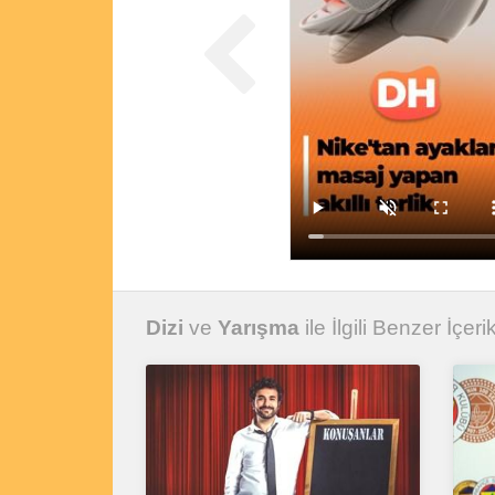
Dizi
ve
Yarışma
ile İlgili Benzer İçeri