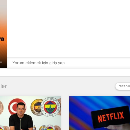
kler
recep i