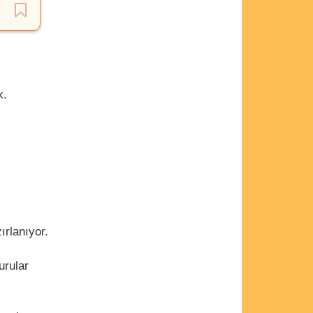
k.
ırlanıyor.
urular