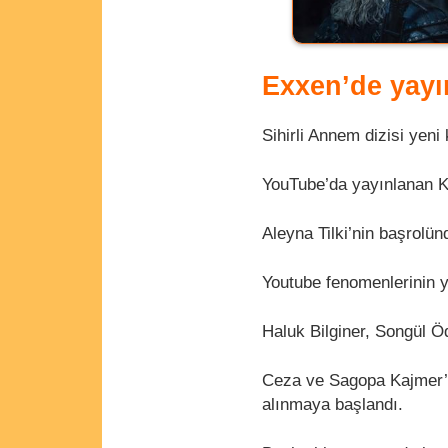
Exxen’de yayın
Sihirli Annem dizisi yen
YouTube’da yayınlanan Ka
Aleyna Tilki’nin başrolünd
Youtube fenomenlerinin ye
Haluk Bilginer, Songül Ö
Ceza ve Sagopa Kajmer’in
alınmaya başlandı.