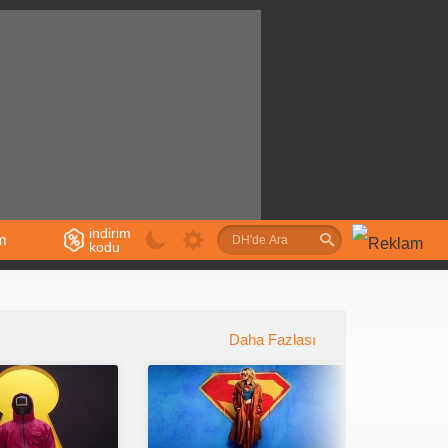
indirim
im
kodu
u
Daha Fazlası