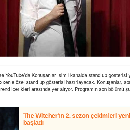
 ise YouTube’da Konuşanlar isimli kanalda stand up gösterisi
xxen’e özel stand up gösterisi hazırlayacak. Konuşanlar, so
end içerikleri arasında yer alıyor. Programın son bölümü ş
The Witcher'ın 2. sezon çekimleri yen
başladı