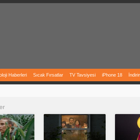
loji
Haberleri
Sıcak
Fırsatlar
TV
Tavsiyesi
iPhone
18
İndir
Önerileri
Türkiye
Araba
Fiyatları
Yapay
Zeka
Şarj
İstasyon
er
rı
Vizyondaki
Filmler
Bitcoin
Dizi
Önerileri
Telefon
Önerileri
agram
Dondurma
İnstagram
Çöktü
Mü