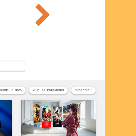
vedik 8 disney
kurgusal karakterler
minecraft 2