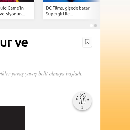
quid Game'in
DC Films, gişede batan
2026'nın 
versiyonun...
Supergirl ile...
dijital pl
tur ve
ikler yavaş yavaş belli olmaya başladı.
1