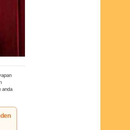
 yapan
n
u anda
iden