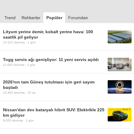
Trend
Rehberler
Popüler
Forumdan
Lityum yerine demir, kobalt yerine hava: 100
saatlik pil geliyor
13.121
okunma ·
1 gün
Togg servis ağı genişliyor: 11 yeni servis açıldı
11.405
okunma ·
1 gün
2026'nın tam Güneş tutulması için geri sayım
başladı
10.443
okunma ·
16 sa.
Nissan'dan dev bataryalı hibrit SUV: Elektrikle 225
km gidiyor
9.020
okunma ·
1 gün