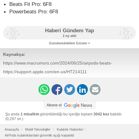
Beats Fit Pro: 6F8
Powerbeats Pro: 6F8
Haberi Gündem Yap
1 oy aldı
Gündemdekileri Göster >
Kaynakça:
https://www.macrumors.com/2024/06/25/airpods-beats-
firmware-security-issue/
https://support.apple.com/en-us/HT214111
Abone ol
Şu anda
1 misafirin
görüntülediği bu içeriğe toplam
3042 kez
bakıldı.
(0,297 sn.)
Anasayfa
Mobil Teknolojiler
Kulaklık Haberleri
AirPods kulaklıklardaki güvenlik açığı kapatıldı