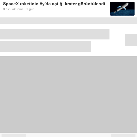
SpaceX roketinin Ay'da açtığı krater görüntülendi
8.572
okunma ·
1 gün