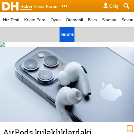
Giriş
Haber
Video
Forum
Hız Testi
Kripto Para
Oyun
Otomobil
Bilim
Sinema
Savu
AirPods kulaklıklardaki