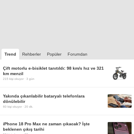
Trend
Rehberler
Popüler
Forumdan
Çift motorlu e-bisiklet tanıtıldı: 98 km/s hız ve 321
km menzil
215
kişi okuyor ·
3 gün
Yakında çıkarılabilir bataryalı telefonlara
dönülebilir
60
kişi okuyor ·
20 dk.
iPhone 18 Pro Max ne zaman çıkacak? İşte
beklenen çıkış tarihi