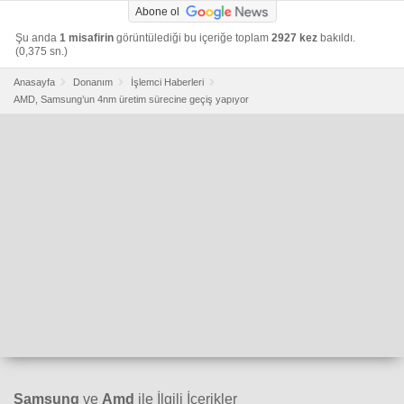
Abone ol
Şu anda
1 misafirin
görüntülediği bu içeriğe toplam
2927 kez
bakıldı.
(0,375 sn.)
Anasayfa
Donanım
İşlemci Haberleri
AMD, Samsung’un 4nm üretim sürecine geçiş yapıyor
Samsung
ve
Amd
ile İlgili İçerikler