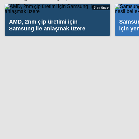
3 ay önce
AMD, 2nm çip üretimi için
Samsun
Samsung ile anlaşmak üzere
için ye