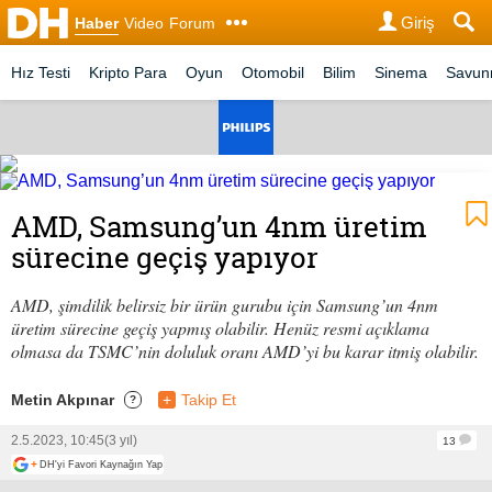
Giriş
Haber
Video
Forum
Hız Testi
Kripto Para
Oyun
Otomobil
Bilim
Sinema
Savu
AMD, Samsung’un 4nm üretim
sürecine geçiş yapıyor
AMD, şimdilik belirsiz bir ürün gurubu için Samsung’un 4nm
üretim sürecine geçiş yapmış olabilir. Henüz resmi açıklama
olmasa da TSMC’nin doluluk oranı AMD’yi bu karar itmiş olabilir.
Metin Akpınar
+
Takip Et
?
2.5.2023, 10:45
(3 yıl)
13
+
DH'yi Favori Kaynağın Yap