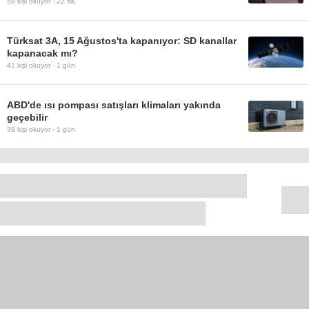
58
kişi okuyor ·
22 sa.
Türksat 3A, 15 Ağustos'ta kapanıyor: SD kanallar
kapanacak mı?
41
kişi okuyor ·
1 gün
ABD'de ısı pompası satışları klimaları yakında
geçebilir
38
kişi okuyor ·
1 gün