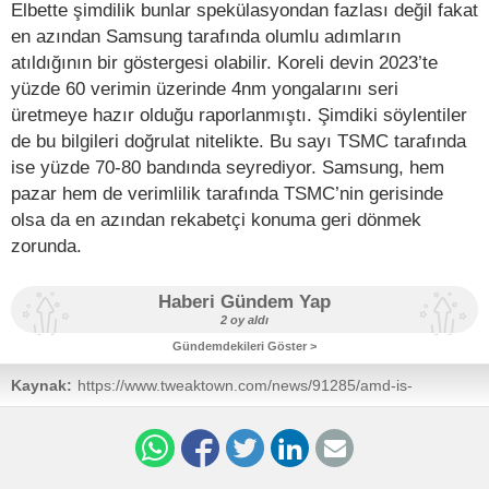
Elbette şimdilik bunlar spekülasyondan fazlası değil fakat
en azından Samsung tarafında olumlu adımların
atıldığının bir göstergesi olabilir. Koreli devin 2023’te
yüzde 60 verimin üzerinde 4nm yongalarını seri
üretmeye hazır olduğu raporlanmıştı. Şimdiki söylentiler
de bu bilgileri doğrulat nitelikte. Bu sayı TSMC tarafında
ise yüzde 70-80 bandında seyrediyor. Samsung, hem
pazar hem de verimlilik tarafında TSMC’nin gerisinde
olsa da en azından rekabetçi konuma geri dönmek
zorunda.
Haberi Gündem Yap
2 oy aldı
Gündemdekileri Göster >
Kaynak:
https://www.tweaktown.com/news/91285/amd-is-
rumored-to-be-switching-samsung-4nm-for-unknown-
chips/index.html