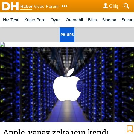
Giriş
Haber
Video
Forum
Hız Testi
Kripto Para
Oyun
Otomobil
Bilim
Sinema
Savu
Apple, yapay zeka için kendi