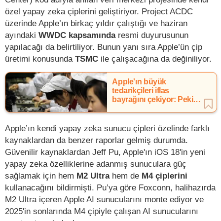
özel yapay zeka çiplerini geliştiriyor. Project ACDC
üzerinde Apple’ın birkaç yıldır çalıştığı ve haziran
ayındaki
WWDC kapsamında
resmi duyurusunun
yapılacağı da belirtiliyor. Bunun yanı sıra Apple’ün çip
üretimi konusunda
TSMC
ile çalışacağına da değiniliyor.
Apple'ın büyük
tedarikçileri iflas
bayrağını çekiyor: Peki
neden?
Apple’ın kendi yapay zeka sunucu çipleri özelinde farklı
kaynaklardan da benzer raporlar gelmiş durumda.
Güvenilir kaynaklardan Jeff Pu, Apple'ın iOS 18'in yeni
yapay zeka özelliklerine adanmış sunuculara güç
sağlamak için hem
M2 Ultra
hem de
M4 çiplerini
kullanacağını bildirmişti. Pu’ya göre Foxconn, halihazırda
M2 Ultra içeren Apple AI sunucularını monte ediyor ve
2025'in sonlarında M4 çipiyle çalışan AI sunucularını