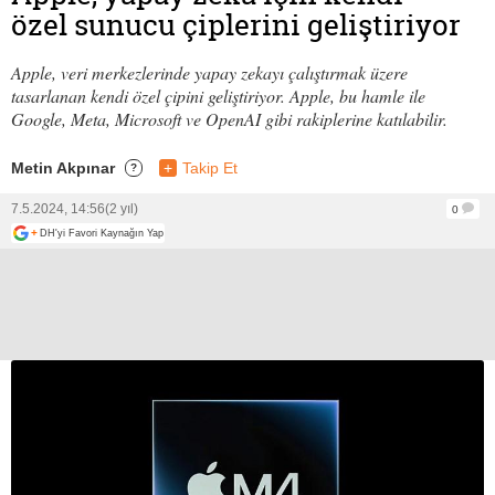
özel sunucu çiplerini geliştiriyor
Apple, veri merkezlerinde yapay zekayı çalıştırmak üzere
tasarlanan kendi özel çipini geliştiriyor. Apple, bu hamle ile
Google, Meta, Microsoft ve OpenAI gibi rakiplerine katılabilir.
Metin Akpınar
+
Takip Et
?
7.5.2024, 14:56
(2 yıl)
0
+
DH'yi Favori Kaynağın Yap