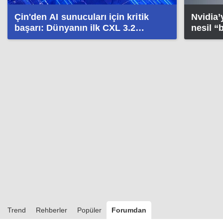
Çin'den AI sunucuları için kritik
Nvidia
başarı: Dünyanın ilk CXL 3.2
nesil “
yongası hazır
Trend
Rehberler
Popüler
Forumdan