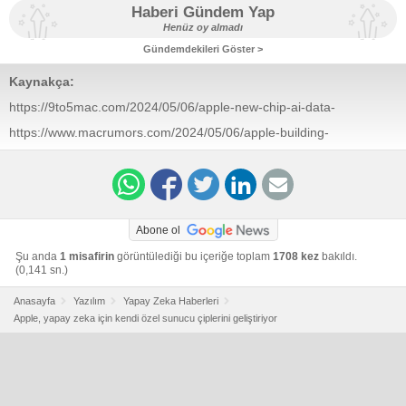
Haberi Gündem Yap
Henüz oy almadı
Gündemdekileri Göster >
Kaynakça:
https://9to5mac.com/2024/05/06/apple-new-chip-ai-data-
centers/
https://www.macrumors.com/2024/05/06/apple-building-
m2-ultra-and-m4-servers/
Abone ol
Şu anda
1 misafirin
görüntülediği bu içeriğe toplam
1708 kez
bakıldı.
(0,141 sn.)
Anasayfa
Yazılım
Yapay Zeka Haberleri
Apple, yapay zeka için kendi özel sunucu çiplerini geliştiriyor