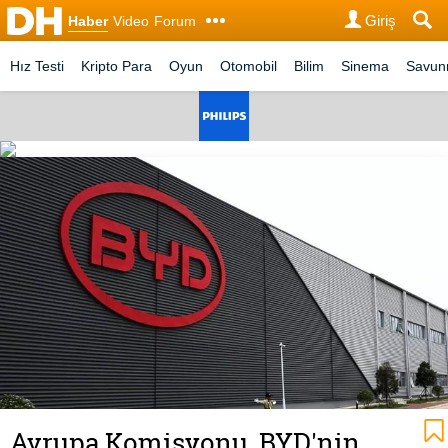
Giriş
Haber
Video
Forum
Hız Testi
Kripto Para
Oyun
Otomobil
Bilim
Sinema
Savu
Avrupa Komisyonu, BYD'nin