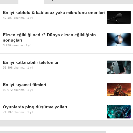
En iyi kablolu & kablosuz yaka mikrofonu önerileri
42.157
okunma ·
1 yıl
Eksen eğikliği nedir? Dünya eksen eğikliğinin
sonuçları
3.236
okunma ·
1 yıl
En iyi katlanabilir telefonlar
51.898
okunma ·
1 yıl
En iyi kıyamet filmleri
98.972
okunma ·
1 yıl
Oyunlarda ping düşürme yolları
71.197
okunma ·
1 yıl