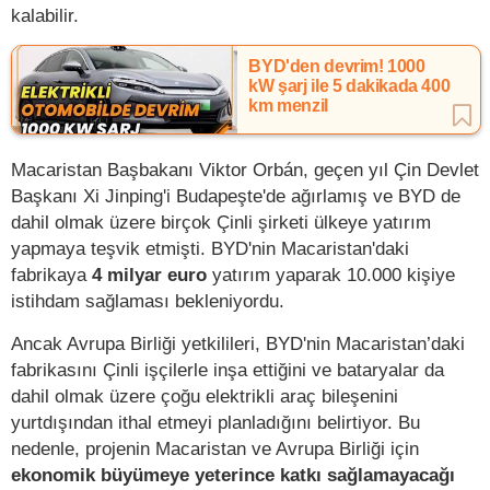
kalabilir.
BYD'den devrim! 1000
kW şarj ile 5 dakikada 400
km menzil
Macaristan Başbakanı Viktor Orbán, geçen yıl Çin Devlet
Başkanı Xi Jinping'i Budapeşte'de ağırlamış ve BYD de
dahil olmak üzere birçok Çinli şirketi ülkeye yatırım
yapmaya teşvik etmişti. BYD'nin Macaristan'daki
fabrikaya
4 milyar euro
yatırım yaparak 10.000 kişiye
istihdam sağlaması bekleniyordu.
Ancak Avrupa Birliği yetkilileri, BYD'nin Macaristan’daki
fabrikasını Çinli işçilerle inşa ettiğini ve bataryalar da
dahil olmak üzere çoğu elektrikli araç bileşenini
yurtdışından ithal etmeyi planladığını belirtiyor. Bu
nedenle, projenin Macaristan ve Avrupa Birliği için
ekonomik büyümeye yeterince katkı sağlamayacağı