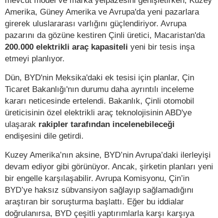
mevcut model ve marka yelpazesini genişletirken, Kuzey
Amerika, Güney Amerika ve Avrupa'da yeni pazarlara
girerek uluslararası varlığını güçlendiriyor. Avrupa
pazarını da gözüne kestiren Çinli üretici, Macaristan'da
200.000 elektrikli araç kapasiteli
yeni bir tesis inşa
etmeyi planlıyor.
Dün, BYD'nin Meksika'daki ek tesisi için planlar, Çin
Ticaret Bakanlığı'nın durumu daha ayrıntılı inceleme
kararı neticesinde ertelendi. Bakanlık, Çinli otomobil
üreticisinin özel elektrikli araç teknolojisinin ABD'ye
ulaşarak
rakipler tarafından incelenebileceği
endişesini dile getirdi.
Kuzey Amerika’nın aksine, BYD’nin Avrupa’daki ilerleyişi
devam ediyor gibi görünüyor. Ancak, şirketin planları yeni
bir engelle karşılaşabilir. Avrupa Komisyonu, Çin’in
BYD’ye haksız sübvansiyon sağlayıp sağlamadığını
araştıran bir soruşturma başlattı. Eğer bu iddialar
doğrulanırsa, BYD çeşitli yaptırımlarla karşı karşıya