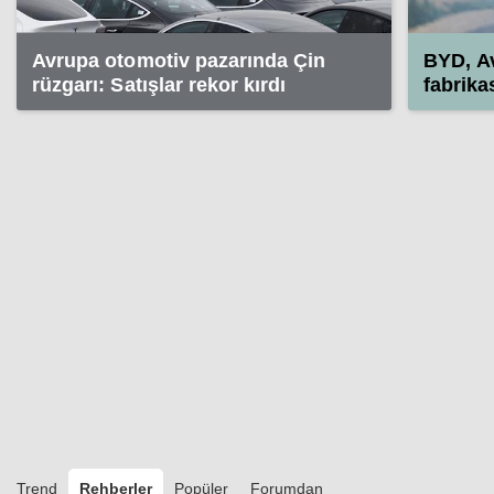
Avrupa otomotiv pazarında Çin
BYD, A
rüzgarı: Satışlar rekor kırdı
fabrika
düşünü
Trend
Rehberler
Popüler
Forumdan