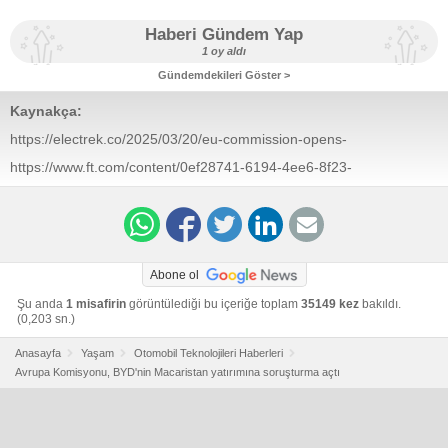
Haberi Gündem Yap
1 oy aldı
Gündemdekileri Göster >
Kaynakça:
https://electrek.co/2025/03/20/eu-commission-opens-
probe-china-byd-unfair-subsidies-ev-plant-hungary/
https://www.ft.com/content/0ef28741-6194-4ee6-8f23-
945415de7458
Abone ol
Şu anda
1 misafirin
görüntülediği bu içeriğe toplam
35149 kez
bakıldı.
(0,203 sn.)
Anasayfa
Yaşam
Otomobil Teknolojileri Haberleri
Avrupa Komisyonu, BYD'nin Macaristan yatırımına soruşturma açtı