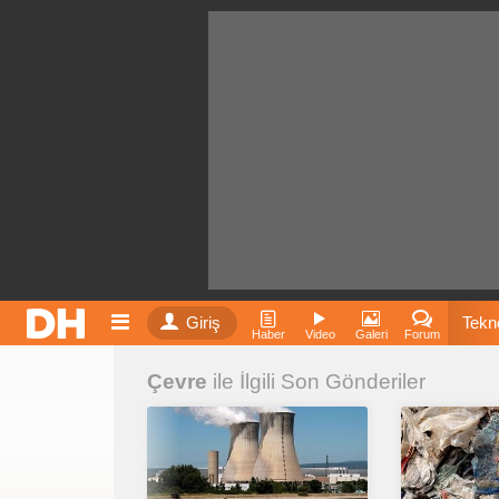
Giriş
Tekno
Haber
Video
Galeri
Forum
Çevre
ile İlgili Son Gönderiler
Film
Fiyatla
İnst