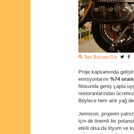
Tam Boyutta Gör
Proje kapsamında geliştir
emisyonlarını
%74 oranı
filosunda geniş çapta uy
restoranlarından ücretsiz
Böylece hem atık yağ değe
Jennison, projenin yalnızc
için de önemli bir potans
etkili olsa da lityum ve k