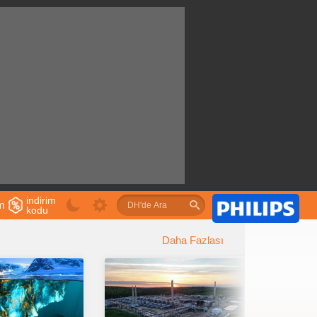
indirim
im
kodu
u
Daha Fazlası