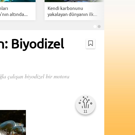
nları
Kendi karbonunu
Yörüngey
'nın altında...
yakalayan dünyanın ilk...
uydu fırla
n: Biyodizel
la çalışan biyodizel bir motora
11