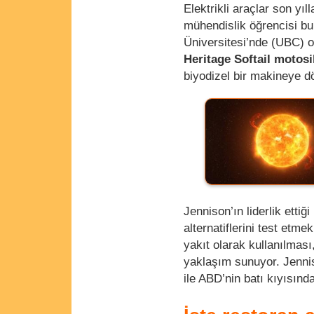
Elektrikli araçlar son yı
mühendislik öğrencisi bu
Üniversitesi’nde (UBC) 
Heritage Softail motosi
biyodizel bir makineye d
Jennison’ın liderlik ettiğ
alternatiflerini test etme
yakıt olarak kullanılması
yaklaşım sunuyor. Jennis
ile ABD’nin batı kıyısınd