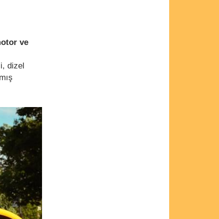
otor ve
i, dizel
lmış