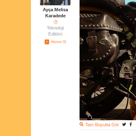
Ayça Melisa
Karadede
?
Teknoloji
Editörü
Tam Boyutta Gör