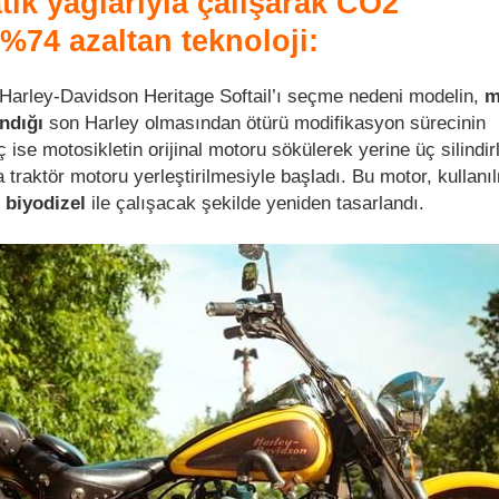
atık yağlarıyla çalışarak CO2
%74 azaltan teknoloji:
 Harley-Davidson Heritage Softail’ı seçme nedeni modelin,
m
ndığı
son Harley olmasından ötürü modifikasyon sürecinin
ise motosikletin orijinal motoru sökülerek yerine üç silindirl
a traktör motoru yerleştirilmesiyle başladı. Bu motor, kullanı
n
biyodizel
ile çalışacak şekilde yeniden tasarlandı.