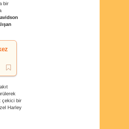
a bir
a
Davidson
lışan
kez
akıt
ürülerek
 çekici bir
zel Harley