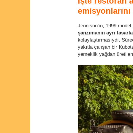
İşte restoran 
emisyonlarını 
Jennison'ın, 1999 model
şanzımanın ayrı tasarla
kolaylaştırmasıydı. Süreç 
yakıtla çalışan bir Kubot
yemeklik yağdan üretile