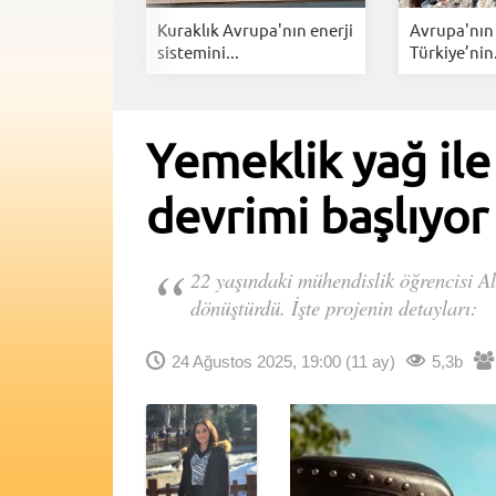
erine
Kuraklık Avrupa'nın enerji
Avrupa'nın 
yor:...
sistemini...
Türkiye’nin.
Yemeklik yağ ile
devrimi başlıyor
22 yaşındaki mühendislik öğrencisi Al
dönüştürdü. İşte projenin detayları:
24 Ağustos 2025, 19:00
(11 ay)
5,3b