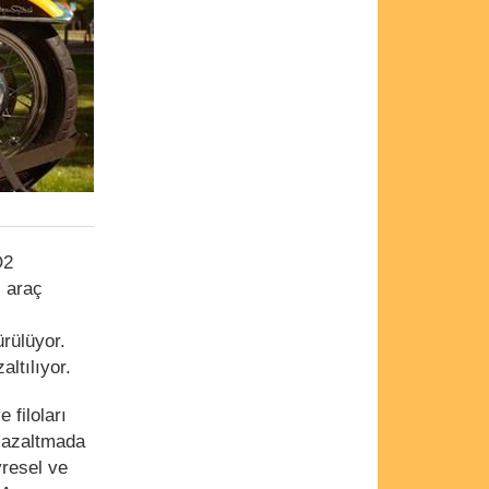
O2
 araç
ürülüyor.
ltılıyor.
 filoları
ı azaltmada
vresel ve