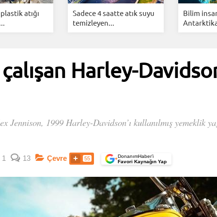
plastik atığı
Sadece 4 saatte atık suyu
Bilim insa
..
temizleyen...
Antarktika
 çalışan Harley-Davidso
ex Jennison, 1999 Harley-Davidson’ı kullanılmış yemeklik yağ
DonanımHaber’i
1
13
Çevre
55
+
Favori Kaynağın Yap