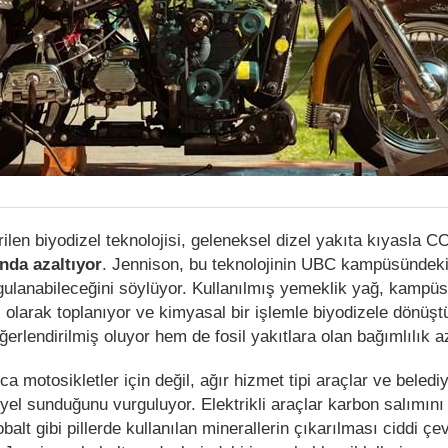
ilen biyodizel teknolojisi, geleneksel dizel yakıta kıyasla C
nda azaltıyor
. Jennison, bu teknolojinin UBC kampüsündeki
gulanabileceğini söylüyor. Kullanılmış yemeklik yağ, kampüs
 olarak toplanıyor ve kimyasal bir işlemle biyodizele dönüşt
rlendirilmiş oluyor hem de fosil yakıtlara olan bağımlılık aza
a motosikletler için değil, ağır hizmet tipi araçlar ve belediye
iyel sunduğunu vurguluyor. Elektrikli araçlar karbon salımın
obalt gibi pillerde kullanılan minerallerin çıkarılması ciddi çe