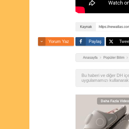
https://newatlas.co
Yorum Yaz
Paylaş
Twee
Anasayfa
Popüler Bilim
Bu haberi ve diğer DH içer
uygulamamızı kullanarak 
Daha Fazla Video