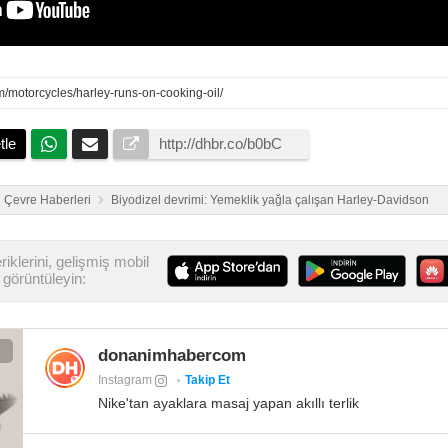
m/motorcycles/harley-runs-on-cooking-oil/
tle
Çevre Haberleri
Biyodizel devrimi: Yemeklik yağla çalışan Harley-Davidson
iklerini, gelişmiş mobil
görüntüleyin:
donanimhabercom
Instagram
Takip Et
Nike'tan ayaklara masaj yapan akıllı terlik