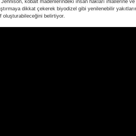
. Jennison, kobalt madenlerindeki insan hakları ihlallerine 
ırmaya dikkat çekerek biyodizel gibi yenilenebilir yakıtları
if oluşturabileceğini belirtiyor.