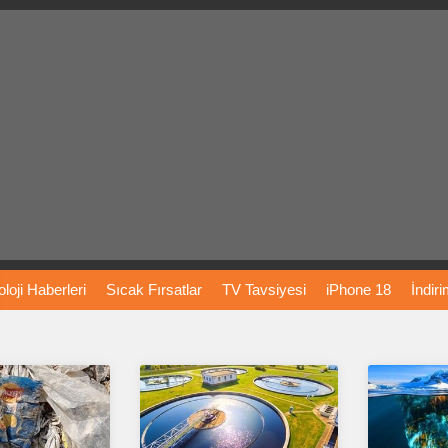
loji
Haberleri
Sıcak
Fırsatlar
TV
Tavsiyesi
iPhone
18
İndir
Önerileri
Türkiye
Araba
Fiyatları
Yapay
Zeka
Şarj
İstasyon
rı
Vizyondaki
Filmler
Bitcoin
Dizi
Önerileri
Telefon
Önerileri
agram
Dondurma
İnstagram
Çöktü
Mü