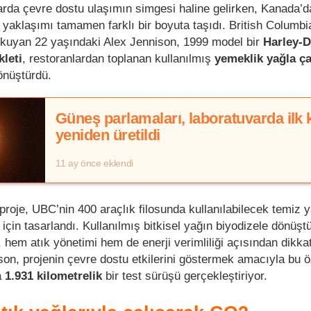
llarda çevre dostu ulaşımın simgesi haline gelirken, Kanada’d
 yaklaşımı tamamen farklı bir boyuta taşıdı. British Columbi
okuyan 22 yaşındaki Alex Jennison, 1999 model bir
Harley-
kleti
, restoranlardan toplanan kullanılmış
yemeklik yağla ça
önüştürdü.
Güneş parlamaları, laboratuvarda ilk 
yeniden üretildi
11 ay önce eklendi
i proje, UBC’nin 400 araçlık filosunda kullanılabilecek temiz y
k için tasarlandı. Kullanılmış bitkisel yağın biyodizele dönüşt
, hem atık yönetimi hem de enerji verimliliği açısından dikkat
on, projenin çevre dostu etkilerini göstermek amacıyla bu ö
a
1.931 kilometrelik
bir test sürüşü gerçekleştiriyor.