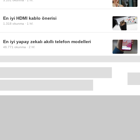
3.101
okunma ·
1 hf.
En iyi HDMI kablo önerisi
1.318
okunma ·
1 hf.
En iyi yapay zekalı akıllı telefon modelleri
46.771
okunma ·
2 hf.