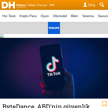
Giriş
Haber
Video
Forum
Hız Testi
Kripto Para
Oyun
Otomobil
Bilim
Sinema
Savu
ByteDance, ABD'nin güvenlik