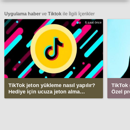
Uygulama haber
ve
Tiktok
ile İlgili İçerikler
6 saat önce
TikTok jeton yükleme nasıl yapılır?
TikTok 
Hediye için ucuza jeton alma
Özel pr
yöntemi & coin fiyatları