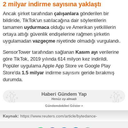
2 milyar indirme sayısına yaklaştı
Ancak şirket tarafından
çalışanlara
gönderilen bir
bildiride, TikTok'un satılacağına dair söylentilerin
tamamen
uydurmaca
olduğu ve Amerikan yetkililerin
ortaya attığı güvenlik endişelerine rağmen şirketin
uygulamadan
vazgeçme
niyetinde olmadığı vurgulandı.
SensorTower tarafından sağlanan
Kasım ayı
verilerine
göre TikTok, 2019 yılında 614 milyon kez indirildi.
Popüler uygulama Apple App Store ve Google Play
Store'da
1.5 milyar
indirme sayısını geride bırakmış
durumda.
Haberi Gündem Yap
Henüz oy almadı
Gündemdekileri Göster >
Kaynak:
https://www.reuters.com/article/bytedance-
tiktok/bytedance-has-no-sale-plans-for-tiktok-media-
report-untrue-internal-note-idUSB9N28F02Y