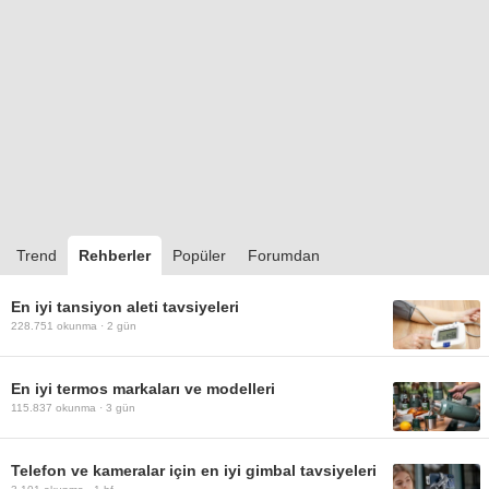
Trend
Rehberler
Popüler
Forumdan
En iyi tansiyon aleti tavsiyeleri
228.751
okunma ·
2 gün
En iyi termos markaları ve modelleri
115.837
okunma ·
3 gün
Telefon ve kameralar için en iyi gimbal tavsiyeleri