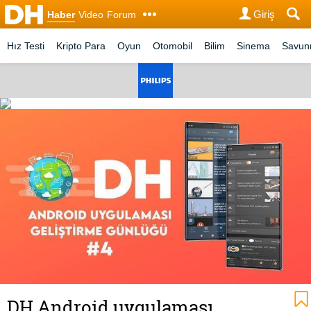
Giriş
Haber
Video
Forum
Hız Testi
Kripto Para
Oyun
Otomobil
Bilim
Sinema
Savu
DH Android uygulaması