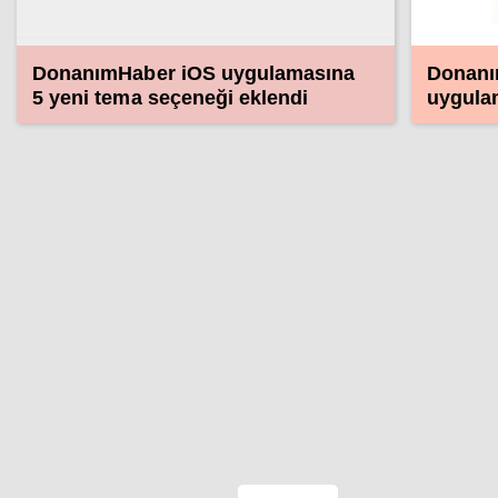
DonanımHaber iOS uygulamasına
Donanı
5 yeni tema seçeneği eklendi
uygula
yayında