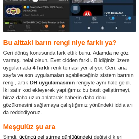
Bu alttaki barın rengi niye farklı ya?
Geri dönüş konusunda fark ettik bunu. Adamda ne göz
varmış, helal olsun. Evet cidden farklı. Bildiğiniz üzere
uygulamada
4 farklı
renk teması yer alıyor. Geri, ana
sayfa ve son uygulamaları açabileceğiniz sistem barının
rengi, artık
DH uygulamasının
rengiyle aynı hale geldi.
İki satır kod ekleyerek yaptığımız bu basit geliştirmeyi,
biraz daha uzun anlatarak haberin daha dolu
gözükmesini sağlamaya çalıştığımız yönündeki iddiaları
da reddediyoruz.
Meşgulüz şu ara
Şimdi,
üçüncü geliştirme günlüğündeki
değişiklikleri