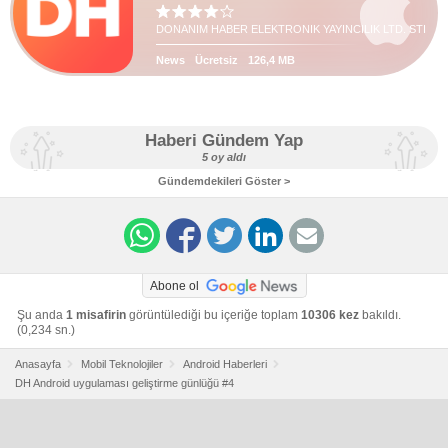
DONANIM HABER ELEKTRONIK YAYINCILIK LTD. STI
News
Ücretsiz
126,4 MB
Haberi Gündem Yap
5 oy aldı
Gündemdekileri Göster >
Abone ol
Şu anda
1 misafirin
görüntülediği bu içeriğe toplam
10306 kez
bakıldı.
(0,234 sn.)
Anasayfa
Mobil Teknolojiler
Android Haberleri
DH Android uygulaması geliştirme günlüğü #4