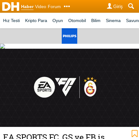
Giriş
Haber
Video
Forum
Hız Testi
Kripto Para
Oyun
Otomobil
Bilim
Sinema
Savu
EA SPORTS FC, GS ve FB iş