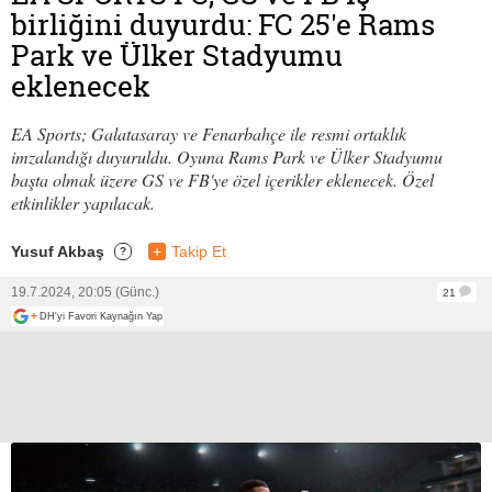
birliğini duyurdu: FC 25'e Rams
Park ve Ülker Stadyumu
eklenecek
EA Sports; Galatasaray ve Fenarbahçe ile resmi ortaklık
imzalandığı duyuruldu. Oyuna Rams Park ve Ülker Stadyumu
başta olmak üzere GS ve FB'ye özel içerikler eklenecek. Özel
etkinlikler yapılacak.
Yusuf Akbaş
+
Takip Et
?
19.7.2024, 20:05 (Günc.)
21
+
DH'yi Favori Kaynağın Yap