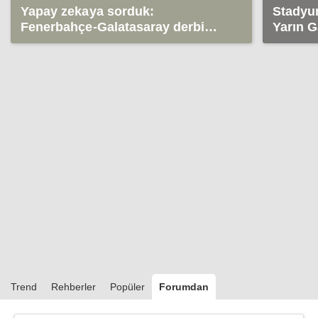
Yapay zekaya sorduk:
Stadyu
Fenerbahçe-Galatasaray derbi
Yarın G
sonucu ne olur?
5G'yi d
Trend
Rehberler
Popüler
Forumdan