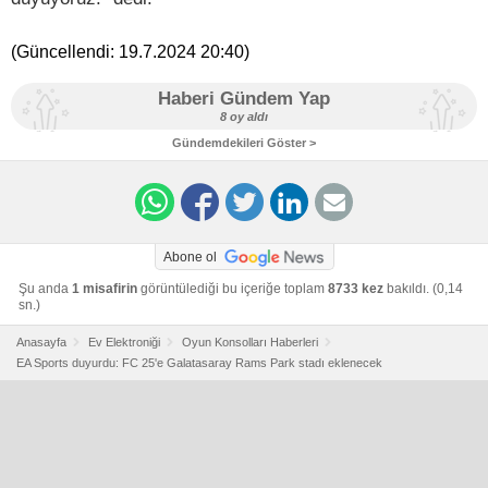
(Güncellendi:
19.7.2024 20:40
)
Haberi Gündem Yap
8 oy aldı
Gündemdekileri Göster >
Abone ol
Şu anda
1 misafirin
görüntülediği bu içeriğe toplam
8733 kez
bakıldı. (0,14
sn.)
Anasayfa
Ev Elektroniği
Oyun Konsolları Haberleri
EA Sports duyurdu: FC 25'e Galatasaray Rams Park stadı eklenecek