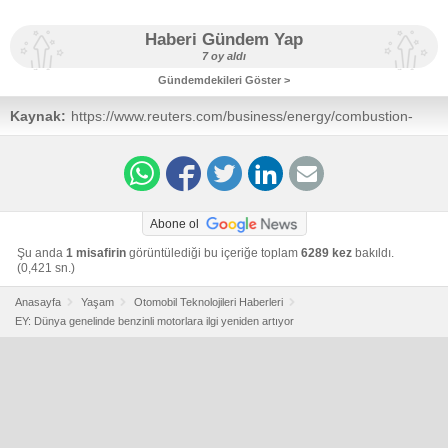
Haberi Gündem Yap
7 oy aldı
Gündemdekileri Göster >
Kaynak:
https://www.reuters.com/business/energy/combustion-
engine-cars-regain-popularity-worldwide-ey-says-2025-
12-09/
Abone ol
Şu anda
1 misafirin
görüntülediği bu içeriğe toplam
6289 kez
bakıldı.
(0,421 sn.)
Anasayfa
Yaşam
Otomobil Teknolojileri Haberleri
EY: Dünya genelinde benzinli motorlara ilgi yeniden artıyor