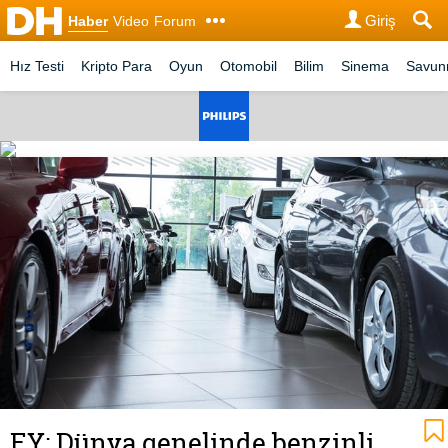
Giriş
Haber
Video
Forum
Hız Testi
Kripto Para
Oyun
Otomobil
Bilim
Sinema
Savu
EY: Dünya genelinde benzinli