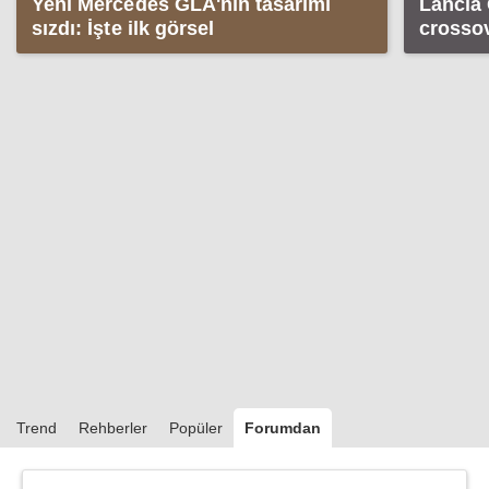
Yeni Mercedes GLA'nın tasarımı
Lancia
sızdı: İşte ilk görsel
crosso
Trend
Rehberler
Popüler
Forumdan