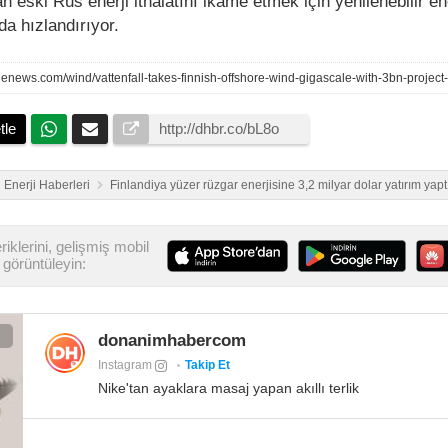
n eski Rus enerji ithalatını ikame etmek için yenilenebilir en
da hızlandırıyor.
tle
Enerji Haberleri
Finlandiya yüzer rüzgar enerjisine 3,2 milyar dolar yatırım yapt
iklerini, gelişmiş mobil
görüntüleyin:
donanimhabercom
Instagram
Takip Et
Nike'tan ayaklara masaj yapan akıllı terlik