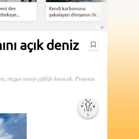
 yeni dev
Kendi karbonunu
Türkiye 
ebekeye...
yakalayan dünyanın ilk...
kesmiyor: 
ını açık deniz
iz rüzgar enerji çiftliği kuracak. Projenin
1