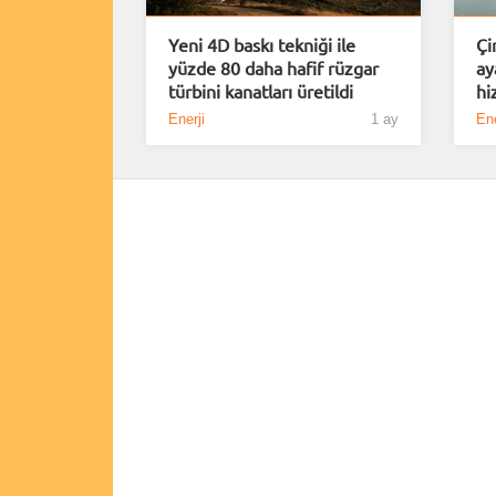
Yeni 4D baskı tekniği ile
Çi
yüzde 80 daha hafif rüzgar
ay
türbini kanatları üretildi
hi
Enerji
1 ay
Ene