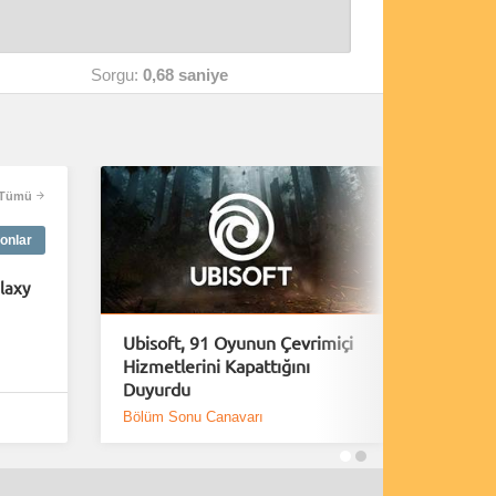
Sorgu:
0,68 saniye
Tümü
onlar
laxy
Ubisoft, 91 Oyunun Çevrimiçi
Playsta
Hizmetlerini Kapattığını
Fırsatla
Duyurdu
Bölüm Sonu Canavarı
DH Foru