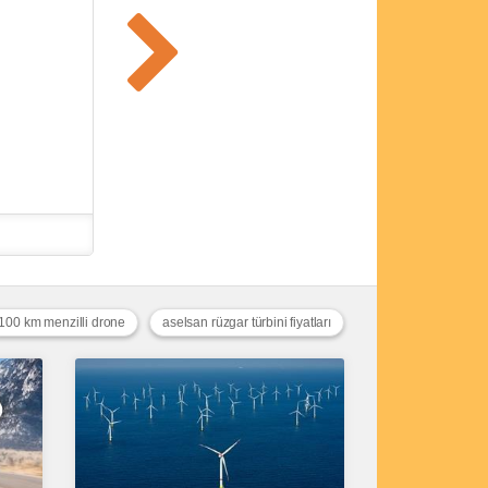
100 km menzilli drone
aselsan rüzgar türbini fiyatları