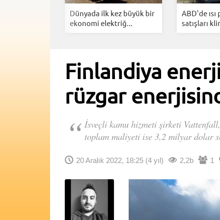
ş Enerji
Dünyada ilk kez büyük bir
ABD'de ısı
ımıyla...
ekonomi elektriğ...
satışları kli
Finlandiya enerji
rüzgar enerjisin
İsveçli kamu hizmeti şirketi Vattenfal
toplam maliyeti ise 3,2 milyar dolar s
20 Aralık 2022, 18:25
(4 yıl)
2,2b
1