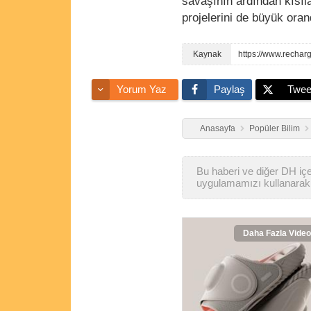
savaşının ardından kısıla
projelerini de büyük oran
Yorum Yaz
Paylaş
Twee
Anasayfa
Popüler Bilim
Bu haberi ve diğer DH içer
uygulamamızı kullanarak 
Daha Fazla Video