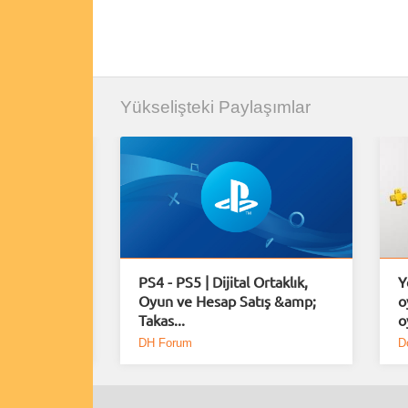
Yükselişteki Paylaşımlar
uiem için
PS4 - PS5 | Dijital Ortaklık,
Y
Demo
Oyun ve Hesap Satış &amp;
o
Takas...
o
DH Forum
D