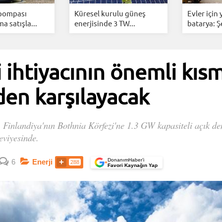
 pompası
Küresel kurulu güneş
Evler için
ma satışla...
enerjisinde 3 TW...
batarya: Ş
 ihtiyacının önemli kısm
den karşılayacak
l, Finlandiya'nın Bothnia Körfezi'ne 1.3 GW kapasiteli açık den
eviyesinde.
DonanımHaber’i
6
Enerji
288
+
Favori Kaynağın Yap