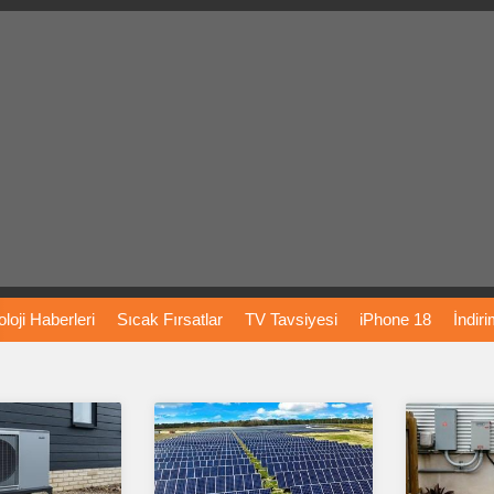
loji
Haberleri
Sıcak
Fırsatlar
TV
Tavsiyesi
iPhone
18
İndir
Önerileri
Türkiye
Araba
Fiyatları
Yapay
Zeka
Şarj
İstasyon
rı
Vizyondaki
Filmler
Bitcoin
Dizi
Önerileri
Telefon
Önerileri
agram
Dondurma
İnstagram
Çöktü
Mü