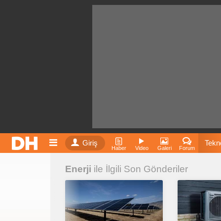
Giriş
Tekno
Haber
Video
Galeri
Forum
Enerji
ile İlgili Son Gönderiler
Film
Fiyatla
İnst