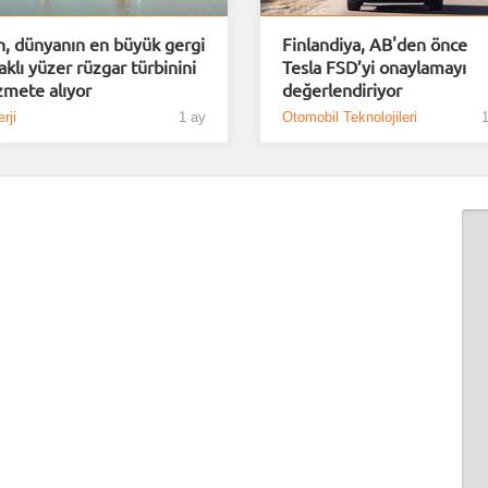
n, dünyanın en büyük gergi
Finlandiya, AB'den önce
aklı yüzer rüzgar türbinini
Tesla FSD’yi onaylamayı
zmete alıyor
değerlendiriyor
rji
1 ay
Otomobil Teknolojileri
1