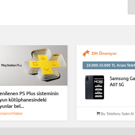
DH Öneriyor
10.000-15.000 TL Arası Telef
Samsung Ga
A07 5G
enilenen PS Plus sisteminin
yun kütüphanesindeki
yunlar bel...
onanımHaber
Bu Telefonu Satın Al