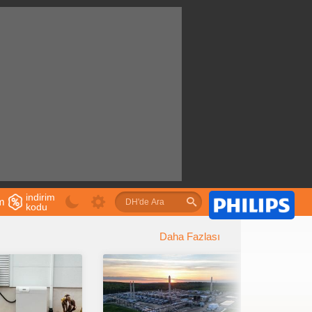
indirim
im
kodu
u
Daha Fazlası