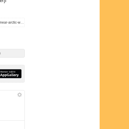
erji
https://www.rechargenews.com/wind/vattenfall-takes-finnish-offshore-wind-gigascale-with-3bn-project-near-arctic-waters/2-1-1377273
ı