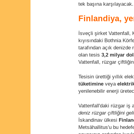
tek başına karşılayacak.
Finlandiya, ye
İsveçli şirket Vattenfall
kıyısındaki Bothnia Körf
tarafından açık denizde 
olan tesis
3,2 milyar do
Vattenfall, rüzgar çiftliğin
Tesisin ürettiği yıllık ele
tüketimine
veya
elektri
yenilenebilir enerji üret
Vattenfall'daki rüzgar iş
deniz rüzgar çiftliğini 
İskandinav ülkesi
Finlan
Metsähallitus'u bu hedef