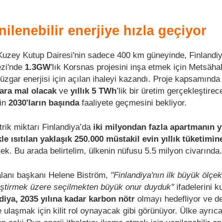
nilenebilir enerjiye hızla geçiyor
, Kuzey Kutup Dairesi'nin sadece 400 km güneyinde, Finlandiy
ezi'nde
1.3GW
'lık Korsnas projesini inşa etmek için Metsähal
rüzgar enerjisi için açılan ihaleyi kazandı. Proje kapsamında
lara mal olacak
ve
yıllık 5 TWh
’lik bir üretim gerçekleştirec
in
2030'ların başında
faaliyete geçmesini bekliyor.
ktrik miktarı Finlandiya’da
iki milyondan fazla apartmanın yı
kle ısıtılan yaklaşık 250.000 müstakil evin yıllık tüketimin
ecek. Bu arada belirtelim, ülkenin nüfusu 5.5 milyon civarında.
 alanı başkanı Helene Biström,
"Finlandiya'nın ilk büyük ölçek
geliştirmek üzere seçilmekten büyük onur duyduk"
ifadelerini ku
diya, 2035 yılına kadar karbon nötr
olmayı hedefliyor ve de
e ulaşmak için kilit rol oynayacak gibi görünüyor. Ülke ayrıc