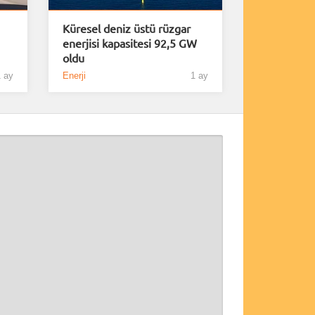
Küresel deniz üstü rüzgar
enerjisi kapasitesi 92,5 GW
oldu
 ay
Enerji
1 ay