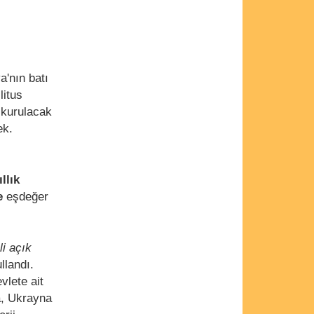
a'nın batı
litus
 kurulacak
ek.
llık
e
eşdeğer
li açık
llandı.
vlete ait
a, Ukrayna