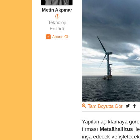
Metin Akpınar
?
Teknoloji
Editörü
Tam Boyutta Gör
Yapılan açıklamaya gör
firması
Metsähallitus
il
inşa edecek ve işletecek.