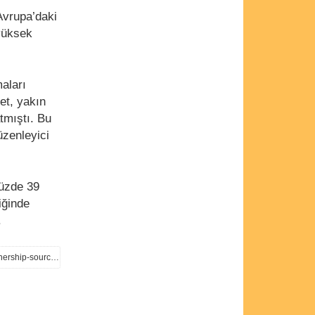
Avrupa’daki
 yüksek
aları
et, yakın
tmıştı. Bu
üzenleyici
yüzde 39
iğinde
.
https://www.reuters.com/business/autos-transportation/ford-geely-talks-manufacturing-technology-partnership-sources-say-2026-02-04/