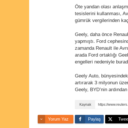
Öte yandan olası anlaşma
tesislerini kullanması, Av
gümrük vergilerinden kaç
Geely, daha önce Renault
yapmıştı. Ford cephesind
zamanda Renault ile Avru
arada Ford ortaklığı Gee
engelleri nedeniyle bura
Geely Auto, bünyesindeki
artırarak 3 milyonun üzer
Geely, BYD’nin ardından
Yorum Yaz
Paylaş
Twee