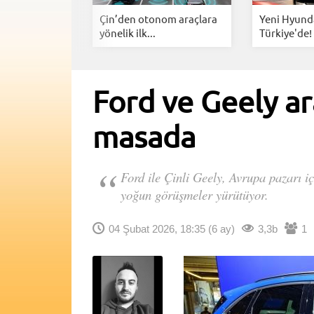
ektrikli
Çin’den otonom araçlara
Yeni Hyunda
inin...
yönelik ilk...
Türkiye'de! 
Ford ve Geely ar
masada
Ford ile Çinli Geely, Avrupa pazarı iç
yoğun görüşmeler yürütüyor.
04 Şubat 2026, 18:35
(6 ay)
3,3b
1