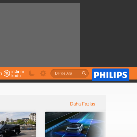
indirim
im
kodu
u
Daha Fazlası