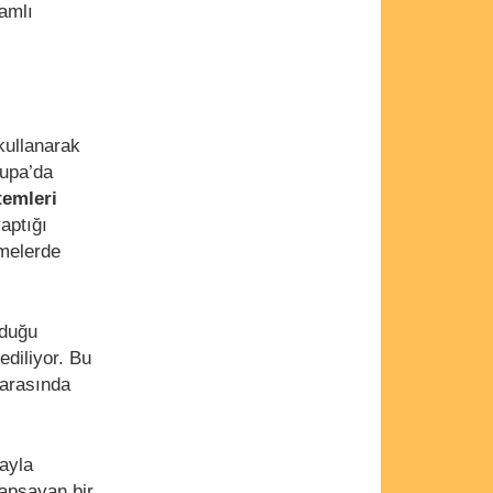
samlı
ullanarak
rupa’da
temleri
yaptığı
melerde
lduğu
ediliyor. Bu
 arasında
ayla
apsayan bir