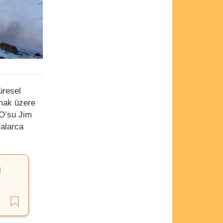
üresel
lmak üzere
EO’su Jim
falarca
u