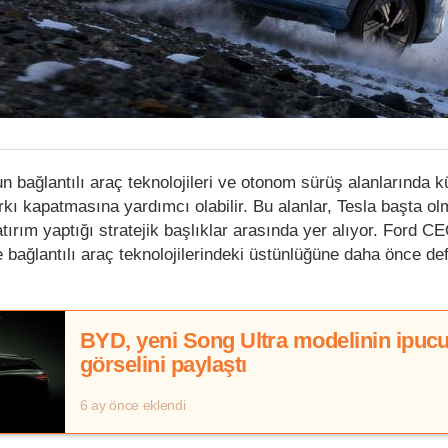
n bağlantılı araç teknolojileri ve otonom sürüş alanlarında k
arkı kapatmasına yardımcı olabilir. Bu alanlar, Tesla başta o
yatırım yaptığı stratejik başlıklar arasında yer alıyor. Ford C
 ve bağlantılı araç teknolojilerindeki üstünlüğüne daha önce de
BYD, yeni Song Ultra modelinin ipuc
görselini paylaştı
6 ay önce eklendi