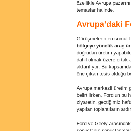
özellikle Avrupa pazarını
temaslar halinde.
Avrupa’daki Fo
Görüşmelerin en somut b
bölgeye yönelik araç ü
doğrudan üretim yapabile
dahil olmak üzere ortak ar
aktarılıyor. Bu kapsamd
öne çıkan tesis olduğu bel
Avrupa merkezli üretim g
belirtilirken, Ford’un bu 
ziyaretin, geçtiğimiz haf
yapılan toplantıların ardı
Ford ve Geely arasındak
sonuçlanıp sonuçlanmaya