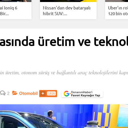
i Ioniq 6
Nissan'dan dev bataryalı
Uber’ın ro
Bir...
hibrit SUV:...
120 bin ot
asında üretim ve teknolo
in üretim, otonom sürüş ve bağlantılı araç teknolojilerini kaps
DonanımHaber’i
2
Otomobil
1816
+
Favori Kaynağın Yap