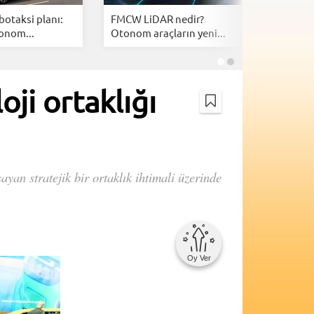
botaksi planı:
FMCW LiDAR nedir?
En uzun 
onom...
Otonom araçların yeni...
otomobill
ji ortaklığı
ayan stratejik bir ortaklık ihtimali üzerinde
Oy Ver