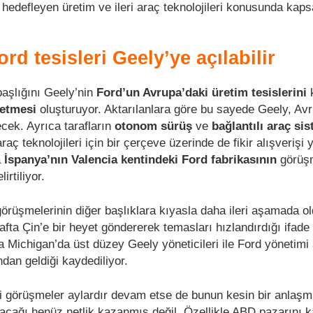
 hedefleyen üretim ve ileri araç teknolojileri konusunda kap
rd tesisleri Geely’ye açılabilir
aşlığını Geely’nin
Ford’un Avrupa’daki üretim tesislerini
k
retmesi
oluşturuyor. Aktarılanlara göre bu sayede Geely, Av
cek. Ayrıca tarafların
otonom sürüş
ve
bağlantılı araç sis
aç teknolojileri için bir çerçeve üzerinde de fikir alışverişi 
a
İspanya’nın Valencia kentindeki Ford fabrikasının
görüş
irtiliyor.
örüşmelerinin diğer başlıklara kıyasla daha ileri aşamada o
hafta Çin’e bir heyet göndererek temasları hızlandırdığı ifade 
ta Michigan’da üst düzey Geely yöneticileri ile Ford yönetimi
ndan geldiği kaydediliyor.
i görüşmeler aylardır devam etse de bunun kesin bir anlaşm
cağı henüz netlik kazanmış değil. Özellikle ABD pazarını k