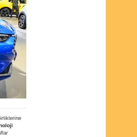
rliklerine
noloji
flar