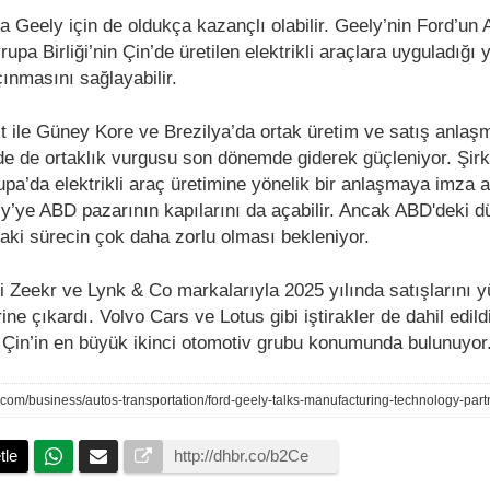
 Geely için de oldukça kazançlı olabilir. Geely’nin Ford’un 
rupa Birliği’nin Çin’de üretilen elektrikli araçlara uyguladığı
ınmasını sağlayabilir.
 ile Güney Kore ve Brezilya’da ortak üretim ve satış anlaşm
e de ortaklık vurgusu son dönemde giderek güçleniyor. Şirk
pa’da elektrikli araç üretimine yönelik bir anlaşmaya imza a
ly’ye ABD pazarının kapılarını da açabilir. Ancak ABD'deki d
daki sürecin çok daha zorlu olması bekleniyor.
 Zeekr ve Lynk & Co markalarıyla 2025 yılında satışlarını 
ine çıkardı. Volvo Cars ve Lotus gibi iştirakler de dahil edild
 Çin’in en büyük ikinci otomotiv grubu konumunda bulunuyor
tle