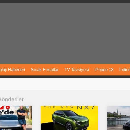
loji
Haberleri
Sıcak
Fırsatlar
TV
Tavsiyesi
iPhone
18
İndir
Önerileri
Türkiye
Araba
Fiyatları
Yapay
Zeka
Şarj
İstasyon
 Gönderiler
rı
Vizyondaki
Filmler
Bitcoin
Dizi
Önerileri
Telefon
Önerileri
agram
Dondurma
İnstagram
Çöktü
Mü