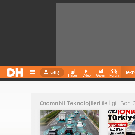
Giriş
Tekno
Haber
Video
Galeri
Forum
Film
Otomobil Teknolojileri
ile İlgili Son
Fiyatla
İnst