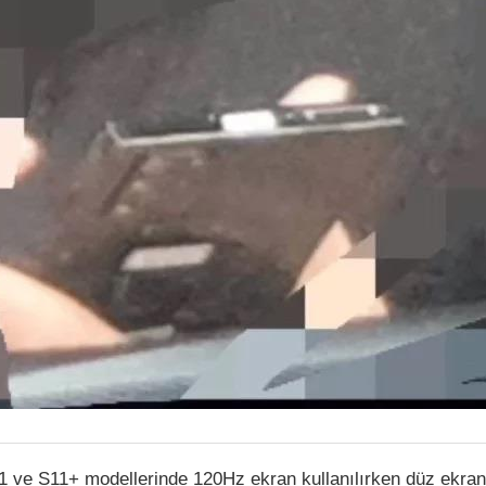
1 ve S11+ modellerinde 120Hz ekran kullanılırken düz ekran