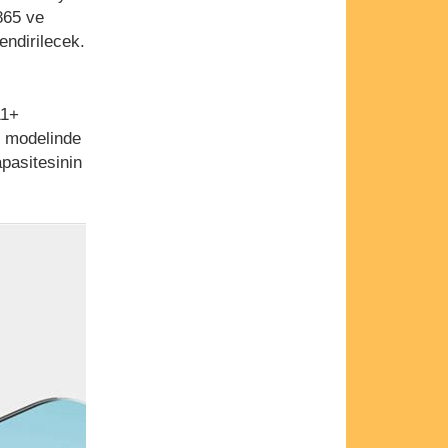
865 ve
endirilecek.
11+
+ modelinde
pasitesinin