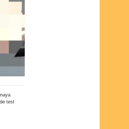
amaya
nde test