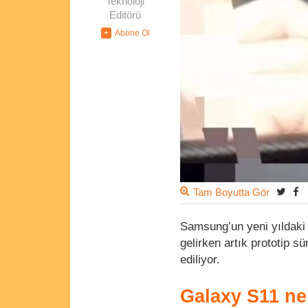
Teknoloji
Editörü
Tam Boyutta Gör
Samsung’un yeni yıldaki 
gelirken artık prototip sü
ediliyor.
Galaxy S11 ne