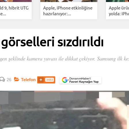
ld 9, hibrit UTG
Apple, iPhone etkinliğine
Apple ürü
e...
hazırlanıyor:...
yolda: iPho
görselleri sızdırıldı
gen şeklinde kamera yuvası ile dikkat çekiyor. Samsung ilk kez
DonanımHaber’i
26
Telefon
3483
+
Favori Kaynağın Yap