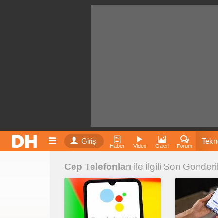
Giriş
Tekno
Haber
Video
Galeri
Forum
Cep Telefonları
ile İlgili Son Gönderi
Film
Fiyatla
İnst