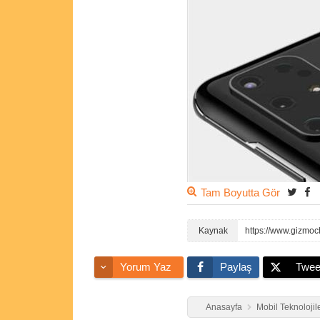
Tam Boyutta Gör
https://www.gizmoc
Yorum Yaz
Paylaş
Twee
Anasayfa
Mobil Teknolojil