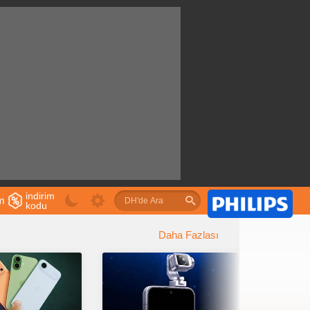
indirim
im
kodu
u
Daha Fazlası