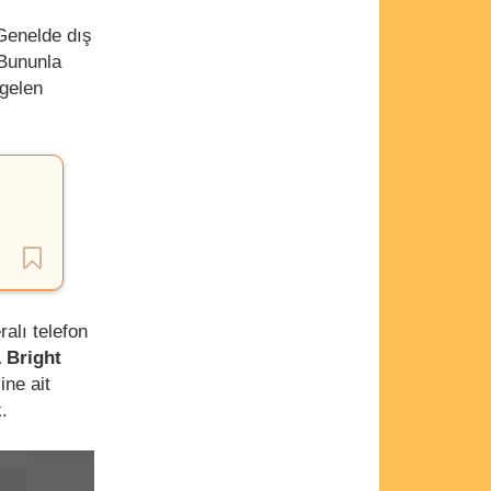
Genelde dış
 Bununla
 gelen
alı telefon
 Bright
ne ait
.