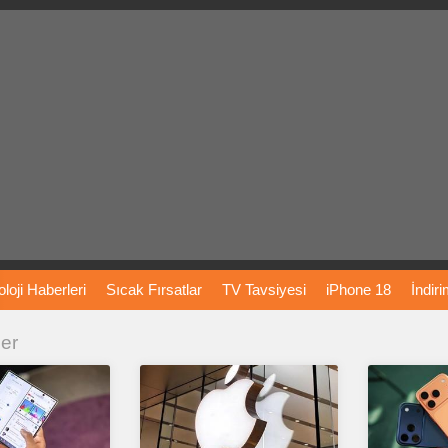
loji
Haberleri
Sıcak
Fırsatlar
TV
Tavsiyesi
iPhone
18
İndir
ler
Önerileri
Türkiye
Araba
Fiyatları
Yapay
Zeka
Şarj
İstasyon
rı
Vizyondaki
Filmler
Bitcoin
Dizi
Önerileri
Telefon
Önerileri
agram
Dondurma
İnstagram
Çöktü
Mü