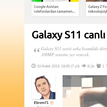
zlar için
Google Asistan
Galaxy Z Fo
cellemes...
telefonlardan tamamen...
teknolojsiyl
Galaxy S11 canlı 
Galaxy S11 serisi arka kısımdaki dört
108MP sensöre yer verecek.
10 Aralık 2019, 18:00
(7 yıl)
8,1b
1
Ekrem71
?