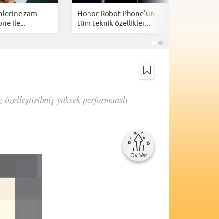
nlerine zam
Honor Robot Phone'un
CXMT'de
ne ile...
tüm teknik özellikler...
atağı: Çin
 özelleştirilmiş yüksek performanslı
Oy Ver