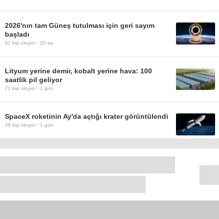
2026'nın tam Güneş tutulması için geri sayım
başladı
91
kişi okuyor ·
20 sa.
Lityum yerine demir, kobalt yerine hava: 100
saatlik pil geliyor
71
kişi okuyor ·
1 gün
SpaceX roketinin Ay'da açtığı krater görüntülendi
38
kişi okuyor ·
1 gün