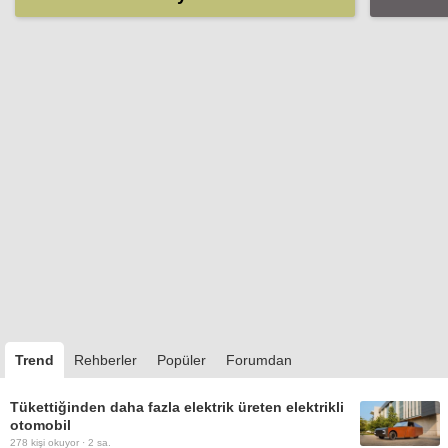
hazırla
Trend
Rehberler
Popüler
Forumdan
Tükettiğinden daha fazla elektrik üreten elektrikli
otomobil
278
kişi okuyor ·
2 sa.