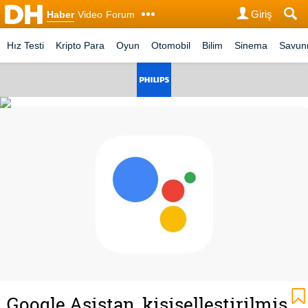
Giriş
Haber
Video
Forum
Hız Testi
Kripto Para
Oyun
Otomobil
Bilim
Sinema
Savu
Google Asistan, kişiselleştirilmiş