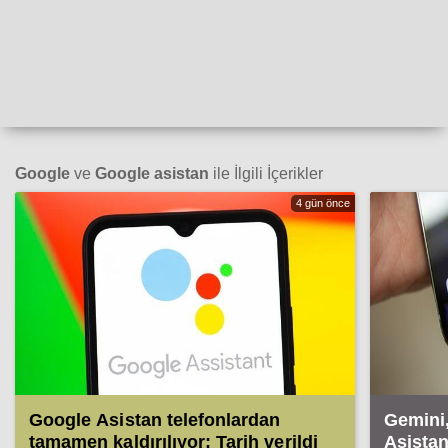
Google
ve
Google asistan
ile İlgili İçerikler
4 gün önce
Google Asistan telefonlardan
Gemini
tamamen kaldırılıyor: Tarih verildi
Asistan