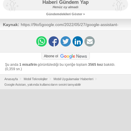
Haberi Gündem Yap
Henüz oy almadı
Gündemdekileri Göster >
Kaynak:
https://9to5google.com/2022/05/27/google-assistant-
personalized-speech-recognition/
Abone ol
Şu anda
1 misafirin
görüntülediği bu içeriğe toplam
3565 kez
bakıldı.
(0,359 sn.)
Anasayfa
Mobil Teknolojiler
Mobil Uygulamalar Haberleri
Google Asistan, yakında kullanıcıların sesini tanıyabilir