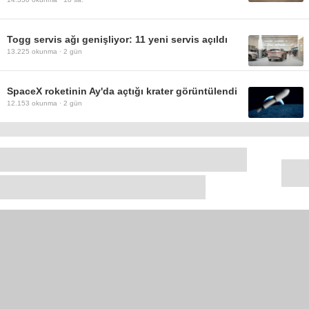
Togg servis ağı genişliyor: 11 yeni servis açıldı
13.225
okunma ·
2 gün
SpaceX roketinin Ay'da açtığı krater görüntülendi
12.153
okunma ·
2 gün