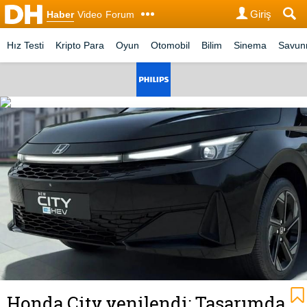
Giriş
Haber
Video
Forum
Hız Testi
Kripto Para
Oyun
Otomobil
Bilim
Sinema
Savu
Honda City yenilendi: Tasarımda