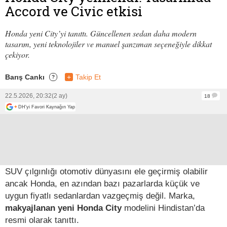
Accord ve Civic etkisi
Honda yeni City’yi tanıttı. Güncellenen sedan daha modern
tasarım, yeni teknolojiler ve manuel şanzıman seçeneğiyle dikkat
çekiyor.
Barış Cankı
+
Takip Et
?
22.5.2026, 20:32
(2 ay)
18
+
DH'yi Favori Kaynağın Yap
SUV çılgınlığı otomotiv dünyasını ele geçirmiş olabilir
ancak Honda, en azından bazı pazarlarda küçük ve
uygun fiyatlı sedanlardan vazgeçmiş değil. Marka,
makyajlanan yeni Honda City
modelini Hindistan’da
resmi olarak tanıttı.