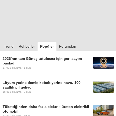
Trend
Rehberler
Popüler
Forumdan
2026'nın tam Güneş tutulması için geri sayım
başladı
17.932
okunma ·
1 gün
Lityum yerine demir, kobalt yerine hava: 100
saatlik pil geliyor
16.813
okunma ·
2 gün
Tükettiğinden daha fazla elektrik üreten elektrikli
otomobil
14.330
okunma ·
18 sa.