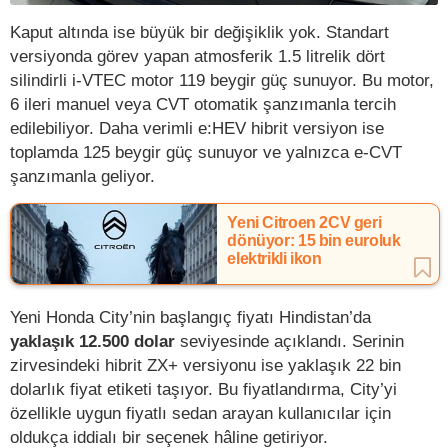
Kaput altında ise büyük bir değişiklik yok. Standart
versiyonda görev yapan atmosferik 1.5 litrelik dört
silindirli i-VTEC motor 119 beygir güç sunuyor. Bu motor,
6 ileri manuel veya CVT otomatik şanzımanla tercih
edilebiliyor. Daha verimli e:HEV hibrit versiyon ise
toplamda 125 beygir güç sunuyor ve yalnızca e-CVT
şanzımanla geliyor.
Yeni Citroen 2CV geri
dönüyor: 15 bin euroluk
elektrikli ikon
Yeni Honda City’nin başlangıç fiyatı Hindistan’da
yaklaşık 12.500 dolar
seviyesinde açıklandı. Serinin
zirvesindeki hibrit ZX+ versiyonu ise yaklaşık 22 bin
dolarlık fiyat etiketi taşıyor. Bu fiyatlandırma, City’yi
özellikle uygun fiyatlı sedan arayan kullanıcılar için
oldukça iddialı bir seçenek hâline getiriyor.