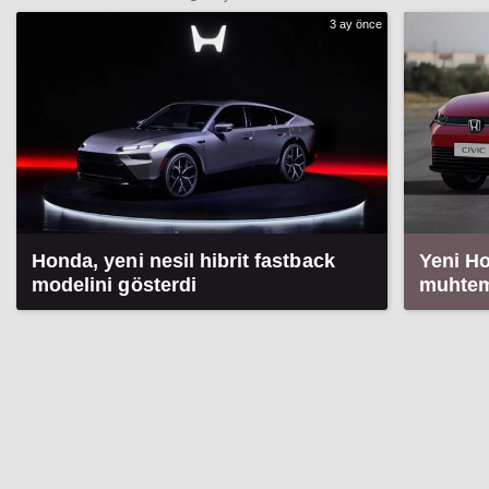
3 ay önce
Honda, yeni nesil hibrit fastback
Yeni Ho
modelini gösterdi
muhtem