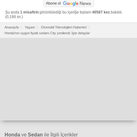
Abone ol
Şu anda
1 misafirin
görüntülediği bu içeriğe toplam
40587 kez
bakıldı.
(0,188 sn.)
Anasayfa
Yaşam
Otomobil Teknolojileri Haberleri
Honda'nın uygun fiyatlı sedanı City yenilendi: İşte detaylar
Honda
ve
Sedan
ile İlgili İçerikler