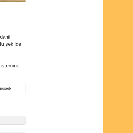
dahili
lü şekilde
istemine
xposed/