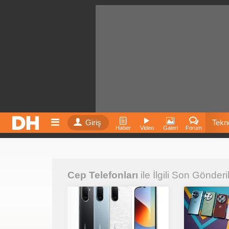
Giriş
Tekno
Haber
Video
Galeri
Forum
Film
Cep Telefonları
ile İlgili Son Gönderi
Fiyatla
İnst