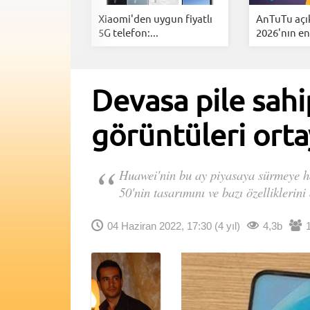
t Phone'un
Xiaomi'den uygun fiyatlı
AnTuTu açı
ellikler...
5G telefon:...
2026'nın en.
Devasa pile sahi
görüntüleri orta
Huawei'nin bu ay piyasaya sürmeye haz
50'nin tasarımını ve bazı özelliklerini
04 Haziran 2022, 17:30
(4 yıl)
4,3b