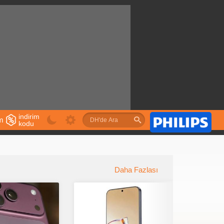
indirim
im
kodu
u
Daha Fazlası