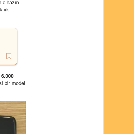
n cihazın
eknik
k
a
6.000
si bir model