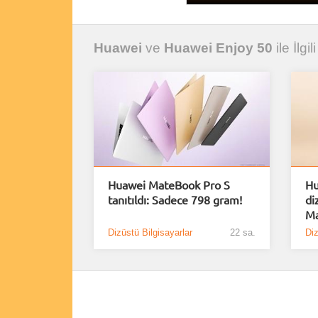
Huawei
ve
Huawei Enjoy 50
ile İlgi
Huawei MateBook Pro S
Hu
tanıtıldı: Sadece 798 gram!
di
Ma
Dizüstü Bilgisayarlar
22 sa.
Diz