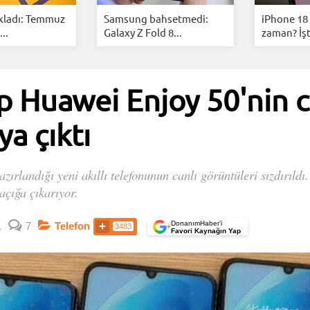
kladı: Temmuz
Samsung bahsetmedi:
iPhone 18 
..
Galaxy Z Fold 8...
zaman? İşt
p Huawei Enjoy 50'nin c
ya çıktı
ırlandığı yeni akıllı telefonunun canlı görüntüleri sızdırıld
 açığa çıkarıyor.
DonanımHaber’i
1
7
Telefon
3483
+
Favori Kaynağın Yap