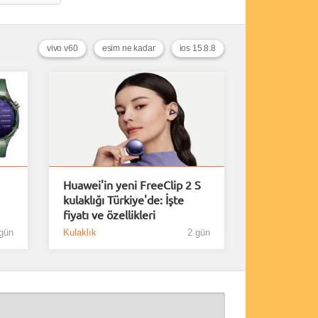
vivo v60
esim ne kadar
ios 15.8.8
Huawei'in yeni FreeClip 2 S
kulaklığı Türkiye'de: İşte
fiyatı ve özellikleri
gün
Kulaklık
2 gün