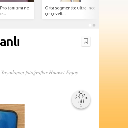
Pro tanıtımı ne
Orta segmentte ultra ince
Google A
e...
çerçeveli...
telefonl
anlı
ı. Yayınlanan fotoğraflar Huawei Enjoy
1