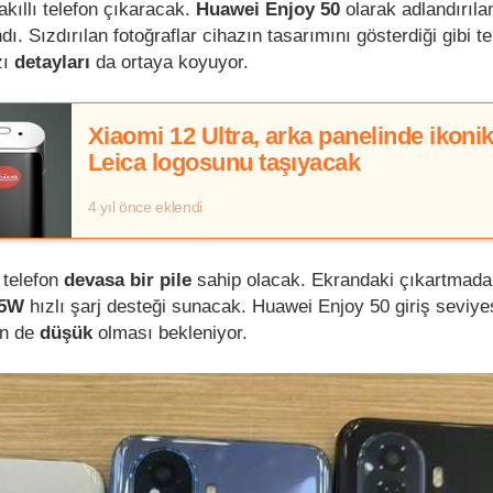
kıllı telefon çıkaracak.
Huawei Enjoy 50
olarak adlandırıla
dı. Sızdırılan fotoğraflar cihazın tasarımını gösterdiği gibi t
zı
detayları
da ortaya koyuyor.
Xiaomi 12 Ultra, arka panelinde ikoni
Leica logosunu taşıyacak
4 yıl önce eklendi
 telefon
devasa bir pile
sahip olacak. Ekrandaki çıkartmad
.5W
hızlı şarj desteği sunacak. Huawei Enjoy 50 giriş seviye
nin de
düşük
olması bekleniyor.