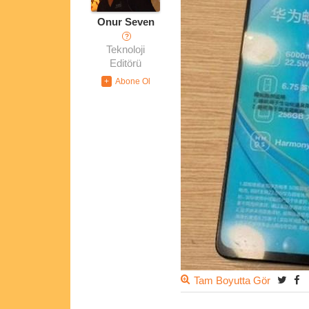
Onur Seven
?
Teknoloji
Editörü
Tam Boyutta Gör