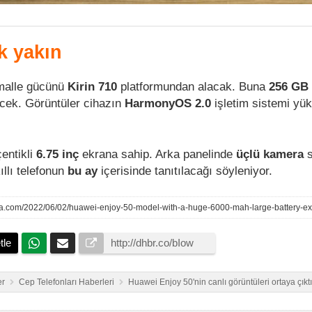
ok yakın
timalle gücünü
Kirin 710
platformundan alacak. Buna
256 GB
ecek. Görüntüler cihazın
HarmonyOS 2.0
işletim sistemi yük
entikli
6.75 inç
ekrana sahip. Arka panelinde
üçlü kamera
s
ıllı telefonun
bu ay
içerisinde tanıtılacağı söyleniyor.
ina.com/2022/06/02/huawei-enjoy-50-model-with-a-huge-6000-mah-large-battery-e
tle
er
Cep Telefonları Haberleri
Huawei Enjoy 50'nin canlı görüntüleri ortaya çıktı