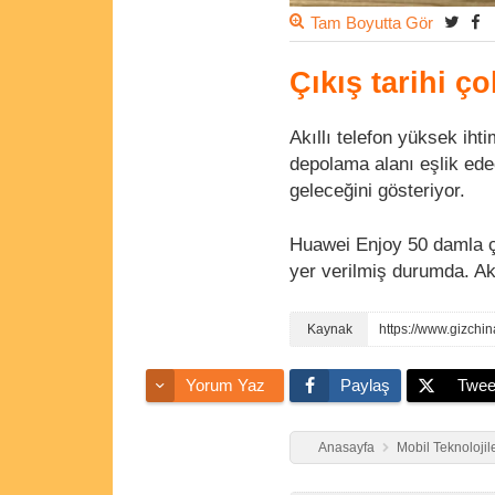
Tam Boyutta Gör
Çıkış tarihi ç
Akıllı telefon yüksek ih
depolama alanı eşlik ed
geleceğini gösteriyor.
Huawei Enjoy 50 damla ç
yer verilmiş durumda. Ak
https://www.gizch
Yorum Yaz
Paylaş
Twee
Anasayfa
Mobil Teknolojil