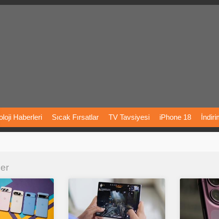
loji
Haberleri
Sıcak
Fırsatlar
TV
Tavsiyesi
iPhone
18
İndir
Önerileri
Türkiye
Araba
Fiyatları
Yapay
Zeka
Şarj
İstasyon
ler
rı
Vizyondaki
Filmler
Bitcoin
Dizi
Önerileri
Telefon
Önerileri
agram
Dondurma
İnstagram
Çöktü
Mü