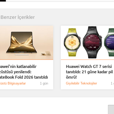
li Benzer İçerikler
awei’nin katlanabilir
Huawei Watch GT 7 serisi
züstüsü yenilendi:
tanıtıldı: 21 güne kadar pil
teBook Fold 2026 tanıtıldı
ömrü!
üstü Bilgisayarlar
1 gün
Giyilebilir Teknolojiler
1 