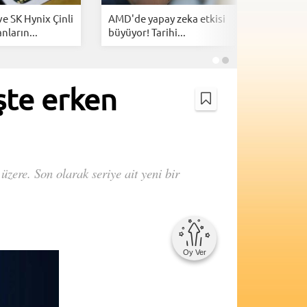
e SK Hynix Çinli
AMD'de yapay zeka etkisi
Elon Musk
nların...
büyüyor! Tarihi...
fabrikası
İşte erken
üzere. Son olarak seriye ait yeni bir
Oy Ver