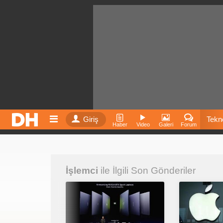
Giriş
Tekno
Haber
Video
Galeri
Forum
Film
İşlemci
ile İlgili Son Gönderiler
Fiyatla
İnst