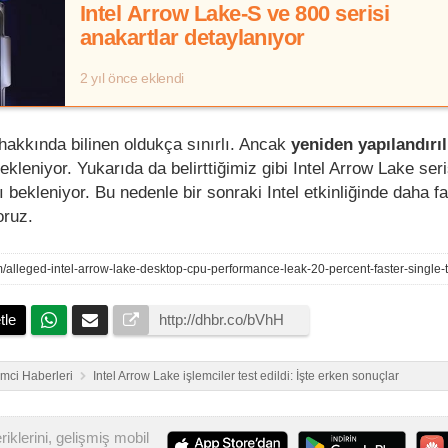
Intel Arrow Lake-S ve 800 serisi
anakartlar detaylanıyor
2 yıl önce eklendi
hakkında bilinen oldukça sınırlı. Ancak
yeniden yapılandırı
kleniyor. Yukarıda da belirttiğimiz gibi Intel Arrow Lake ser
bekleniyor. Bu nedenle bir sonraki Intel etkinliğinde daha f
oruz.
tle
emci Haberleri
Intel Arrow Lake işlemciler test edildi: İşte erken sonuçlar
iklerini, gelişmiş mobil