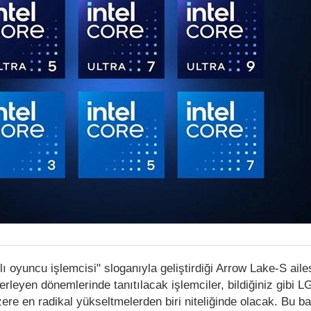
cılı oyuncu işlemcisi" sloganıyla geliştirdiği Arrow Lake-S ailes
erleyen dönemlerinde tanıtılacak işlemciler, bildiğiniz gibi 
ere en radikal yükseltmelerden biri niteliğinde olacak. Bu 