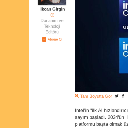
İlkcan Girgin
?
Donanım ve
Teknoloji
Editörü
Tam Boyutta Gör
Intel’in "ilk AI hızlandırı
sayım başladı. 2024'ün il
platformu başta olmak üz