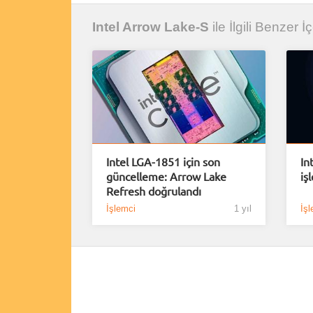
Intel Arrow Lake-S
ile İlgili Benzer İç
Intel LGA-1851 için son
In
güncelleme: Arrow Lake
iş
Refresh doğrulandı
İşlemci
1 yıl
İşl