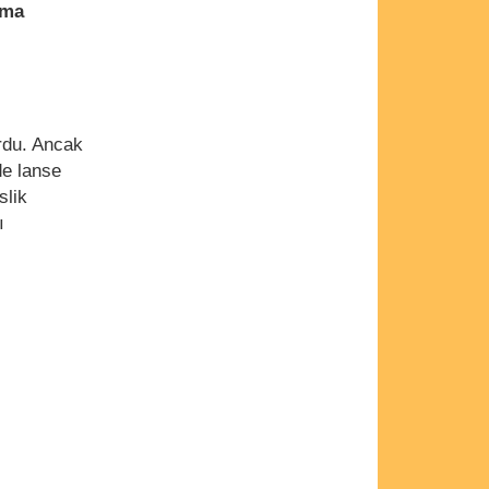
ama
ordu. Ancak
de lanse
slik
ı