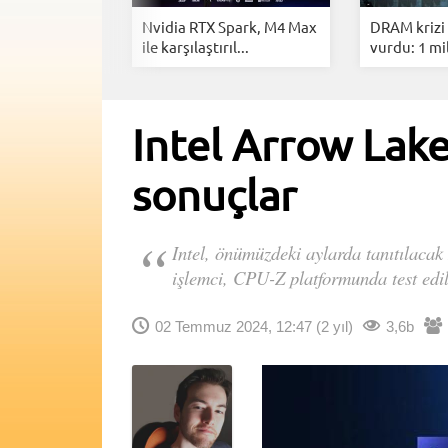
ndforce
Nvidia RTX Spark, M4 Max
DRAM krizi 
K 240Hz...
ile karşılaştırıl...
vurdu: 1 mil
Intel Arrow Lake 
sonuçlar
Intel, önümüzdeki aylarda tanıtılacak 
işlemci, CPU-Z platformunda test edil
02 Temmuz 2024, 12:47
(2 yıl)
3,6b