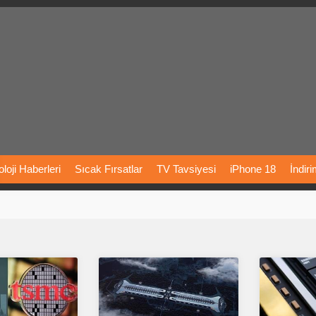
loji
Haberleri
Sıcak
Fırsatlar
TV
Tavsiyesi
iPhone
18
İndir
Önerileri
Türkiye
Araba
Fiyatları
Yapay
Zeka
Şarj
İstasyon
rı
Vizyondaki
Filmler
Bitcoin
Dizi
Önerileri
Telefon
Önerileri
agram
Dondurma
İnstagram
Çöktü
Mü