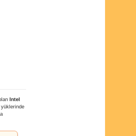
 olan
Intel
 yüklerinde
la