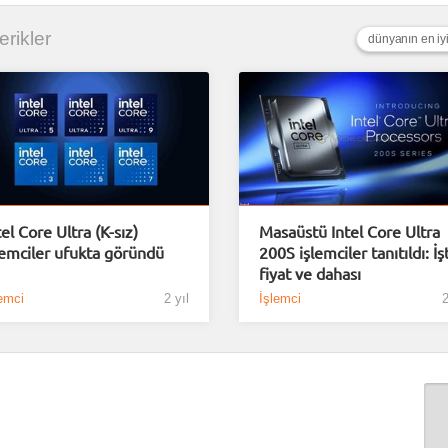
erikler
dünyanın en iyi
tel Core Ultra (K-sız)
Masaüstü Intel Core Ultra
lemciler ufukta göründü
200S işlemciler tanıtıldı: İş
fiyat ve dahası
emci
2 yıl
İşlemci
2