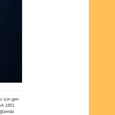
i için geri
LGA-1851
bağlamda