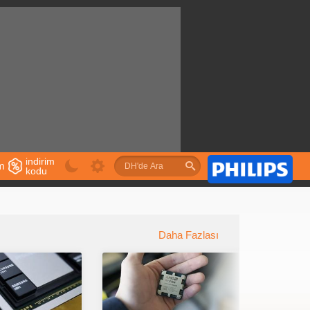
indirim
im
kodu
u
Daha Fazlası