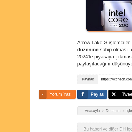
Arrow Lake-S işlemciler 
düzenine
sahip olması be
2024'te piyasaya çıkması 
paylaşılacağını düşünüy
Yorum Yaz
Paylaş
Twee
Anasayfa
Donanım
İşl
Bu haberi ve diğer DH içer