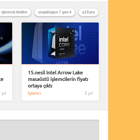
 işlemcisi telefon
snapdragon 7 gen 4
a19 pro
15.nesil Intel Arrow Lake
te
masaüstü işlemcilerin fiyatı
ortaya çıktı
 yıl
İşlemci
2 yıl