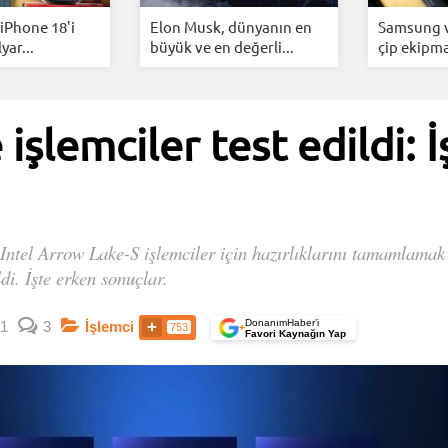
iPhone 18'i
Elon Musk, dünyanın en
Samsung v
yar...
büyük ve en değerli...
çip ekipma
işlemciler test edildi: 
Intel Arrow Lake-S işlemciler için hazırlıklarını tamamlamak 
di. İşte erken sonuçlar.
DonanımHaber’i
1
3
İşlemci
753
+
Favori Kaynağın Yap