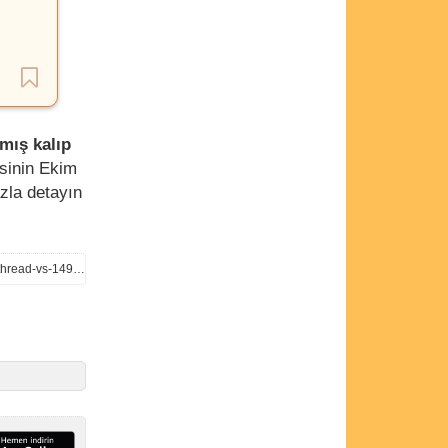
lmış kalıp
isinin Ekim
azla detayın
https://wccftech.com/alleged-intel-arrow-lake-desktop-cpu-performance-leak-20-percent-faster-single-thread-vs-14900ks/