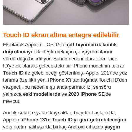
Touch ID ekran altına entegre edilebilir
Ek olarak Apple'ın, iOS 15'te
çift biyometrik kimlik
doğrulamayı
etkinleştirmek için çalışıyormalarını
sürdürdüğü belirtiliyor. Bunun nedeni olarak da Face
ID'ye ek olarak, gelecekteki bir iPhone modelinin tekrar
Touch ID
ile gelebileceği gösterilmiş. Apple, 2017'de yüz
tanıma özellikli yeni
iPhone X
'i tanıttığında Touch ID'den
vazgeçti, bu nedenle şu anda parmak izi sensörü
yalnızca
eski modellerde
ve
2020 iPhone SE
'de
mevcut.
Ancak sektöre yakın kaynaklar, bu yılın başlarında,
Apple'ın
iPhone 13'te Touch ID'yi geri getirebileceğini
ve şirketin halihazırda birkaç Android cihazda
yaygın