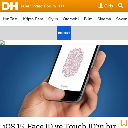
Giriş
Haber
Video
Forum
Hız Testi
Kripto Para
Oyun
Otomobil
Bilim
Sinema
Savu
iOS 15, Face ID ve Touch ID'yi bir