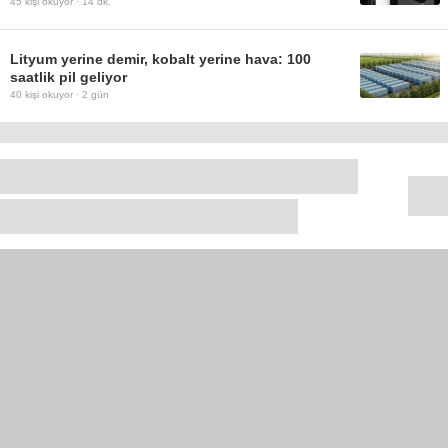
45
kişi okuyor ·
14 dk.
Lityum yerine demir, kobalt yerine hava: 100
saatlik pil geliyor
40
kişi okuyor ·
2 gün