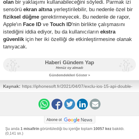
olan
bir yaklaşımı kullanabileceğini söyledi. Parmak izi
sensörü
ekran altına
yerleştirilebilir, bu nedenle özel bir
fiziksel düğme
gerektirmeyecek. Bu nedenle de rapor,
Apple'ın
Face ID
ve
Touch ID
'nin birlikte çalışmasını
istediğini iddia ediyor, bu da kullanıcıların
ekstra
güvenlik
için her iki özelliği de etkinleştirmesine olanak
tanıyacak.
Haberi Gündem Yap
Henüz oy almadı
Gündemdekileri Göster >
Kaynak:
https://iphonesoft.fr/2021/04/07/exclu-ios-15-api-double-
authentification-iphone-13-face-id-mac
Abone ol
Şu anda
1 misafirin
görüntülediği bu içeriğe toplam
10057 kez
bakıldı.
(0,141 sn.)