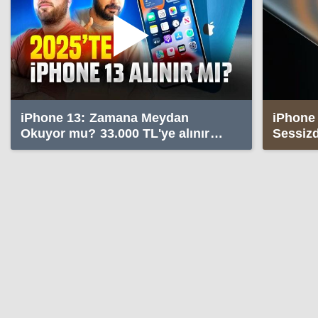
iPhone 13: Zamana Meydan
iPhone 
Okuyor mu? 33.000 TL'ye alınır
Sessizd
mı?