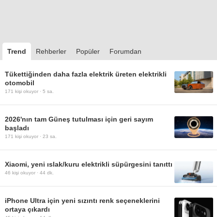
Trend
Rehberler
Popüler
Forumdan
Tükettiğinden daha fazla elektrik üreten elektrikli
otomobil
171
kişi okuyor ·
5 sa.
2026'nın tam Güneş tutulması için geri sayım
başladı
171
kişi okuyor ·
23 sa.
Xiaomi, yeni ıslak/kuru elektrikli süpürgesini tanıttı
46
kişi okuyor ·
44 dk.
iPhone Ultra için yeni sızıntı renk seçeneklerini
ortaya çıkardı