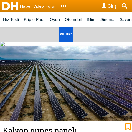
Giriş
Haber
Video
Forum
Hız Testi
Kripto Para
Oyun
Otomobil
Bilim
Sinema
Savu
Kalyon güneş paneli