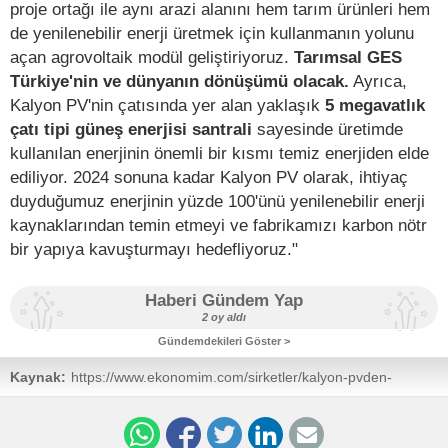
proje ortağı ile aynı arazi alanını hem tarım ürünleri hem
de yenilenebilir enerji üretmek için kullanmanın yolunu
açan agrovoltaik modül geliştiriyoruz.
Tarımsal GES
Türkiye'nin ve dünyanın dönüşümü olacak.
Ayrıca,
Kalyon PV'nin çatısında yer alan yaklaşık
5 megavatlık
çatı tipi güneş enerjisi santrali
sayesinde üretimde
kullanılan enerjinin önemli bir kısmı temiz enerjiden elde
ediliyor. 2024 sonuna kadar Kalyon PV olarak, ihtiyaç
duyduğumuz enerjinin yüzde 100'ünü yenilenebilir enerji
kaynaklarından temin etmeyi ve fabrikamızı karbon nötr
bir yapıya kavuşturmayı hedefliyoruz."
Haberi Gündem Yap
2 oy aldı
Gündemdekileri Göster >
Kaynak:
https://www.ekonomim.com/sirketler/kalyon-pvden-
gunese-100-milyon-dolar-ilave-yatirim-haberi-719285