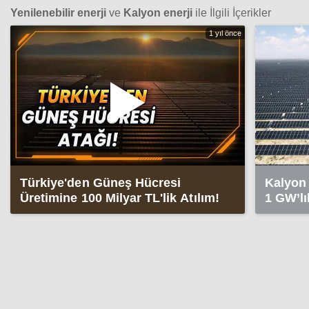
Yenilenebilir enerji
ve
Kalyon enerji
ile İlgili İçerikler
1 yıl önce
Türkiye'den Güneş Hücresi
Kalyon 
Üretimine 100 Milyar TL'lik Atılım!
1 GW’lı
kuraca