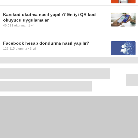
Karekod okutma nasıl yapılır? En iyi QR kod
okuyucu uygulamalar
40.683
okunma ·
1 yıl
Facebook hesap dondurma nasıl yapılır?
127.115
okunma ·
3 yıl