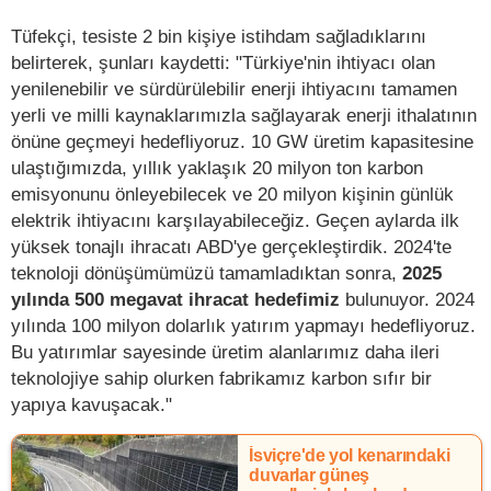
Tüfekçi, tesiste 2 bin kişiye istihdam sağladıklarını
belirterek, şunları kaydetti: "Türkiye'nin ihtiyacı olan
yenilenebilir ve sürdürülebilir enerji ihtiyacını tamamen
yerli ve milli kaynaklarımızla sağlayarak enerji ithalatının
önüne geçmeyi hedefliyoruz. 10 GW üretim kapasitesine
ulaştığımızda, yıllık yaklaşık 20 milyon ton karbon
emisyonunu önleyebilecek ve 20 milyon kişinin günlük
elektrik ihtiyacını karşılayabileceğiz. Geçen aylarda ilk
yüksek tonajlı ihracatı ABD'ye gerçekleştirdik. 2024'te
teknoloji dönüşümümüzü tamamladıktan sonra,
2025
yılında 500 megavat ihracat hedefimiz
bulunuyor. 2024
yılında 100 milyon dolarlık yatırım yapmayı hedefliyoruz.
Bu yatırımlar sayesinde üretim alanlarımız daha ileri
teknolojiye sahip olurken fabrikamız karbon sıfır bir
yapıya kavuşacak."
İsviçre'de yol kenarındaki
duvarlar güneş