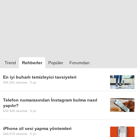
Trend
Rehberler
Popüler
Forumdan
En iyi buharlı temizleyici tavsiyeleri
264.321
okunma ·
5 ay
Telefon numarasından İnstagram bulma nasıl
yapılır?
432.926
okunma ·
3 yıl
iPhone zil sesi yapma yöntemleri
240.073
okunma ·
3 yıl