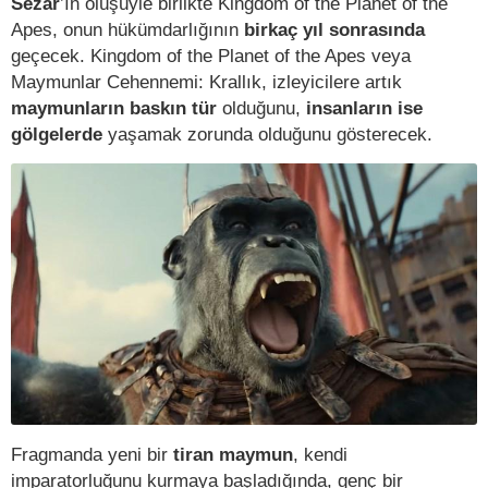
Sezar
’ın ölüşüyle birlikte Kingdom of the Planet of the
Apes, onun hükümdarlığının
birkaç yıl sonrasında
geçecek. Kingdom of the Planet of the Apes veya
Maymunlar Cehennemi: Krallık, izleyicilere artık
maymunların baskın tür
olduğunu,
insanların ise
gölgelerde
yaşamak zorunda
olduğunu gösterecek.
Fragmanda yeni bir
tiran maymun
, kendi
imparatorluğunu kurmaya başladığında, genç bir