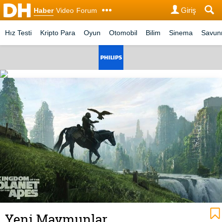
Giriş
Haber
Video
Forum
Hız Testi
Kripto Para
Oyun
Otomobil
Bilim
Sinema
Savu
Yeni Maymunlar