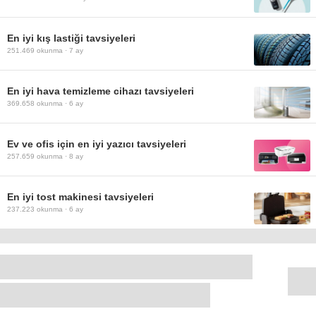
En iyi kış lastiği tavsiyeleri
251.469
okunma ·
7 ay
En iyi hava temizleme cihazı tavsiyeleri
369.658
okunma ·
6 ay
Ev ve ofis için en iyi yazıcı tavsiyeleri
257.659
okunma ·
8 ay
En iyi tost makinesi tavsiyeleri
237.223
okunma ·
6 ay