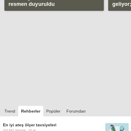
resmen duyuruldu
geliyor;
Trend
Rehberler
Popüler
Forumdan
En iyi ateş ölçer tavsiyeleri
116.642
okunma ·
10 ay