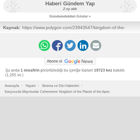
Haberi Gündem Yap
2 oy aldı
Gündemdekileri Göster >
Kaynak:
https://www.polygon.com/23943547/kingdom-of-the-
planet-of-the-apes-trailer-release-date-cast
Abone ol
Şu anda
1 misafirin
görüntülediği bu içeriğe toplam
19723 kez
bakıldı.
(1,265 sn.)
Anasayfa
Yaşam
Sinema ve Dizi Haberleri
Karşınızda Maymunlar Cehennemi: Kingdom of the Planet of the Apes