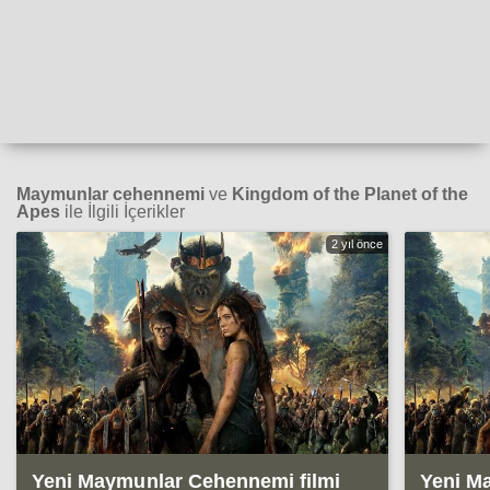
Maymunlar cehennemi
ve
Kingdom of the Planet of the
Apes
ile İlgili İçerikler
2 yıl önce
Yeni Maymunlar Cehennemi filmi
Yeni M