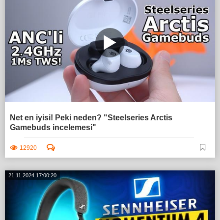
Net en iyisi! Peki neden? "Steelseries Arctis
Gamebuds incelemesi"
12920
21.11.2024 17:00:20