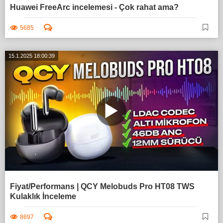
Huawei FreeArc incelemesi - Çok rahat ama?
5685
15.1.2025 18:00:39
Fiyat/Performans | QCY Melobuds Pro HT08 TWS
Kulaklık İnceleme
8697