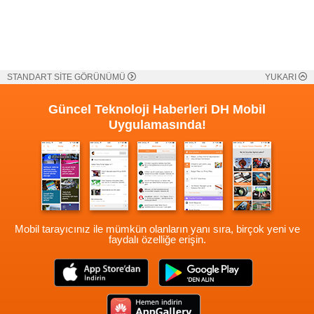
STANDART SİTE GÖRÜNÜMÜ
YUKARI
Güncel Teknoloji Haberleri
DH Mobil
Uygulamasında!
Mobil tarayıcınız ile mümkün olanların yanı sıra, birçok yeni ve
faydalı özelliğe erişin.