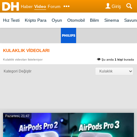
Giriş
Haber
Video
Forum
Hız Testi
Kripto Para
Oyun
Otomobil
Bilim
Sinema
Savu
KULAKLIK VİDEOLARI
Kulaklık videoları listeleniyor
Şu anda
1 kişi
burada
Kategori Değiştir
Pazartesi, 21:47