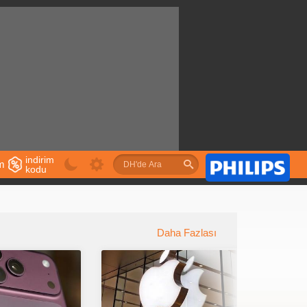
indirim
im
kodu
u
Daha Fazlası