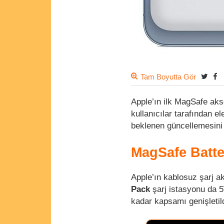
Tam Boyutta Gör
Apple’ın ilk MagSafe aks
kullanıcılar tarafından e
beklenen güncellemesini
MagSafe Batte
Apple’ın kablosuz şarj ak
Pack
şarj istasyonu da 5
kadar kapsamı genişleti