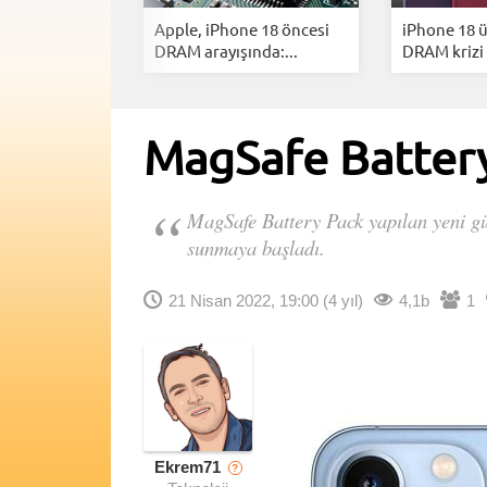
kor bilanço:
Apple, iPhone 18 öncesi
iPhone 18 
visl...
DRAM arayışında:...
DRAM krizi :
MagSafe Battery
MagSafe Battery Pack yapılan yeni gün
sunmaya başladı.
21 Nisan 2022, 19:00
(4 yıl)
4,1b
1
Ekrem71
?