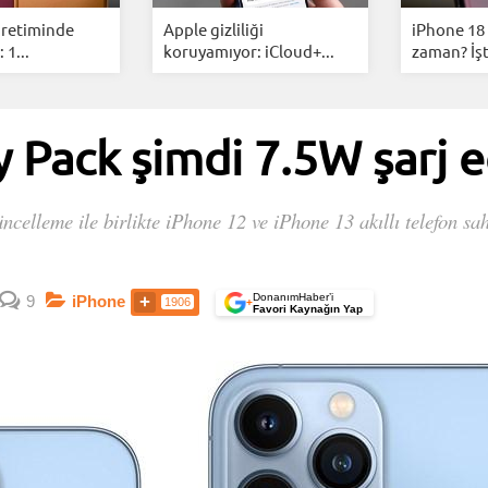
üretiminde
Apple gizliliği
iPhone 18 
 1...
koruyamıyor: iCloud+...
zaman? İşt
 Pack şimdi 7.5W şarj e
celleme ile birlikte iPhone 12 ve iPhone 13 akıllı telefon sa
DonanımHaber’i
9
iPhone
1906
+
Favori Kaynağın Yap