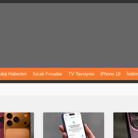
loji
Haberleri
Sıcak
Fırsatlar
TV
Tavsiyesi
iPhone
18
İndir
Önerileri
Türkiye
Araba
Fiyatları
Yapay
Zeka
Şarj
İstasyon
rı
Vizyondaki
Filmler
Bitcoin
Dizi
Önerileri
Telefon
Önerileri
agram
Dondurma
İnstagram
Çöktü
Mü