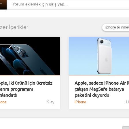
nzer İçerikler
iphone bilinmey
ple, iki ürünü için ücretsiz
Apple, sadece iPhone Air i
arım programını
çalışan MagSafe batarya
nlandırdı
paketini duyurdu
hone
9 ay
iPhone
11