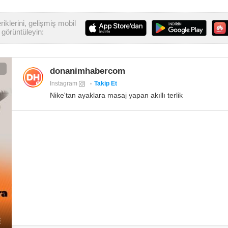
iklerini, gelişmiş mobil
görüntüleyin:
donanimhabercom
Instagram
Takip Et
Nike'tan ayaklara masaj yapan akıllı terlik