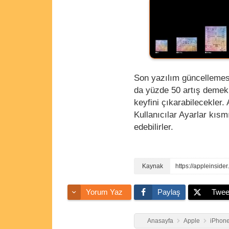
Son yazılım güncellemesi
da yüzde 50 artış demek.
keyfini çıkarabilecekler
Kullanıcılar Ayarlar kısm
edebilirler.
https://appleinsid
Yorum Yaz
Paylaş
Twee
Anasayfa
Apple
iPhone