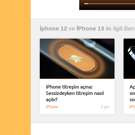
İphone 12
ve
İPhone 13
ile İlgili Be
iPhone titreşim açma:
Ap
Sessizdeyken titreşim nasıl
on
açılır?
so
iPhone
1 yıl
iP