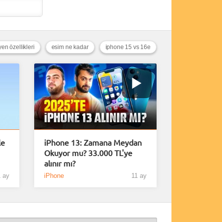
en özellikleri
esim ne kadar
iphone 15 vs 16e
le
iPhone 13: Zamana Meydan
Okuyor mu? 33.000 TL'ye
alınır mı?
 ay
iPhone
11 ay