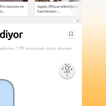
Pro tanıtımı ne
Apple, iPhone etkinliğine
Apple ür
e...
hazırlanıyor:...
yolda: iPh
diyor
hiplerine 7.5W seviyesinde enerji aktarımı
3