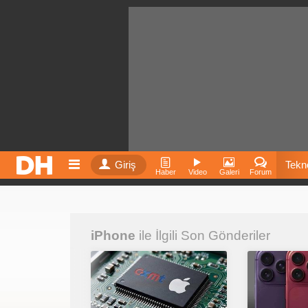
Giriş
Tekno
Haber
Video
Galeri
Forum
Film
iPhone
ile İlgili Son Gönderiler
Fiyatla
İnst