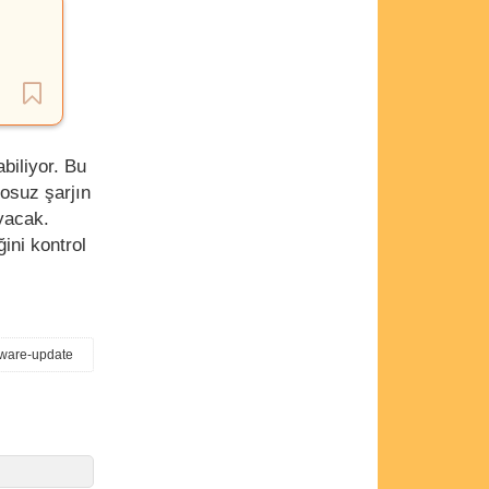
biliyor. Bu
losuz şarjın
yacak.
ini kontrol
mware-update