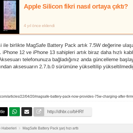
Apple Silicon fikri nasıl ortaya çıktı?
4 yıl önce eklendi
 ile birlikte MagSafe Battery Pack artık 7.5W değerine ulaşa
 iPhone 12 ve iPhone 13 sahipleri artık biraz daha hızlı kab
. Aksesuarı telefonunuza bağladığınız anda güncelleme başla
ından aksesuarın 2.7.b.0 sürümüne yükseltilip yükseltilmediğ
er.com/articles/22/04/20/magsafe-battery-pack-now-provides-75w-charging-after-fir
tle
 Haberleri
MagSafe Battery Pack şarj hızı arttı