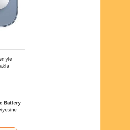
eniyle
rakla
e Battery
viyesine