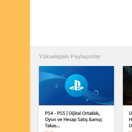
Yükselişteki Paylaşımlar
e Plus
PS4 - PS5 | Dijital Ortaklık,
U
Oyun ve Hesap Satış &amp;
H
Takas...
D