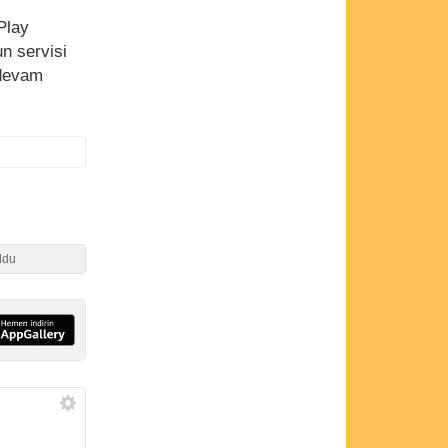
Play
un servisi
 devam
ldu