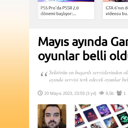
n yeni
PS5 Pro'da PSSR 2.0
GTA 6'nın d
u belli...
dönemi başlıyor:...
videosu bu.
Mayıs ayında Ga
oyunlar belli old
Sektörün en başarılı servislerinden 
ayında servisi terk edecek oyunlar bel
20 Mayıs 2023, 23:59
(3 yıl)
8,5b
1