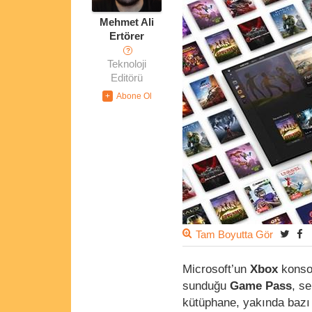
Mehmet Ali
Ertörer
?
Teknoloji
Editörü
Tam Boyutta Gör
Microsoft’un
Xbox
konso
sunduğu
Game Pass
, s
kütüphane, yakında bazı