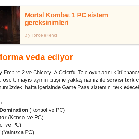
Mortal Kombat 1 PC sistem
gereksinimleri
3 yıl önce eklendi
tforma veda ediyor
 Empire 2 ve Chicory: A Colorful Tale oyunlarını kütüphane
rosoft, mayıs ayının bitişine yaklaşmamız ile
servisi terk 
önümüzdeki hafta içerisinde Game Pass sistemini terk edece
)
 Domination
(Konsol ve PC)
tor
(Konsol ve PC)
ol ve PC)
V
(Yalnızca PC)