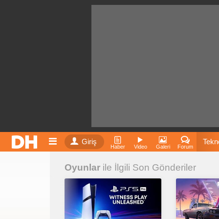
Giriş
Tekno
Haber
Video
Galeri
Forum
Oyunlar
ile İlgili Son Gönderiler
Film
Fiyatla
İnst