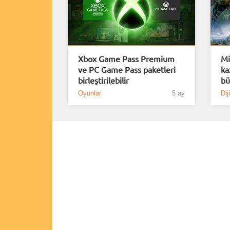
Xbox Game Pass Premium
Mi
ve PC Game Pass paketleri
ka
birleştirilebilir
bü
Oyunlar
5 ay
Dij