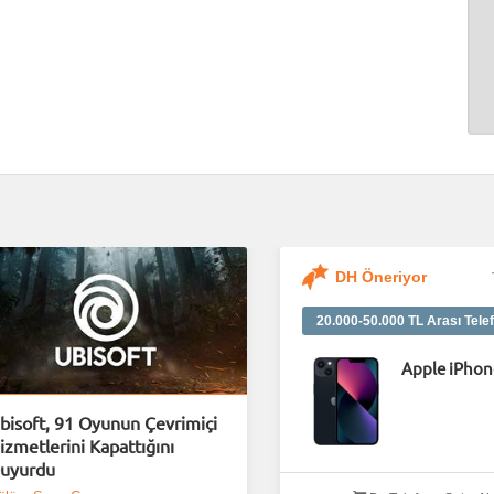
DH Öneriyor
20.000-50.000 TL Arası Telef
Apple iPhon
bisoft, 91 Oyunun Çevrimiçi
izmetlerini Kapattığını
uyurdu