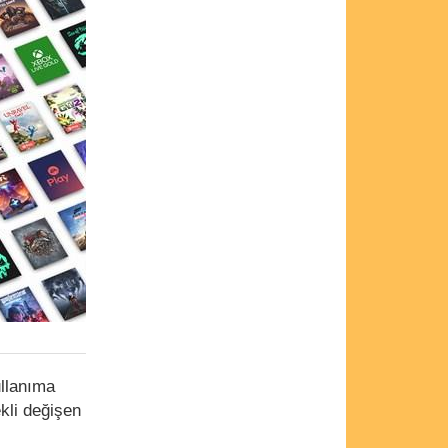
ullanıma
kli değişen