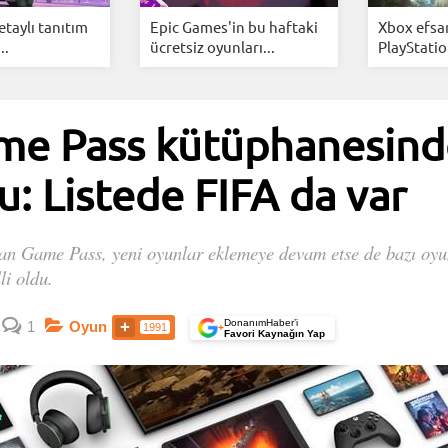
etaylı tanıtım
Epic Games'in bu haftaki
Xbox efsa
..
ücretsiz oyunları...
PlayStatio
me Pass kütüphanesind
u: Listede FIFA da var
olan Game Pass, yeni oyunlar eklemeye devam etse de bazı oy
li oldu.
DonanımHaber’i
1
Oyun
1991
+
Favori Kaynağın Yap