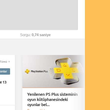
Sorgu:
0,74 saniye
Tümü
onlar
e 13
Yenilenen PS Plus sisteminin
A Plagu
oyun kütüphanesindeki
40 Daki
oyunlar bel...
Yayınl