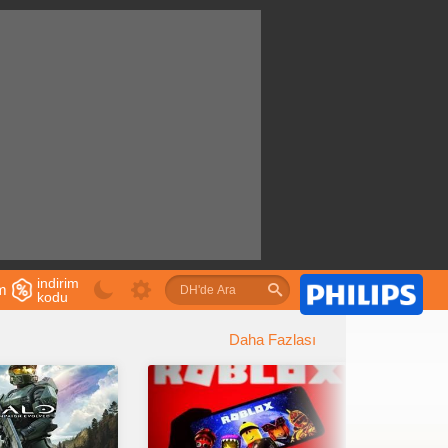
indirim
im
kodu
u
Daha Fazlası