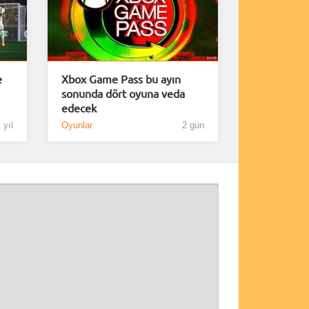
e
Xbox Game Pass bu ayın
sonunda dört oyuna veda
edecek
 yıl
Oyunlar
2 gün