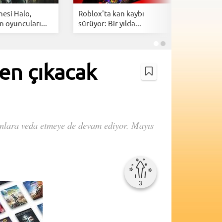
nesi Halo,
Roblox'ta kan kaybı
Electroni
n oyuncuları...
sürüyor: Bir yılda...
resmen sa
en çıkacak
unlara veda etmeye de devam ediyor. Mayıs
3