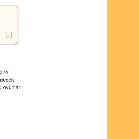
sine
edecek
k oyunlar: