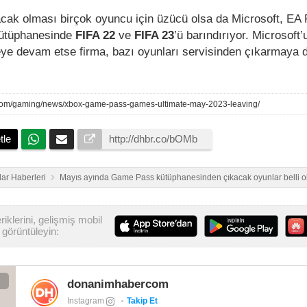
acak olması birçok oyuncu için üzücü olsa da Microsoft, EA 
ütüphanesinde
FIFA 22
ve
FIFA 23
’ü barındırıyor. Microsoft’
ye devam etse firma, bazı oyunları servisinden çıkarmaya
.com/gaming/news/xbox-game-pass-games-ultimate-may-2023-leaving/
tle
ar Haberleri
Mayıs ayında Game Pass kütüphanesinden çıkacak oyunlar belli o
iklerini, gelişmiş mobil
görüntüleyin:
donanimhabercom
Instagram
Takip Et