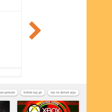
man gelecek
fortnite kaç gb
npc ne demek argo