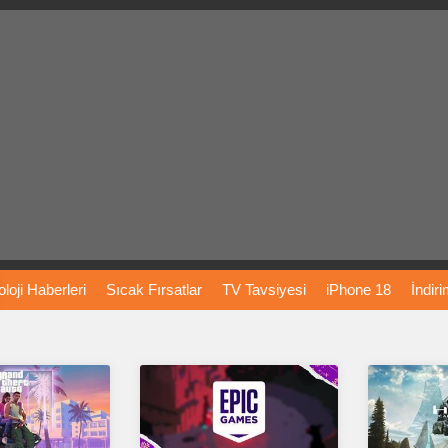
loji
Haberleri
Sıcak
Fırsatlar
TV
Tavsiyesi
iPhone
18
İndir
Önerileri
Türkiye
Araba
Fiyatları
Yapay
Zeka
Şarj
İstasyon
rı
Vizyondaki
Filmler
Bitcoin
Dizi
Önerileri
Telefon
Önerileri
agram
Dondurma
İnstagram
Çöktü
Mü