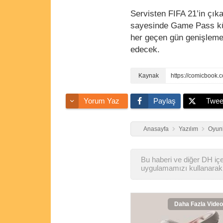
Servisten FIFA 21’in çık
sayesinde Game Pass k
her geçen gün genişleme
edecek.
https://comicbook
Yorum Yaz
Paylaş
Twee
Anasayfa
Yazılım
Oyunl
Bu haberi ve diğer DH içer
uygulamamızı kullanarak 
Daha Fazla Video