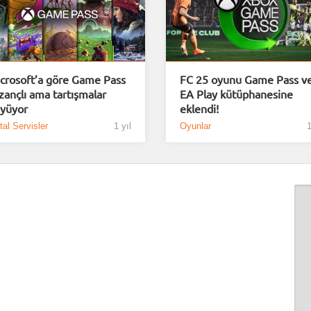
crosoft’a göre Game Pass
FC 25 oyunu Game Pass v
zançlı ama tartışmalar
EA Play kütüphanesine
yüyor
eklendi!
ital Servisler
1 yıl
Oyunlar
1