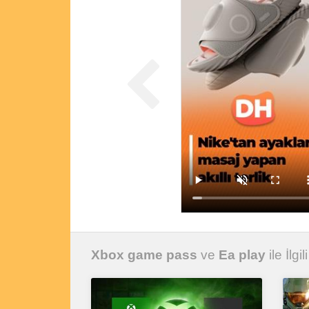
Xbox game pass
ve
Ea play
ile İlgi