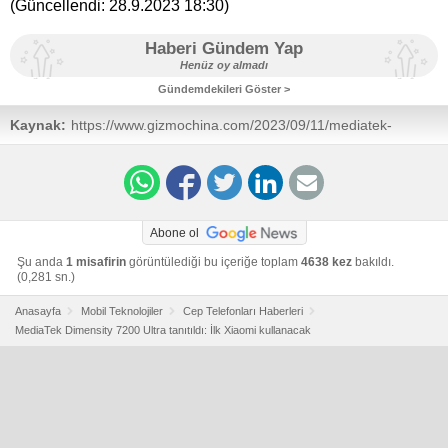
(Güncellendi:
28.9.2023 18:30
)
Haberi Gündem Yap
Henüz oy almadı
Gündemdekileri Göster >
Kaynak:
https://www.gizmochina.com/2023/09/11/mediatek-
dimensity-7200-ultra-octa-core-processor-based-on-
4nm-process-announced/
Abone ol
Şu anda
1 misafirin
görüntülediği bu içeriğe toplam
4638 kez
bakıldı.
(0,281 sn.)
Anasayfa
Mobil Teknolojiler
Cep Telefonları Haberleri
MediaTek Dimensity 7200 Ultra tanıtıldı: İlk Xiaomi kullanacak