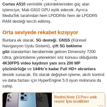
Cortex A510
verimlilik çekirdeklerinden güç alan
işlemciye, Mali-G610 GPU eşlik edecek. Ayrıca
MediaTek tarafından hem LPDDR4x hem de LPDDR5
RAM desteği tercih edilmiş.
Orta seviyede rekabet kızışıyor
Bunlara ek olarak,
5G desteği
,
GNSS
(Küresel
Navigasyon Uydu Sistemi),
çift
5G bekleme
gibi
standartları beraberinde getiren Dimensity 7200
Ultra, görüntüleme yetenekleri söz konusu olduğunda
4K30FPS video kaydının yanı sıra 200 MP
çözünürlüğe
ve
144Hz'e kadar Full HD+ ekranlara
destek sunacak. Ek olarak değişken işleme, akıllı kontrol
ve daha fazlası için HyperEngine 5.0 oyun motoruna da
sahip.
Redmi Note 13 Pro+ artık
resmi: İşte özellikleri