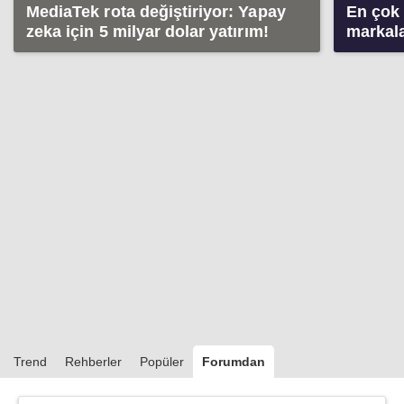
MediaTek rota değiştiriyor: Yapay
En çok 
zeka için 5 milyar dolar yatırım!
markala
sürüyo
Trend
Rehberler
Popüler
Forumdan