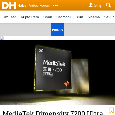
Giriş
Haber
Video
Forum
Hız Testi
Kripto Para
Oyun
Otomobil
Bilim
Sinema
Savu
MediaTek Dimensity 7200 Ultra