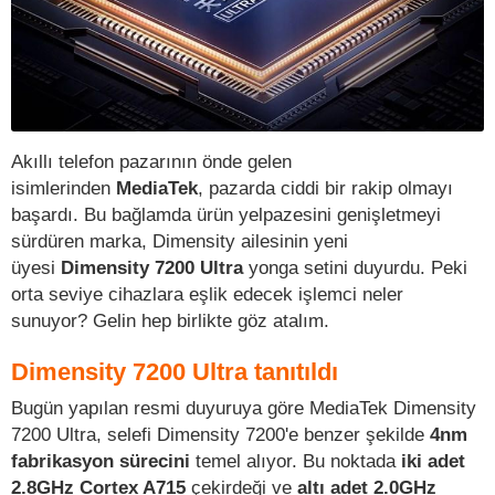
Akıllı telefon pazarının önde gelen
isimlerinden
MediaTek
, pazarda ciddi bir rakip olmayı
başardı. Bu bağlamda ürün yelpazesini genişletmeyi
sürdüren marka, Dimensity ailesinin yeni
üyesi
Dimensity 7200 Ultra
yonga setini duyurdu. Peki
orta seviye cihazlara eşlik edecek işlemci neler
sunuyor? Gelin hep birlikte göz atalım.
Dimensity 7200 Ultra tanıtıldı
Bugün yapılan resmi duyuruya göre MediaTek Dimensity
7200 Ultra, selefi Dimensity 7200'e benzer şekilde
4nm
fabrikasyon sürecini
temel alıyor. Bu noktada
iki adet
2.8GHz Cortex A715
çekirdeği ve
altı adet 2.0GHz