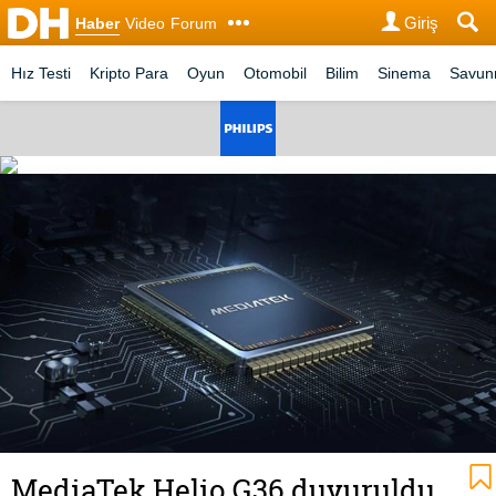
Giriş
Haber
Video
Forum
Hız Testi
Kripto Para
Oyun
Otomobil
Bilim
Sinema
Savu
MediaTek Helio G36 duyuruldu