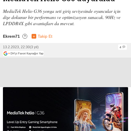
MediaTek Helio G36 yonga seti giriş seviyesinde oyuncular için
dişe dokunur bir performans ve optimizasyon sunacak. 90Hz ve
LPDDR4X gibi avantajları da mevcut.
Ekrem71
+
Takip Et
?
13.2.2023, 22:30
(3 yıl)
4
+
DH'yi Favori Kaynağın Yap