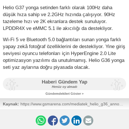
Helio G37 yonga setinden farklı olarak 100Hz daha
düşük hıza sahip ve 2.2GHz hızında çalışıyor. 90Hz
tazeleme hızı ve 2K ekranlara destek sunuluyor.
LPDDR4X ve eMMC 5.1 ile akıcılığı da destekliyor.
Wi-Fi 5 ve Bluetooth 5.0 bağlantıları sunan yonga farklı
yapay zekâ fotoğraf özelliklerini de destekliyor. Yine giriş
seviyesi oyuncu telefonları için HyperEngine 2.0 Lite
optimizasyon yazılımı da unutulmamış. Helio G36 yonga
seti yaz aylarına doğru piyasada olacak.
Haberi Gündem Yap
Henüz oy almadı
Gündemdekileri Göster >
Kaynak:
https://www.gsmarena.com/mediatek_helio_g36_announc
news-57531.php