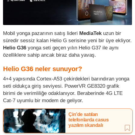
Mobil yonga pazarının satış lideri
MediaTek
uzun bir
süredir sessiz kalan Helio G serisine yeni bir üye ekliyor.
Helio G36
yonga seti geçen yılın Helio G37 ile aynı
özelliklere sahip ancak biraz daha yavaş.
Helio G36 neler sunuyor?
4+4 yapısında Cortex-A53 çekirdekleri barındıran yonga
seti oldukça giriş seviyesi. PowerVR GE8320 grafik
birimi de verimliliğe odaklanıyor. Beraberinde 4G LTE
Cat-7 uyumlu bir modem de geliyor.
Çin’de satılan
telefonlarda casus
yazılım skandalı