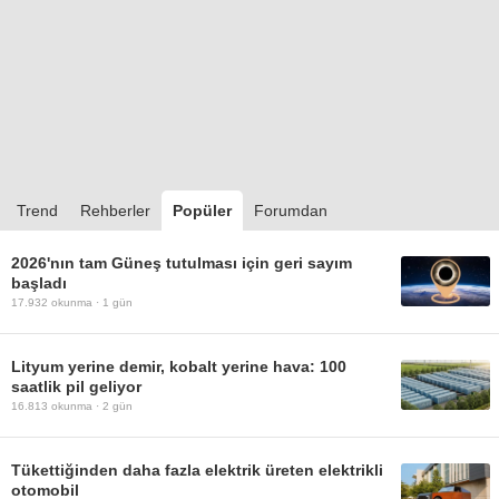
Trend
Rehberler
Popüler
Forumdan
2026'nın tam Güneş tutulması için geri sayım
başladı
17.932
okunma ·
1 gün
Lityum yerine demir, kobalt yerine hava: 100
saatlik pil geliyor
16.813
okunma ·
2 gün
Tükettiğinden daha fazla elektrik üreten elektrikli
otomobil