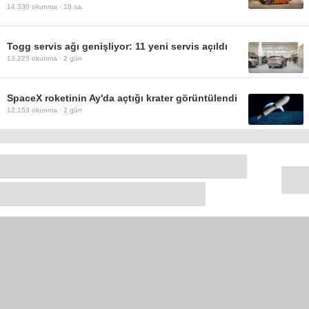
14.330
okunma ·
18 sa.
Togg servis ağı genişliyor: 11 yeni servis açıldı
13.225
okunma ·
2 gün
SpaceX roketinin Ay'da açtığı krater görüntülendi
12.153
okunma ·
2 gün