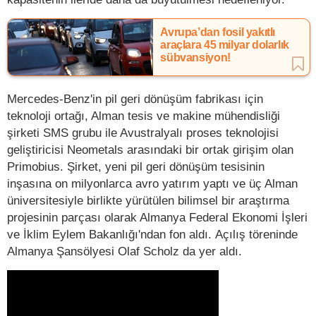
Avrupa’dan fosil yakıtlı
araçlara 45 milyar dolarlık
sübvansiyon!
Mercedes-Benz'in pil geri dönüşüm fabrikası için
teknoloji ortağı, Alman tesis ve makine mühendisliği
şirketi SMS grubu ile Avustralyalı proses teknolojisi
geliştiricisi Neometals arasındaki bir ortak girişim olan
Primobius. Şirket, yeni pil geri dönüşüm tesisinin
inşasına on milyonlarca avro yatırım yaptı ve üç Alman
üniversitesiyle birlikte yürütülen bilimsel bir araştırma
projesinin parçası olarak Almanya Federal Ekonomi İşleri
ve İklim Eylem Bakanlığı'ndan fon aldı. Açılış töreninde
Almanya Şansölyesi Olaf Scholz da yer aldı.