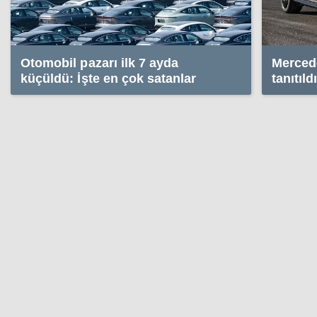
Otomobil pazarı ilk 7 ayda
Merced
küçüldü: İşte en çok satanlar
tanıtıld
güç!