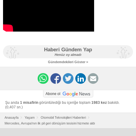
Haberi Gündem Yap
Henüz oy almadı
Gündemdekileri Göster >
Abone ol
Şu anda
1 misafirin
görüntülediği bu içeriğe toplam
1983 kez
bakıldı.
(0,407 sn.)
Anasayfa
Yaşam
Otomobil Teknolojileri Haberleri
Mercedes, Avrupa'nın ilk pil geri dönüşüm tesisini hizmete aldı