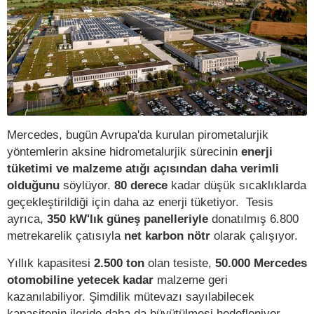
Mercedes, bugün Avrupa'da kurulan pirometalurjik
yöntemlerin aksine hidrometalurjik sürecinin
enerji
tüketimi ve malzeme atığı açısından daha verimli
olduğunu
söylüyor.
80 derece
kadar düşük sıcaklıklarda
geçekleştirildiği için daha az enerji tüketiyor. Tesis
ayrıca,
350 kW'lık güneş panelleriyle
donatılmış 6.800
metrekarelik çatısıyla
net karbon nötr
olarak çalışıyor.
Yıllık kapasitesi
2.500 ton
olan tesiste,
50.000 Mercedes
otomobiline yetecek kadar
malzeme geri
kazanılabiliyor. Şimdilik mütevazı sayılabilecek
kapasitenin ileride daha da büyütülmesi hedefleniyor.