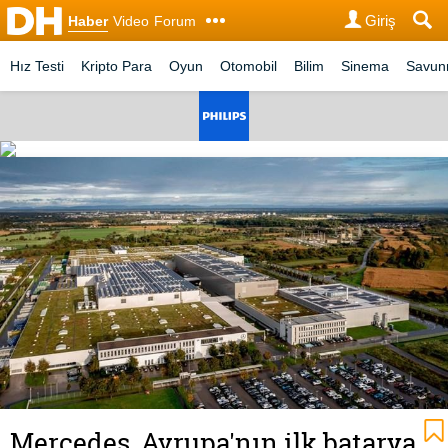
Giriş
Haber
Video
Forum
Hız Testi
Kripto Para
Oyun
Otomobil
Bilim
Sinema
Savu
Mercedes, Avrupa'nın ilk batarya