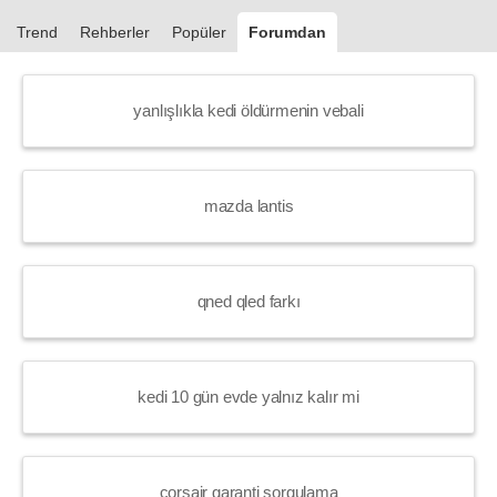
Trend
Rehberler
Popüler
Forumdan
yanlışlıkla kedi öldürmenin vebali
mazda lantis
qned qled farkı
kedi 10 gün evde yalnız kalır mi
corsair garanti sorgulama