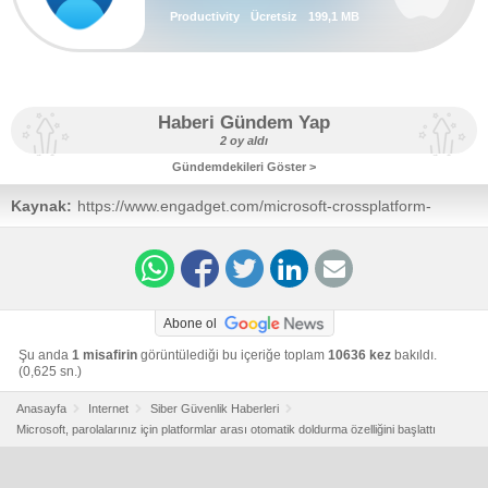
Productivity
Ücretsiz
199,1 MB
Haberi Gündem Yap
2 oy aldı
Gündemdekileri Göster >
Kaynak:
https://www.engadget.com/microsoft-crossplatform-
password-autofill-100424834.html
Abone ol
Şu anda
1 misafirin
görüntülediği bu içeriğe toplam
10636 kez
bakıldı.
(0,625 sn.)
Anasayfa
Internet
Siber Güvenlik Haberleri
Microsoft, parolalarınız için platformlar arası otomatik doldurma özelliğini başlattı