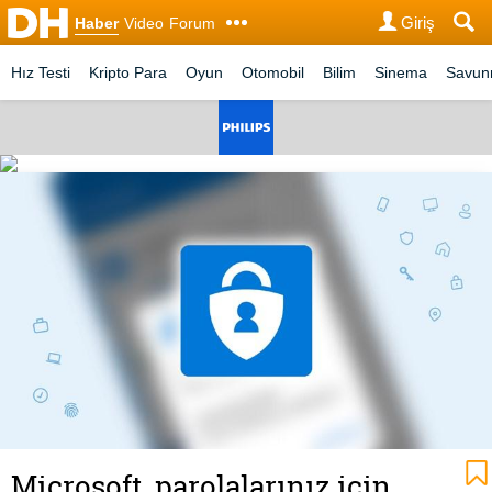
Giriş
Haber
Video
Forum
Hız Testi
Kripto Para
Oyun
Otomobil
Bilim
Sinema
Savu
Microsoft, parolalarınız için