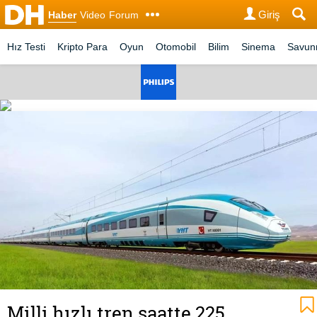
Giriş
Haber
Video
Forum
Hız Testi
Kripto Para
Oyun
Otomobil
Bilim
Sinema
Savu
Milli hızlı tren saatte 225