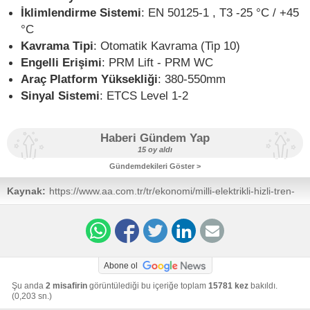
İklimlendirme Sistemi
: EN 50125-1 , T3 -25 °C / +45
°C
Kavrama Tipi
: Otomatik Kavrama (Tip 10)
Engelli Erişimi
: PRM Lift - PRM WC
Araç Platform Yüksekliği
: 380-550mm
Sinyal Sistemi
: ETCS Level 1-2
Haberi Gündem Yap
15 oy aldı
Gündemdekileri Göster >
Kaynak:
https://www.aa.com.tr/tr/ekonomi/milli-elektrikli-hizli-tren-
dinamik-fren-testlerinde-saatte-225-kilometre-hiza-
ulasti/3916692
Abone ol
Şu anda
2 misafirin
görüntülediği bu içeriğe toplam
15781 kez
bakıldı.
(0,203 sn.)