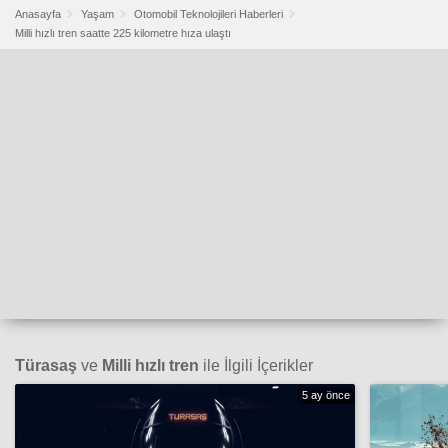
Anasayfa
Yaşam
Otomobil Teknolojileri Haberleri
Milli hızlı tren saatte 225 kilometre hıza ulaştı
Türasaş
ve
Milli hızlı tren
ile İlgili İçerikler
5 ay önce