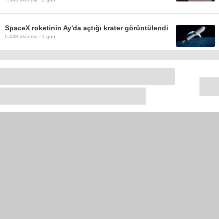
SpaceX roketinin Ay'da açtığı krater görüntülendi
6.438
okunma ·
1 gün