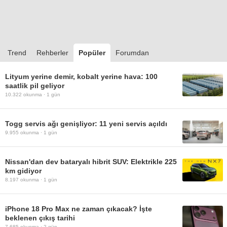
Trend
Rehberler
Popüler
Forumdan
Lityum yerine demir, kobalt yerine hava: 100
saatlik pil geliyor
10.322
okunma ·
1 gün
Togg servis ağı genişliyor: 11 yeni servis açıldı
9.955
okunma ·
1 gün
Nissan'dan dev bataryalı hibrit SUV: Elektrikle 225
km gidiyor
8.197
okunma ·
1 gün
iPhone 18 Pro Max ne zaman çıkacak? İşte
beklenen çıkış tarihi
7.685
okunma ·
2 gün