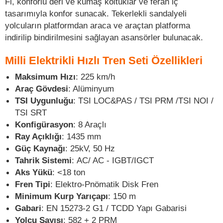
Fi, konforlu deri ve kumaş koltuklar ve ferah iç
tasarımıyla konfor sunacak. Tekerlekli sandalyeli
yolcuların platformdan araca ve araçtan platforma
indirilip bindirilmesini sağlayan asansörler bulunacak.
Milli Elektrikli Hızlı Tren Seti Özellikleri
Maksimum Hızı
: 225 km/h
Araç Gövdesi
: Alüminyum
TSI Uygunluğu
: TSI LOC&PAS / TSI PRM /TSI NOI /
TSI SRT
Konfigürasyon
: 8 Araçlı
Ray Açıklığı
: 1435 mm
Güç Kaynağı
: 25kV, 50 Hz
Tahrik Sistemi
: AC/ AC - IGBT/IGCT
Aks Yükü
: <18 ton
Fren Tipi
: Elektro-Pnömatik Disk Fren
Minimum Kurp Yarıçapı
: 150 m
Gabari
: EN 15273-2 G1 / TCDD Yapı Gabarisi
Yolcu Sayısı
: 582 + 2 PRM