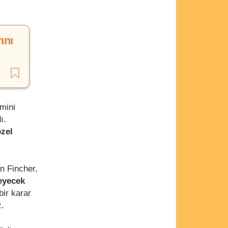
ını
lmini
ı.
özel
n Fincher,
eyecek
bir karar
z.