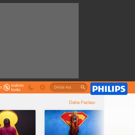
indirim
im
kodu
u
Daha Fazlası