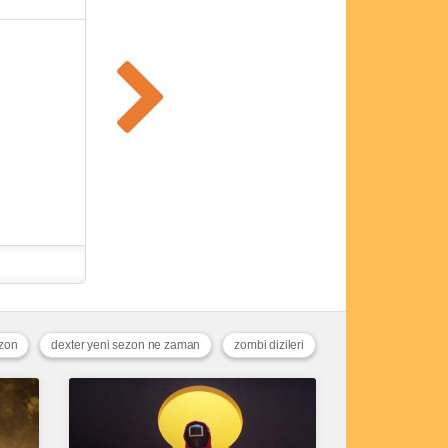
ezon
dexter yeni sezon ne zaman
zombi dizileri