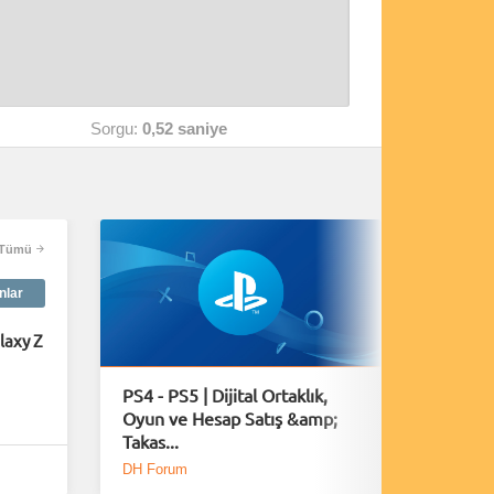
Sorgu:
0,52 saniye
Tümü
nlar
laxy Z
PS4 - PS5 | Dijital Ortaklık,
Rus tan
Oyun ve Hesap Satış &amp;
nedeniy
Takas...
çipleri k
DH Forum
Donanım