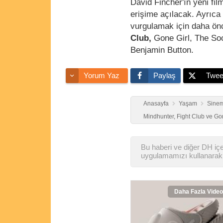
David Fincher'ın yeni fil
erişime açılacak. Ayrıca
vurgulamak için daha önc
Club,
Gone Girl, The So
Benjamin Button.
Yorum Yaz
Paylaş
Twee
Anasayfa
Yaşam
Sinem
Mindhunter, Fight Club ve Gone
Bu haberi ve diğer DH içer
uygulamamızı kullanarak 
Daha Fazla Video