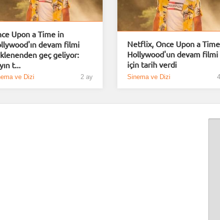
ce Upon a Time in
Netflix, Once Upon a Time
llywood'ın devam filmi
Hollywood'un devam filmi
klenenden geç geliyor:
için tarih verdi
ın t...
nema ve Dizi
2 ay
Sinema ve Dizi
4