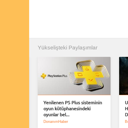
Yükselişteki Paylaşımlar
uiem için
Yenilenen PS Plus sisteminin
U
Demo
oyun kütüphanesindeki
H
oyunlar bel...
D
DonanımHaber
B