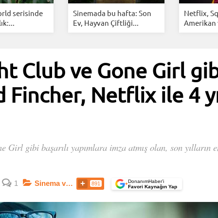
rld serisinde
Sinemada bu hafta: Son
Netflix, S
ık:...
Ev, Hayvan Çiftliği...
Amerikan 
t Club ve Gone Girl gib
Fincher, Netflix ile 4 y
 Girl gibi başarılı yapımlara imza atmış olan, son yılların 
DonanımHaber’i
1
Sinema ve Dizi
891
+
Favori Kaynağın Yap