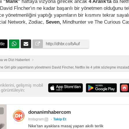
mi
"Mank"
haftaya vizyona girecek ancak
4 Aralık'ta
da Netfl
 David Fİncher'ın ne kadar başarılı bir yönetmen olduğunu te
e yönetmenliğini yaptığı yapımların bir kısmını tekrar saya
cial Network, Zodiac,
Seven,
Mindhunter ve The Curious Ca
tle
a ve Dizi Haberleri
 Girl gibi yapımların yönetmeni David Fincher, Netflix ile 4 yıllık sözleşme imzalad
iklerini, gelişmiş mobil
görüntüleyin:
donanimhabercom
Instagram
Takip Et
Nike'tan ayaklara masaj yapan akıllı terlik