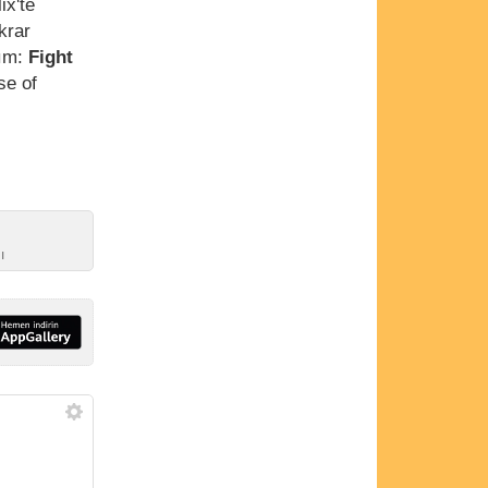
ix'te
krar
lım:
Fight
se of
ı