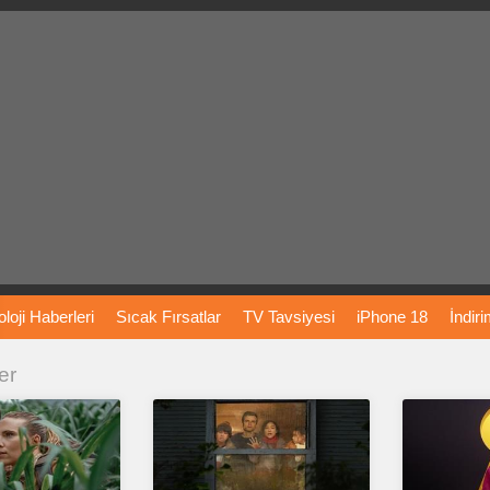
loji
Haberleri
Sıcak
Fırsatlar
TV
Tavsiyesi
iPhone
18
İndir
er
Önerileri
Türkiye
Araba
Fiyatları
Yapay
Zeka
Şarj
İstasyon
rı
Vizyondaki
Filmler
Bitcoin
Dizi
Önerileri
Telefon
Önerileri
agram
Dondurma
İnstagram
Çöktü
Mü