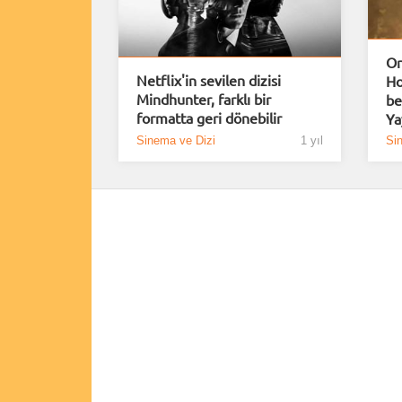
On
Netflix'in sevilen dizisi
Ho
Mindhunter, farklı bir
be
formatta geri dönebilir
Yay
Sinema ve Dizi
1 yıl
Si