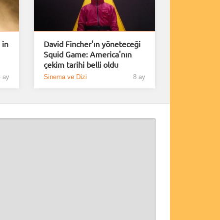
 in
David Fincher'ın yöneteceği
Squid Game: America'nın
çekim tarihi belli oldu
 ay
Sinema ve Dizi
8 ay