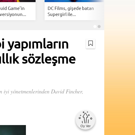
quid Game'in
DC Films, gişede batan
2026'nın 
versiyonun...
Supergirl ile...
dijital pl
i yapımların
ıllık sözleşme
en iyi yönetmenlerinden David Fincher,
Oy Ver