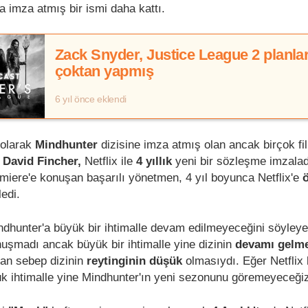
a imza atmış bir ismi daha kattı.
Zack Snyder, Justice League 2 planlar
çoktan yapmış
6 yıl önce eklendi
 olarak
Mindhunter
dizisine imza atmış olan ancak birçok fi
z
David Fincher,
Netflix ile
4 yıllık
yeni bir sözleşme imzalad
miere'e konuşan başarılı yönetmen, 4 yıl boyunca Netflix'e
edi.
ndhunter'a büyük bir ihtimalle devam edilmeyeceğini söyleye
uşmadı ancak büyük bir ihtimalle yine dizinin
devamı gelm
an sebep dizinin
reytinginin düşük
olmasıydı. Eğer Netflix 
k ihtimalle yine Mindhunter'ın yeni sezonunu göremeyeceği