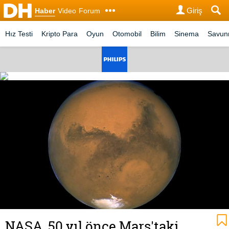
Giriş
Haber
Video
Forum
Hız Testi
Kripto Para
Oyun
Otomobil
Bilim
Sinema
Savu
NASA, 50 yıl önce Mars'taki