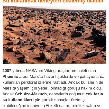
Su kullanmak deneyleri etkilemiş olabilir
2007
yılında NASA'nın Viking araçlarının halefi olan
Phoenix
aracı Mars'ta havai fişeklerde ve patlayıcılarda
kullanılan perklorat izlerine rastladı. Ancak bu izlerin de
Mars’ta yaşam için yeterli olmadığı görüşü hakim oldu.
Ancak
Schulze-Makuch
, deneylerin çoğunun
çok fazla
su kullandıkları için
çarpık sonuçlar üretmiş
olabileceğine inanıyor. (Etiketli salım, pirolitik salım ve