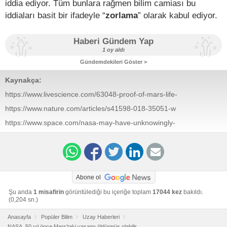
iddia ediyor. Tüm bunlara rağmen bilim camiası bu
iddiaları basit bir ifadeyle “
zorlama
” olarak kabul ediyor.
Haberi Gündem Yap
1 oy aldı
Gündemdekileri Göster >
Kaynakça:
https://www.livescience.com/63048-proof-of-mars-life-
accidentally-burned.html
https://www.nature.com/articles/s41598-018-35051-w
https://www.space.com/nasa-may-have-unknowingly-
found-and-killed-alien-life-on-mars-50-years-ago-
scientist-claims
Abone ol
Şu anda
1 misafirin
görüntülediği bu içeriğe toplam
17044 kez
bakıldı.
(0,204 sn.)
Anasayfa
Popüler Bilim
Uzay Haberleri
NASA, 50 yıl önce Mars'taki yaşamı öldürmüş olabilir