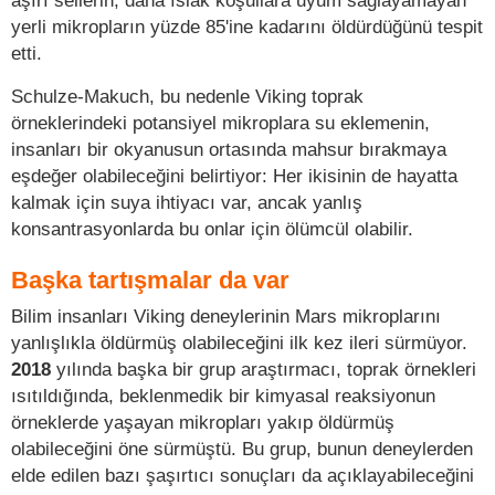
aşırı sellerin, daha ıslak koşullara uyum sağlayamayan
yerli mikropların yüzde 85'ine kadarını öldürdüğünü tespit
etti.
Schulze-Makuch, bu nedenle Viking toprak
örneklerindeki potansiyel mikroplara su eklemenin,
insanları bir okyanusun ortasında mahsur bırakmaya
eşdeğer olabileceğini belirtiyor: Her ikisinin de hayatta
kalmak için suya ihtiyacı var, ancak yanlış
konsantrasyonlarda bu onlar için ölümcül olabilir.
Başka tartışmalar da var
Bilim insanları Viking deneylerinin Mars mikroplarını
yanlışlıkla öldürmüş olabileceğini ilk kez ileri sürmüyor.
2018
yılında başka bir grup araştırmacı, toprak örnekleri
ısıtıldığında, beklenmedik bir kimyasal reaksiyonun
örneklerde yaşayan mikropları yakıp öldürmüş
olabileceğini öne sürmüştü. Bu grup, bunun deneylerden
elde edilen bazı şaşırtıcı sonuçları da açıklayabileceğini