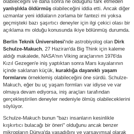
olabileceğini ve daha sonra ne olduğunu fark etmeden
yanlışlıkla öldürmüş
olabileceğini iddia etti. Ancak diğer
uzmanlar yeni iddiaların zorlama bir fantezi mi yoksa
geçmişteki bazı şaşırtıcı deneyler için ilgi çekici olası bir
açıklama mı olduğu konusunda ikiye bölünmüş durumda.
Berlin Teknik Üniversitesi'
nde astrobiyolog olan
Dirk
Schulze-Makuch
, 27 Haziran'da Big Think için kaleme
aldığı makalede, NASA'nın Viking araçlarının 1976'da
Kızıl Gezegen'e iniş yaptıktan sonra Mars kayalarının
içinde saklanan küçük,
kuraklığa dayanıklı yaşam
formlarını
örneklemiş olabileceğini öne sürdü. Schulze-
Makuch, eğer bu uç yaşam formları var idiyse ve var
olmaya devam ediyorsa, iniş araçları tarafından
gerçekleştirilen deneyler nedeniyle ölmüş olabileceklerini
söylüyor.
Schulze-Makuch bunun "bazı insanların kesinlikle
kışkırtıcı bulacağı bir öneri" olduğunu ancak benzer
mikropların Dünya'da yaşadığını ve varsayımsal olarak