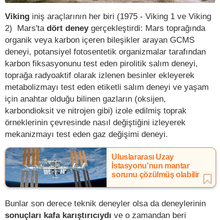
Viking
iniş araçlarının her biri (1975 - Viking 1 ve Viking
2) Mars'ta
dört deney
gerçekleştirdi: Mars toprağında
organik veya karbon içeren bileşikler arayan GCMS
deneyi, potansiyel fotosentetik organizmalar tarafından
karbon fiksasyonunu test eden pirolitik salım deneyi,
toprağa radyoaktif olarak izlenen besinler ekleyerek
metabolizmayı test eden etiketli salım deneyi ve yaşam
için anahtar olduğu bilinen gazların (oksijen,
karbondioksit ve nitrojen gibi) izole edilmiş toprak
örneklerinin çevresinde nasıl değiştiğini izleyerek
mekanizmayı test eden gaz değişimi deneyi.
Uluslararası Uzay
İstasyonu'nun mantar
sorunu çözülmüş olabilir
Bunlar son derece teknik deneyler olsa da deneylerinin
sonuçları kafa karıştırıcıydı
ve o zamandan beri