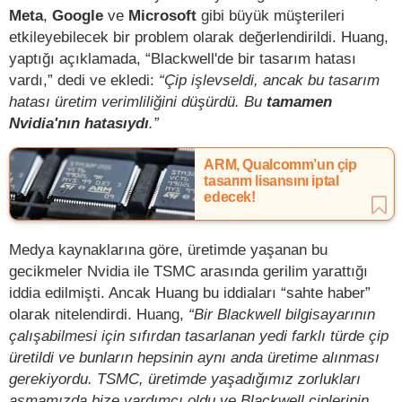
Meta
,
Google
ve
Microsoft
gibi büyük müşterileri
etkileyebilecek bir problem olarak değerlendirildi. Huang,
yaptığı açıklamada, “Blackwell'de bir tasarım hatası
vardı,” dedi ve ekledi:
“Çip işlevseldi, ancak bu tasarım
hatası üretim verimliliğini düşürdü. Bu
tamamen
Nvidia'nın hatasıydı
.”
ARM, Qualcomm’un çip
tasarım lisansını iptal
edecek!
Medya kaynaklarına göre, üretimde yaşanan bu
gecikmeler Nvidia ile TSMC arasında gerilim yarattığı
iddia edilmişti. Ancak Huang bu iddiaları “sahte haber”
olarak nitelendirdi. Huang,
“Bir Blackwell bilgisayarının
çalışabilmesi için sıfırdan tasarlanan yedi farklı türde çip
üretildi ve bunların hepsinin aynı anda üretime alınması
gerekiyordu. TSMC, üretimde yaşadığımız zorlukları
aşmamızda bize yardımcı oldu ve Blackwell çiplerinin