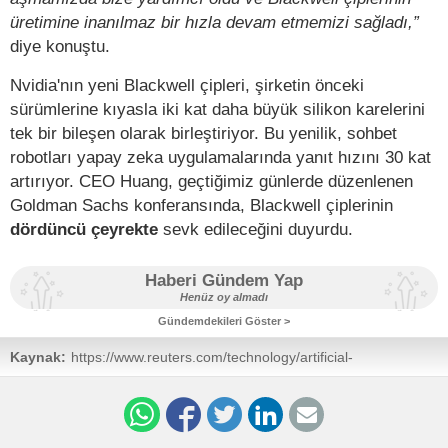
üretimine inanılmaz bir hızla devam etmemizi sağladı,”
diye konuştu.
Nvidia'nın yeni Blackwell çipleri, şirketin önceki
sürümlerine kıyasla iki kat daha büyük silikon karelerini
tek bir bileşen olarak birleştiriyor. Bu yenilik, sohbet
robotları yapay zeka uygulamalarında yanıt hızını 30 kat
artırıyor. CEO Huang, geçtiğimiz günlerde düzenlenen
Goldman Sachs konferansında, Blackwell çiplerinin
dördüncü çeyrekte
sevk edileceğini duyurdu.
Haberi Gündem Yap
Henüz oy almadı
Gündemdekileri Göster >
Kaynak:
https://www.reuters.com/technology/artificial-
intelligence/nvidias-design-flaw-with-blackwell-ai-chips-
now-fixed-ceo-says-2024-10-23/