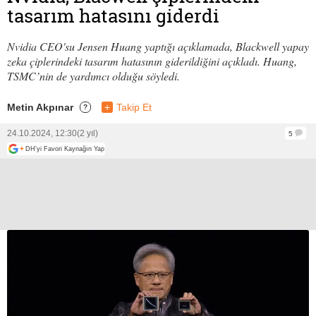
tasarım hatasını giderdi
Nvidia CEO'su Jensen Huang yaptığı açıklamada, Blackwell yapay
zeka çiplerindeki tasarım hatasının giderildiğini açıkladı. Huang,
TSMC’nin de yardımcı olduğu söyledi.
Metin Akpınar
+
Takip Et
?
24.10.2024, 12:30
(2 yıl)
5
+
DH'yi Favori Kaynağın Yap