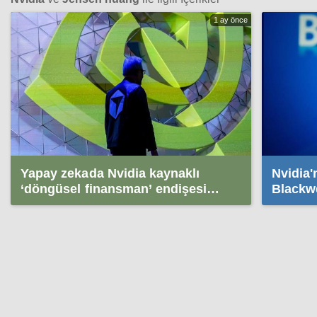
1 ay önce
Yapay zekada Nvidia kaynaklı
Nvidia'
‘döngüsel finansman’ endişesi
Blackwe
büyüyor