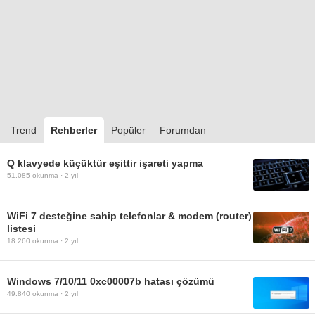
Trend
Rehberler
Popüler
Forumdan
Q klavyede küçüktür eşittir işareti yapma
51.085
okunma ·
2 yıl
WiFi 7 desteğine sahip telefonlar & modem (router)
listesi
18.260
okunma ·
2 yıl
Windows 7/10/11 0xc00007b hatası çözümü
49.840
okunma ·
2 yıl