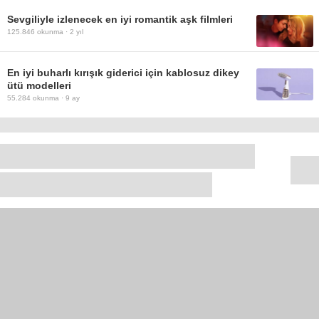
Sevgiliyle izlenecek en iyi romantik aşk filmleri
125.846
okunma ·
2 yıl
En iyi buharlı kırışık giderici için kablosuz dikey
ütü modelleri
55.284
okunma ·
9 ay