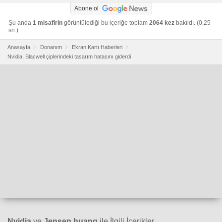
Abone ol
Şu anda
1 misafirin
görüntülediği bu içeriğe toplam
2064 kez
bakıldı. (0,25
sn.)
Anasayfa
Donanım
Ekran Kartı Haberleri
Nvidia, Blacwell çiplerindeki tasarım hatasını giderdi
Nvidia
ve
Jensen huang
ile İlgili İçerikler