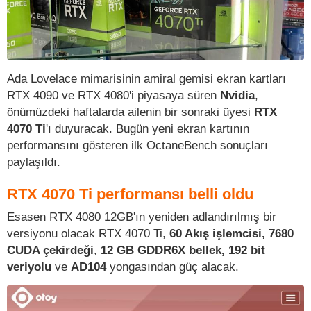
Ada Lovelace mimarisinin amiral gemisi ekran kartları
RTX 4090 ve RTX 4080'i piyasaya süren
Nvidia
,
önümüzdeki haftalarda ailenin bir sonraki üyesi
RTX
4070 Ti
'ı duyuracak. Bugün yeni ekran kartının
performansını gösteren ilk OctaneBench sonuçları
paylaşıldı.
RTX 4070 Ti performansı belli oldu
Esasen RTX 4080 12GB'ın yeniden adlandırılmış bir
versiyonu olacak RTX 4070 Ti,
60 Akış işlemcisi,
7680
CUDA çekirdeği
,
12 GB GDDR6X bellek, 192 bit
veriyolu
ve
AD104
yongasından güç alacak.