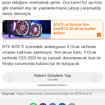
puan olduğunu unutmamak gerek. Zira kartın hız aşırtma
gibi standart dışı bir yapılandırmayla çalışıp çalışmadığı
henüz bilinmiyor.
ASUS ve Noctua'dan
özel RTX 40 ekran kartları
geliyor
RTX 4070 Ti üzerindeki ambargonun 4 Ocak tarihinde
ortadan kalkması bekleniyor. Yeni ekran kartı, 5 Ocak
tarihinde CES 2023 ile eş zamanlı düzenlenecek özel bir
Nvidia sunumunda kullanıcılar ile buluşacak.
Haberi Gündem Yap
1 oy aldı
Gündemdekileri Göster >
Kaynak:
https://videocardz.com/newz/nvidia-rtx-4070-ti-is-5-
faster-than-rtx-3090-ti-in-leaked-octanebench-test