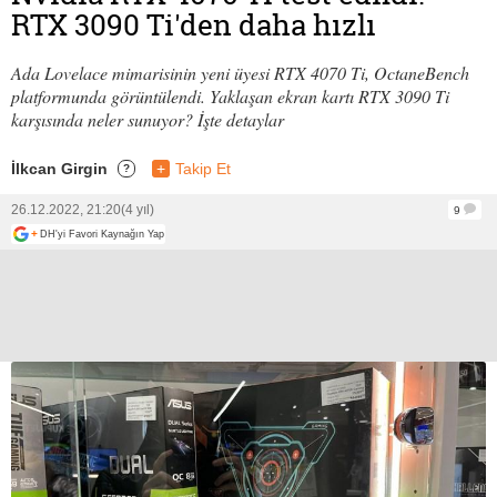
RTX 3090 Ti'den daha hızlı
Ada Lovelace mimarisinin yeni üyesi RTX 4070 Ti, OctaneBench
platformunda görüntülendi. Yaklaşan ekran kartı RTX 3090 Ti
karşısında neler sunuyor? İşte detaylar
İlkcan Girgin
+
Takip Et
?
26.12.2022, 21:20
(4 yıl)
9
+
DH'yi Favori Kaynağın Yap