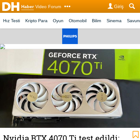
Giriş
Haber
Video
Forum
Hız Testi
Kripto Para
Oyun
Otomobil
Bilim
Sinema
Savu
Nvidia RTX 4070 Ti test edildi: