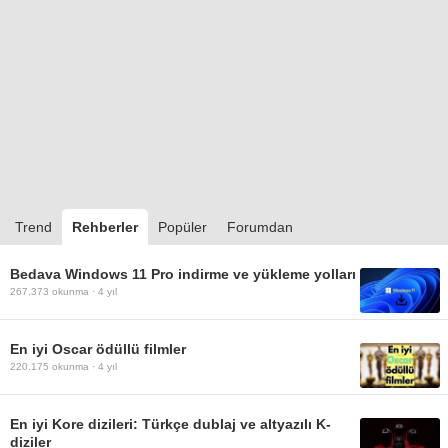
Trend
Rehberler
Popüler
Forumdan
Bedava Windows 11 Pro indirme ve yükleme yolları
267.373
okunma ·
4 yıl
En iyi Oscar ödüllü filmler
220.175
okunma ·
4 yıl
En iyi Kore dizileri: Türkçe dublaj ve altyazılı K-
diziler