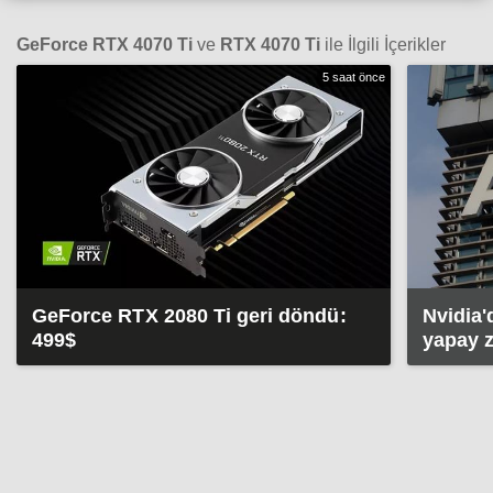
GeForce RTX 4070 Ti
ve
RTX 4070 Ti
ile İlgili İçerikler
5 saat önce
GeForce RTX 2080 Ti geri döndü:
Nvidia'
499$
yapay z
taşıyor