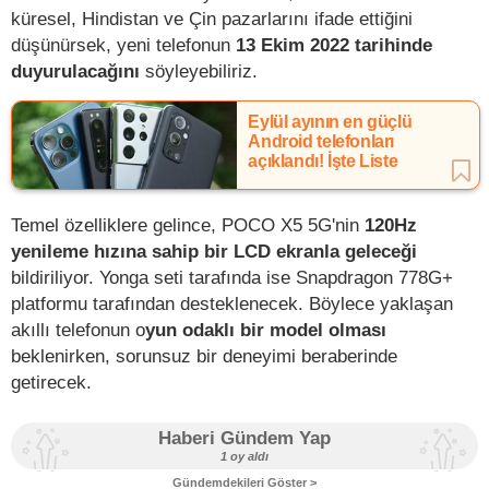
küresel, Hindistan ve Çin pazarlarını ifade ettiğini
düşünürsek, yeni telefonun
13 Ekim 2022 tarihinde
duyurulacağını
söyleyebiliriz.
Eylül ayının en güçlü
Android telefonları
açıklandı! İşte Liste
Temel özelliklere gelince, POCO X5 5G'nin
120Hz
yenileme hızına sahip bir LCD ekranla geleceği
bildiriliyor. Yonga seti tarafında ise Snapdragon 778G+
platformu tarafından desteklenecek. Böylece yaklaşan
akıllı telefonun o
yun odaklı bir model olması
beklenirken, sorunsuz bir deneyimi beraberinde
getirecek.
Haberi Gündem Yap
1 oy aldı
Gündemdekileri Göster >