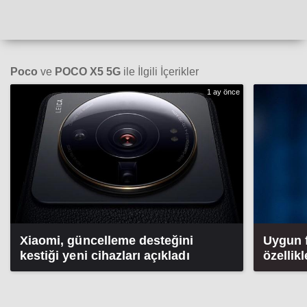
Poco
ve
POCO X5 5G
ile İlgili İçerikler
1 ay önce
Xiaomi, güncelleme desteğini
Uygun f
kestiği yeni cihazları açıkladı
özellik
şarj ale