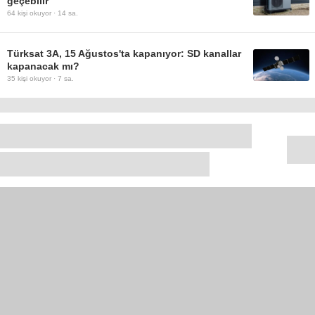
geçebilir
64
kişi okuyor ·
14 sa.
Türksat 3A, 15 Ağustos'ta kapanıyor: SD kanallar
kapanacak mı?
35
kişi okuyor ·
7 sa.