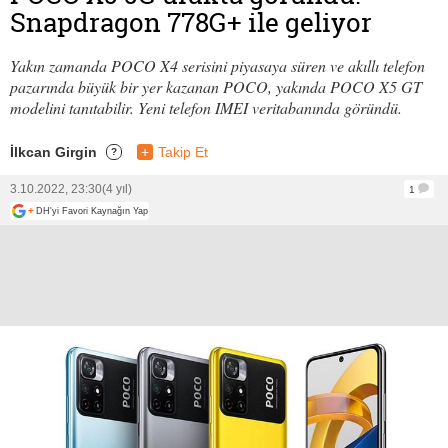
Snapdragon 778G+ ile geliyor
Yakın zamanda POCO X4 serisini piyasaya süren ve akıllı telefon
pazarında büyük bir yer kazanan POCO, yakında POCO X5 GT
modelini tanıtabilir. Yeni telefon IMEI veritabanında göründü.
İlkcan Girgin
+
Takip Et
?
3.10.2022, 23:30
(4 yıl)
1
+
DH'yi Favori Kaynağın Yap