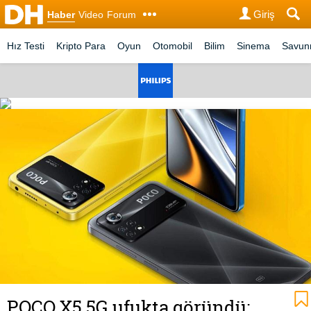
Giriş
Haber
Video
Forum
Hız Testi
Kripto Para
Oyun
Otomobil
Bilim
Sinema
Savu
POCO X5 5G ufukta göründü: