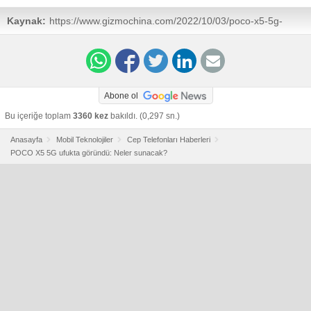
Kaynak:
https://www.gizmochina.com/2022/10/03/poco-x5-5g-
spotted-on-imei-database-key-specs-launch-timeline-
tipped/
Abone ol
Bu içeriğe toplam
3360 kez
bakıldı. (0,297 sn.)
Anasayfa
Mobil Teknolojiler
Cep Telefonları Haberleri
POCO X5 5G ufukta göründü: Neler sunacak?