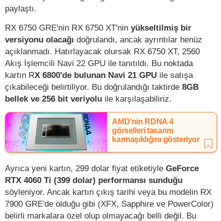
paylaştı.
RX 6750 GRE'nin RX 6750 XT'nin
yükseltilmiş bir
versiyonu olacağı
doğrulandı, ancak ayrıntılar henüz
açıklanmadı. Hatırlayacak olursak RX 6750 XT, 2560
Akış İşlemcili Navi 22 GPU ile tanıtıldı. Bu noktada
kartın R
X 6800'de bulunan Navi 21 GPU
ile satışa
çıkabileceği belirtiliyor. Bu doğrulandığı taktirde
8GB
bellek ve 256 bit veriyolu
ile karşılaşabiliriz.
AMD’nin RDNA 4
görselleri tasarım
karmaşıklığını gösteriyor
Ayrıca yeni kartın, 299 dolar fiyat etiketiyle
GeForce
RTX 4060 Ti (399 dolar) performansı sunduğu
söyleniyor. Ancak kartın çıkış tarihi veya bu modelin RX
7900 GRE'de olduğu gibi (XFX, Sapphire ve PowerColor)
belirli markalara özel olup olmayacağı belli değil. Bu