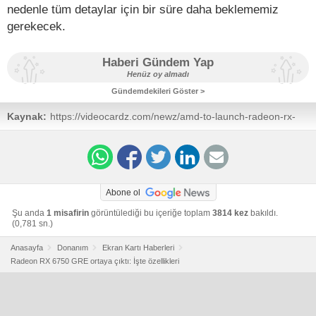
nedenle tüm detaylar için bir süre daha beklememiz
gerekecek.
Haberi Gündem Yap
Henüz oy almadı
Gündemdekileri Göster >
Kaynak:
https://videocardz.com/newz/amd-to-launch-radeon-rx-
6750-gre-graphics-card-in-china-rtx-4060-price-with-rtx-
4060-ti-performance
Abone ol
Şu anda
1 misafirin
görüntülediği bu içeriğe toplam
3814 kez
bakıldı.
(0,781 sn.)
Anasayfa
Donanım
Ekran Kartı Haberleri
Radeon RX 6750 GRE ortaya çıktı: İşte özellikleri