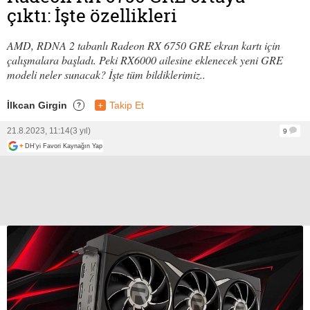
çıktı: İşte özellikleri
AMD, RDNA 2 tabanlı Radeon RX 6750 GRE ekran kartı için
çalışmalara başladı. Peki RX6000 ailesine eklenecek yeni GRE
modeli neler sunacak? İşte tüm bildiklerimiz..
İlkcan Girgin
+
Takip Et
?
21.8.2023, 11:14
(3 yıl)
9
+
DH'yi Favori Kaynağın Yap