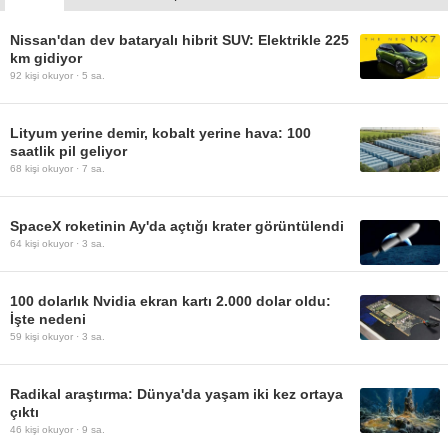
Nissan'dan dev bataryalı hibrit SUV: Elektrikle 225
km gidiyor
92
kişi okuyor ·
5 sa.
Lityum yerine demir, kobalt yerine hava: 100
saatlik pil geliyor
68
kişi okuyor ·
7 sa.
SpaceX roketinin Ay'da açtığı krater görüntülendi
64
kişi okuyor ·
3 sa.
100 dolarlık Nvidia ekran kartı 2.000 dolar oldu:
İşte nedeni
59
kişi okuyor ·
3 sa.
Radikal araştırma: Dünya'da yaşam iki kez ortaya
çıktı
46
kişi okuyor ·
9 sa.