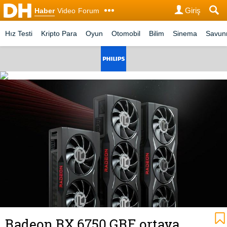
Giriş
Haber
Video
Forum
Hız Testi
Kripto Para
Oyun
Otomobil
Bilim
Sinema
Savu
Radeon RX 6750 GRE ortaya