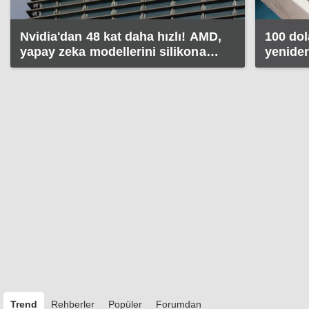
Nvidia'dan 48 kat daha hızlı! AMD,
100 dol
yapay zeka modellerini silikona
yenide
taşıyor
fiyatı 2
Trend
Rehberler
Popüler
Forumdan