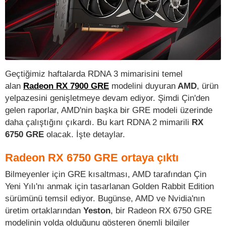
Geçtiğimiz haftalarda RDNA 3 mimarisini temel
alan
Radeon RX 7900 GRE
modelini duyuran
AMD
, ürün
yelpazesini genişletmeye devam ediyor. Şimdi Çin'den
gelen raporlar, AMD'nin başka bir GRE modeli üzerinde
daha çalıştığını çıkardı. Bu kart RDNA 2 mimarili
RX
6750 GRE
olacak. İşte detaylar.
Radeon RX 6750 GRE ortaya çıktı
Bilmeyenler için GRE kısaltması, AMD tarafından Çin
Yeni Yılı'nı anmak için tasarlanan Golden Rabbit Edition
sürümünü temsil ediyor. Bugünse, AMD ve Nvidia'nın
üretim ortaklarından
Yeston
, bir Radeon RX 6750 GRE
modelinin yolda olduğunu gösteren önemli bilgiler