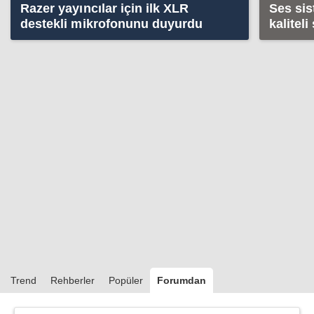
Razer yayıncılar için ilk XLR
Ses sis
destekli mikrofonunu duyurdu
kaliteli
Trend
Rehberler
Popüler
Forumdan