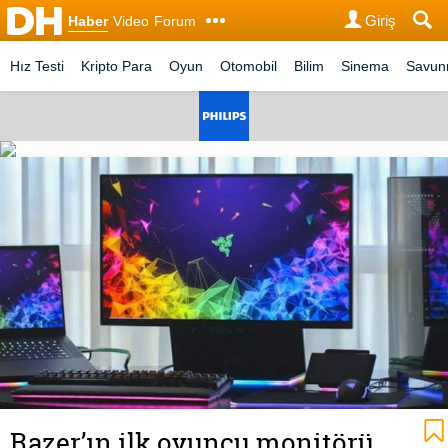
Giriş
Haber
Video
Forum
Hız Testi
Kripto Para
Oyun
Otomobil
Bilim
Sinema
Savu
Razer’ın ilk oyuncu monitörü