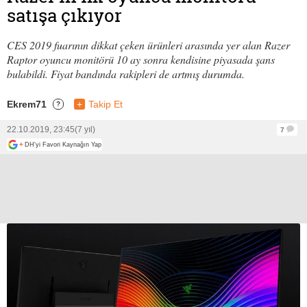
satışa çıkıyor
CES 2019 fuarının dikkat çeken ürünleri arasında yer alan Razer
Raptor oyuncu monitörü 10 ay sonra kendisine piyasada şans
bulabildi. Fiyat bandında rakipleri de artmış durumda.
Ekrem71
+
Takip Et
?
22.10.2019, 23:45
(7 yıl)
7
+
DH'yi Favori Kaynağın Yap