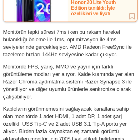
Honor 20 Lite Youth
Edition tanıtıldı: İşte
özellikleri ve fiyatı
Monitörün tepki süresi 7ms iken bu rakam hareket
bulanıklığı önleme ile 1ms, optimizasyon ile 4ms
seviyelerinde gerçekleşiyor. AMD Radeon FreeSync ile
tazeleme hızları 144Hz seviyesine kadar çıkıyor.
Monitörde FPS, yarış, MMO ve yayın için farklı
görüntüleme modları yer alıyor. Kaide kısmında yer alan
Razer Chroma aydınlatma sistemi Razer Synapse 3 ile
yönetiliyor ve diğer uyumlu ürünlerle senkronize olarak
çalışabiliyor.
Kabloların görünmemesini sağlayacak kanallara sahip
olan monitörde 1 adet HDMI, 1 adet DP, 1 adet şarj
özellikli USB Tip-C ve 2 adet USB 3.1 Tip-A portu yer
alıyor. Birden fazla kaynaktan eş zamanlı görüntü
aktarabilen monitör için 700$ fiyat etiketi belirlenmiş.