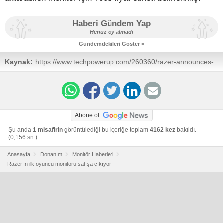
Haberi Gündem Yap
Henüz oy almadı
Gündemdekileri Göster >
Kaynak:
https://www.techpowerup.com/260360/razer-announces-
raptor-monitor-27-ips-2560-x-1440-144-hz-hdr-400-amd-
freesync
Abone ol
Şu anda
1 misafirin
görüntülediği bu içeriğe toplam
4162 kez
bakıldı.
(0,156 sn.)
Anasayfa
Donanım
Monitör Haberleri
Razer’ın ilk oyuncu monitörü satışa çıkıyor