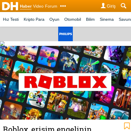
Giriş
Haber
Video
Forum
Hız Testi
Kripto Para
Oyun
Otomobil
Bilim
Sinema
Savu
Roblox, erişim engelinin