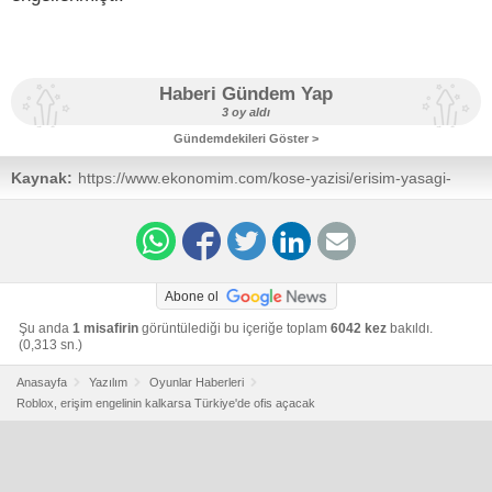
Haberi Gündem Yap
3 oy aldı
Gündemdekileri Göster >
Kaynak:
https://www.ekonomim.com/kose-yazisi/erisim-yasagi-
robloxu-ofis-acip-turkiyeye-yerlesmeye-cekti/775146
Abone ol
Şu anda
1 misafirin
görüntülediği bu içeriğe toplam
6042 kez
bakıldı.
(0,313 sn.)
Anasayfa
Yazılım
Oyunlar Haberleri
Roblox, erişim engelinin kalkarsa Türkiye'de ofis açacak