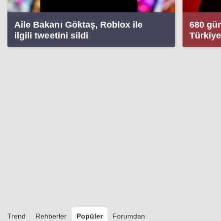
Aile Bakanı Göktaş, Roblox ile
680 gün
ilgili tweetini sildi
Türkiye
Trend
Rehberler
Popüler
Forumdan