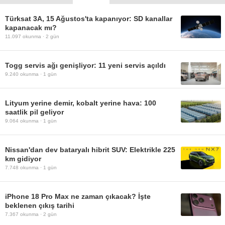
Türksat 3A, 15 Ağustos'ta kapanıyor: SD kanallar
kapanacak mı?
11.097
okunma ·
2 gün
Togg servis ağı genişliyor: 11 yeni servis açıldı
9.240
okunma ·
1 gün
Lityum yerine demir, kobalt yerine hava: 100
saatlik pil geliyor
9.064
okunma ·
1 gün
Nissan'dan dev bataryalı hibrit SUV: Elektrikle 225
km gidiyor
7.748
okunma ·
1 gün
iPhone 18 Pro Max ne zaman çıkacak? İşte
beklenen çıkış tarihi
7.367
okunma ·
2 gün