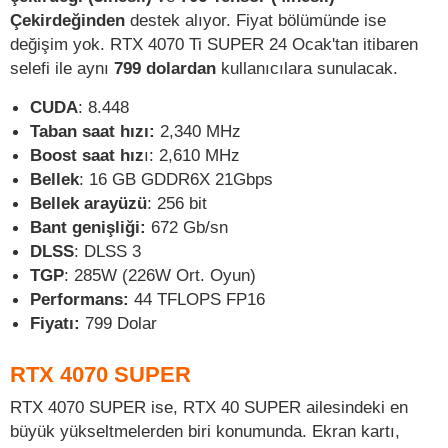
Çekirdeğinden
destek alıyor. Fiyat bölümünde ise
değişim yok. RTX 4070 Ti SUPER 24 Ocak'tan itibaren
selefi ile aynı
799 dolardan
kullanıcılara sunulacak.
CUDA
: 8.448
Taban saat hızı:
2,340 MHz
Boost saat hız
ı: 2,610 MHz
Bellek
: 16 GB GDDR6X 21Gbps
Bellek arayüzü
: 256 bit
Bant genişliği:
672 Gb/sn
DLSS
: DLSS 3
TGP
: 285W (226W Ort. Oyun)
Performans:
44 TFLOPS FP16
Fiyatı:
799 Dolar
RTX 4070 SUPER
RTX 4070 SUPER ise, RTX 40 SUPER ailesindeki en
büyük yükseltmelerden biri konumunda. Ekran kartı,