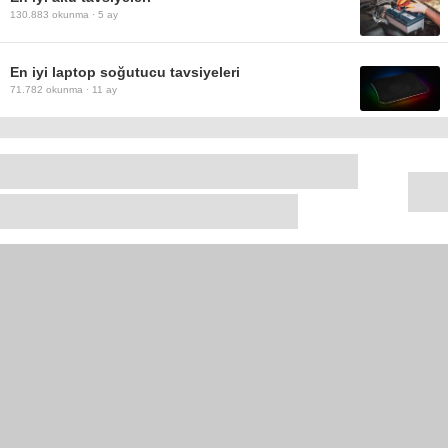
130.883
okunma ·
5 ay
En iyi laptop soğutucu tavsiyeleri
71.782
okunma ·
11 ay