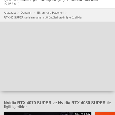
Şu anda
1 misafirin
görüntülediği bu içeriğe toplam
2578 kez
bakıldı.
(0,953 sn.)
Anasayfa
Donanım
Ekran Kartı Haberleri
RTX 40 SUPER serisinin tanıtım görüntüleri sızdı! İşte özellikler
Nvidia RTX 4070 SUPER
ve
Nvidia RTX 4080 SUPER
ile
İlgili İçerikler
Dün (13:34)