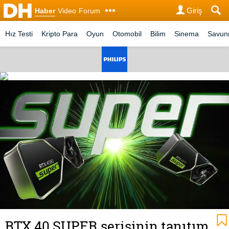
Giriş
Haber
Video
Forum
Hız Testi
Kripto Para
Oyun
Otomobil
Bilim
Sinema
Savu
RTX 40 SUPER serisinin tanıtım