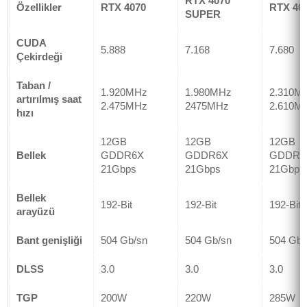
RTX 4070
Özellikler
RTX 4070
RTX 407
SUPER
CUDA
5.888
7.168
7.680
Çekirdeği
Taban /
1.920MHz
1.980MHz
2.310M
artırılmış saat
2.475MHz
2475MHz
2.610M
hızı
12GB
12GB
12GB
Bellek
GDDR6X
GDDR6X
GDDR6
21Gbps
21Gbps
21Gbps
Bellek
192-Bit
192-Bit
192-Bit
arayüzü
Bant genişliği
504 Gb/sn
504 Gb/sn
504 Gb/
DLSS
3.0
3.0
3.0
TGP
200W
220W
285W