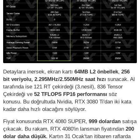
Detaylara inersek, ekran kartı
64MB L2 önbellek
,
256
bit veriyolu,
2.295MHz/2.550MHz saat hızı
sunacak. AI
tarafında ise 121 RT çekirdeği (3.nesil), 836 Tensor
Çekirdeği ve
52 TFLOPS FP16 performansı
söz
konusu. Bu doğrultuda Nvidia, RTX 3080 Ti'dan iki kata
kadar daha hızlı olacağını söylüyor.
Fiyat konusunda RTX 4080 SUPER,
999 dolardan
satışa
çıkacak. Bu rakam, RTX 4080'in lansman fiyatından
200
dolar daha düşük.
Kartın 31 Ocak'tan itibaren raflarda