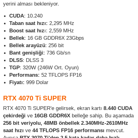
yerini alması bekleniyor.
CUDA
: 10.240
Taban saat hızı:
2,295 MHz
Boost saat hız
ı: 2,559 MHz
Bellek
: 16 GB GDDR6X 23Gbps
Bellek arayüzü
: 256 bit
Bant genişliği:
736 Gb/sn
DLSS
: DLSS 3
TGP
: 320W (246W Ort. Oyun)
Performans:
52 TFLOPS FP16
Fiyatı:
999 Dolar
RTX 4070 Ti SUPER
RTX 4070 Ti SUPER'e gelirsek, ekran kartı
8.440 CUDA
çekirdeği
ve
16GB GDDR6X
belleğe sahip. Bu aşamada
256 bit veriyolu, 48MB önbellek 2.340MHz-2610MHz
saat hızı
ve
44 TFLOPS FP16 performansı
mevcut.
Ayrıca
RTX 3070 Ti'den 2,5 kata kadar daha hızlı