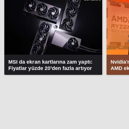
MSI da ekran kartlarına zam yaptı:
Nvidia'
Fiyatlar yüzde 20’den fazla artıyor
AMD ekr