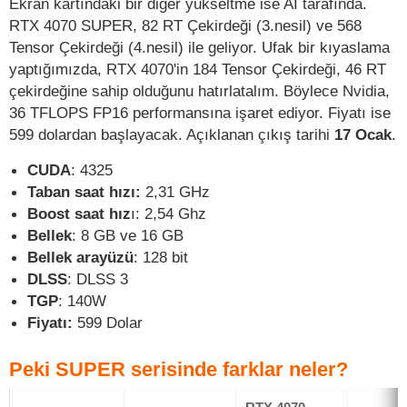
Ekran kartındaki bir diğer yükseltme ise AI tarafında.
RTX 4070 SUPER, 82 RT Çekirdeği (3.nesil) ve 568
Tensor Çekirdeği (4.nesil) ile geliyor. Ufak bir kıyaslama
yaptığımızda, RTX 4070'in 184 Tensor Çekirdeği, 46 RT
çekirdeğine sahip olduğunu hatırlatalım. Böylece Nvidia,
36 TFLOPS FP16 performansına işaret ediyor. Fiyatı ise
599 dolardan başlayacak. Açıklanan çıkış tarihi
17 Ocak
.
CUDA
: 4325
Taban saat hızı:
2,31 GHz
Boost saat hız
ı: 2,54 Ghz
Bellek
: 8 GB ve 16 GB
Bellek arayüzü
: 128 bit
DLSS
: DLSS 3
TGP
: 140W
Fiyatı:
599 Dolar
Peki SUPER serisinde farklar neler?