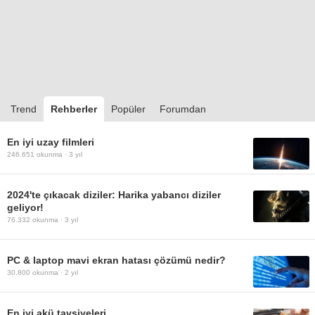
Trend
Rehberler
Popüler
Forumdan
En iyi uzay filmleri
246.651
okunma ·
3 yıl
2024'te çıkacak diziler: Harika yabancı diziler
geliyor!
76.332
okunma ·
3 yıl
PC & laptop mavi ekran hatası çözümü nedir?
30.800
okunma ·
2 yıl
En iyi akü tavsiyeleri