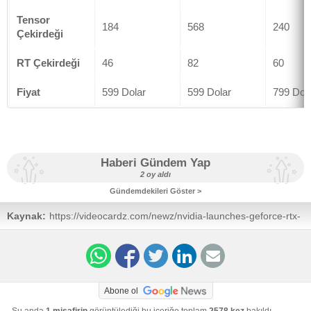
Tensor
184
568
240
Çekirdeği
RT Çekirdeği
46
82
60
Fiyat
599 Dolar
599 Dolar
799 Dol
Haberi Gündem Yap
2 oy aldı
Gündemdekileri Göster >
Kaynak:
https://videocardz.com/newz/nvidia-launches-geforce-rtx-
40-super-series-999-rtx-4080s-799-rtx-4070-tis-and-599-
rtx-4070s
Abone ol