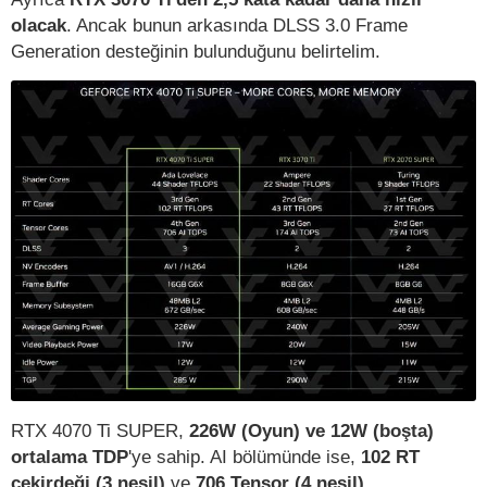
olacak
. Ancak bunun arkasında DLSS 3.0 Frame
Generation desteğinin bulunduğunu belirtelim.
RTX 4070 Ti SUPER,
226W (Oyun) ve 12W (boşta)
ortalama TDP
'ye sahip. AI bölümünde ise,
102 RT
çekirdeği (3.nesil)
ve
706 Tensor (4.nesil)