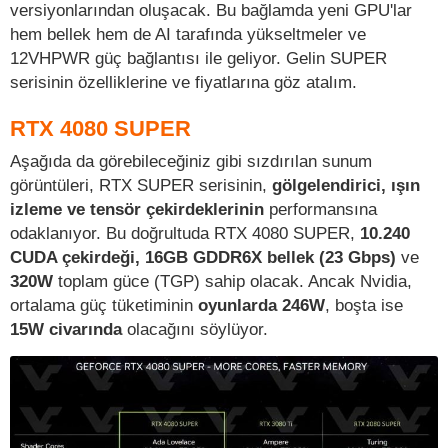
versiyonlarından oluşacak. Bu bağlamda yeni GPU'lar
hem bellek hem de AI tarafında yükseltmeler ve
12VHPWR güç bağlantısı ile geliyor. Gelin SUPER
serisinin özelliklerine ve fiyatlarına göz atalım.
RTX 4080 SUPER
Aşağıda da görebileceğiniz gibi sızdırılan sunum
görüntüleri, RTX SUPER serisinin,
gölgelendirici, ışın
izleme ve tensör çekirdeklerinin
performansına
odaklanıyor. Bu doğrultuda RTX 4080 SUPER,
10.240
CUDA çekirdeği, 16GB GDDR6X bellek (23 Gbps)
ve
320W
toplam güce (TGP) sahip olacak. Ancak Nvidia,
ortalama güç tüketiminin
oyunlarda 246W
, boşta ise
15W civarında
olacağını söylüyor.