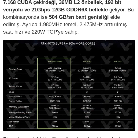
7.168 CUDA çekirdeği, 36MB L2 önbellek, 192 bit
veriyolu ve 21Gbps 12GB GDDR6X bellekle
geliyor. Bu
kombinasyonda ise
504 GB/sn bant genişliği
elde
edilmiş. Ayrıca 1.980MHz temel, 2.475MHz arttırılmış
saat hızı ve 220W TGP'ye sahip.