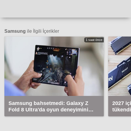
Samsung
ile İlgili İçerikler
1 saat önce
Samsung bahsetmedi: Galaxy Z
2027 i
Fold 8 Ultra'da oyun deneyimini
tükendi
etkileyecek detay!