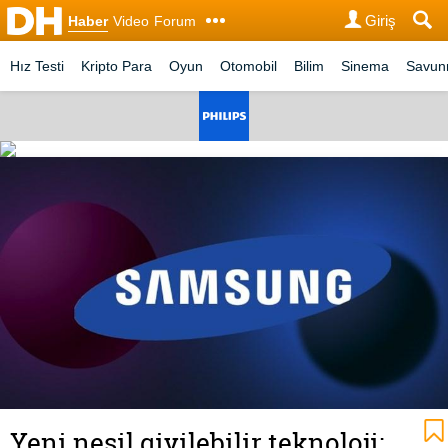
Giriş
Haber
Video
Forum
Hız Testi
Kripto Para
Oyun
Otomobil
Bilim
Sinema
Savu
Yeni nesil giyilebilir teknoloji: