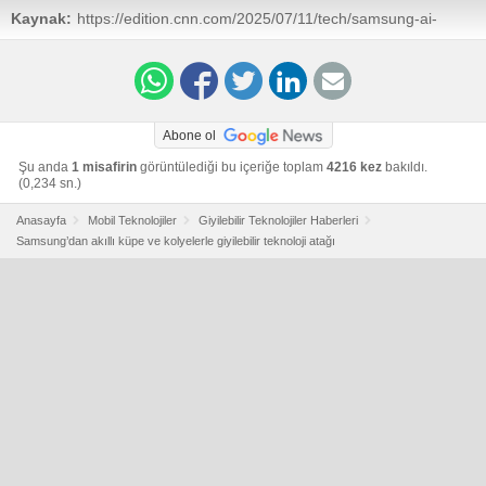
Kaynak:
https://edition.cnn.com/2025/07/11/tech/samsung-ai-
earrings-necklaces
Abone ol
Şu anda
1 misafirin
görüntülediği bu içeriğe toplam
4216 kez
bakıldı.
(0,234 sn.)
Anasayfa
Mobil Teknolojiler
Giyilebilir Teknolojiler Haberleri
Samsung’dan akıllı küpe ve kolyelerle giyilebilir teknoloji atağı