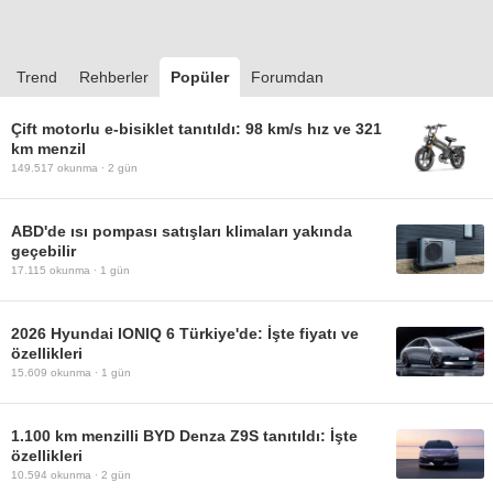
Trend
Rehberler
Popüler
Forumdan
Çift motorlu e-bisiklet tanıtıldı: 98 km/s hız ve 321
km menzil
149.517
okunma ·
2 gün
ABD'de ısı pompası satışları klimaları yakında
geçebilir
17.115
okunma ·
1 gün
2026 Hyundai IONIQ 6 Türkiye'de: İşte fiyatı ve
özellikleri
15.609
okunma ·
1 gün
1.100 km menzilli BYD Denza Z9S tanıtıldı: İşte
özellikleri
10.594
okunma ·
2 gün