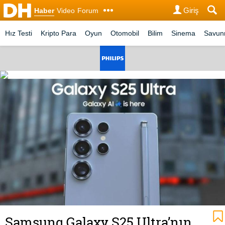
Giriş
Haber
Video
Forum
Hız Testi
Kripto Para
Oyun
Otomobil
Bilim
Sinema
Savu
Samsung Galaxy S25 Ultra’nın