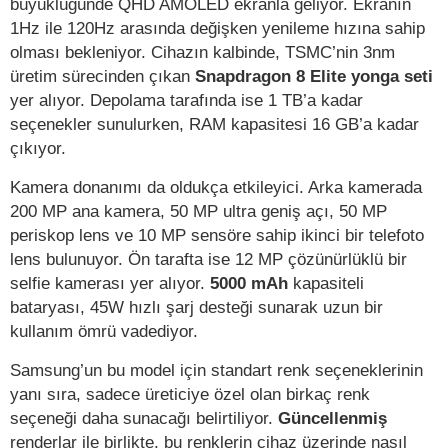
büyüklüğünde QHD AMOLED ekranla geliyor. Ekranın
1Hz ile 120Hz arasında değişken yenileme hızına sahip
olması bekleniyor. Cihazın kalbinde, TSMC’nin 3nm
üretim sürecinden çıkan
Snapdragon 8 Elite yonga seti
yer alıyor. Depolama tarafında ise 1 TB’a kadar
seçenekler sunulurken, RAM kapasitesi 16 GB’a kadar
çıkıyor.
Kamera donanımı da oldukça etkileyici. Arka kamerada
200 MP ana kamera, 50 MP ultra geniş açı, 50 MP
periskop lens ve 10 MP sensöre sahip ikinci bir telefoto
lens bulunuyor. Ön tarafta ise 12 MP çözünürlüklü bir
selfie kamerası yer alıyor.
5000 mAh
kapasiteli
bataryası, 45W hızlı şarj desteği sunarak uzun bir
kullanım ömrü vadediyor.
Samsung’un bu model için standart renk seçeneklerinin
yanı sıra, sadece üreticiye özel olan birkaç renk
seçeneği daha sunacağı belirtiliyor.
Güncellenmiş
renderlar ile birlikte, bu renklerin cihaz üzerinde nasıl