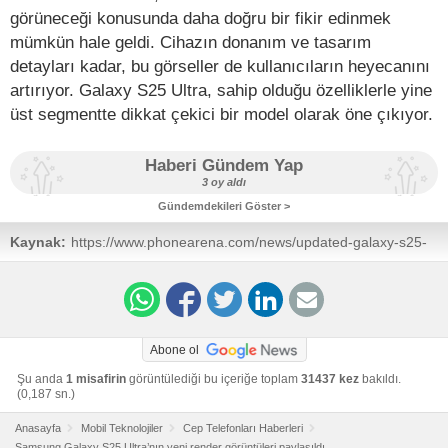
görüneceği konusunda daha doğru bir fikir edinmek
mümkün hale geldi. Cihazın donanım ve tasarım
detayları kadar, bu görseller de kullanıcıların heyecanını
artırıyor. Galaxy S25 Ultra, sahip olduğu özelliklerle yine
üst segmentte dikkat çekici bir model olarak öne çıkıyor.
Haberi Gündem Yap
3 oy aldı
Gündemdekileri Göster >
Kaynak:
https://www.phonearena.com/news/updated-galaxy-s25-
ultra-renders-fix-incorrect-colors_id166266
Abone ol
Şu anda
1 misafirin
görüntülediği bu içeriğe toplam
31437 kez
bakıldı.
(0,187 sn.)
Anasayfa
Mobil Teknolojiler
Cep Telefonları Haberleri
Samsung Galaxy S25 Ultra’nın yeni render görüntüleri paylaşıldı