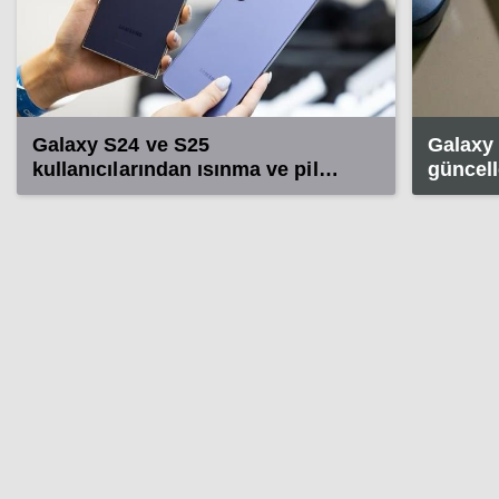
Galaxy S24 ve S25
Galaxy 
kullanıcılarından ısınma ve pil
güncell
şikayeti!