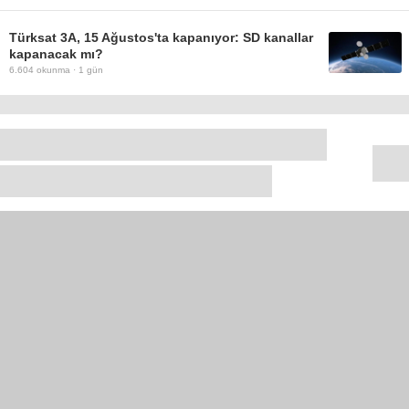
Türksat 3A, 15 Ağustos'ta kapanıyor: SD kanallar
kapanacak mı?
6.604
okunma ·
1 gün