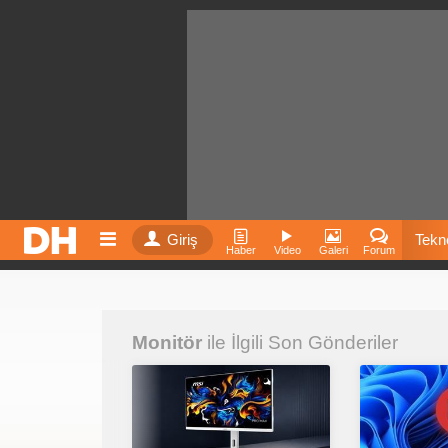
Giriş
Tekno
Haber
Video
Galeri
Forum
Film
Monitör
ile İlgili Son Gönderiler
Fiyatla
İnst