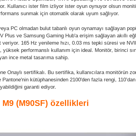
r. Kullanıcı ister film izliyor ister oyun oynuyor olsun monitö
rformans sunmak için otomatik olarak uyum sağlıyor.
 veya PC olmadan bulut tabanlı oyun oynamayı sağlayan pop
 Plus ve Samsung Gaming Hub'a erişim sağlayan akıllı eğ
 veriyor. 165 Hz yenileme hızı, 0.03 ms tepki süresi ve NV
üksek performanslı kullanım için ideal. Monitör, birinci sını
yan ince metal tasarıma sahip.
 Onaylı sertifikalı. Bu sertifika, kullanıcılara monitörün zor
ve Pantone'nin kütüphanesinden 2100'den fazla rengi, 110’dan
bildiğini garanti ediyor.
 M9 (M90SF) özellikleri