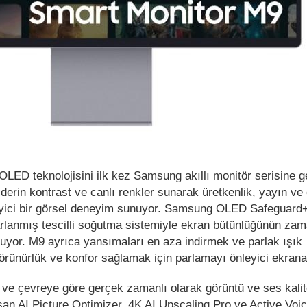
OLED teknolojisini ilk kez Samsung akıllı monitör serisine ge
erin kontrast ve canlı renkler sunarak üretkenlik, yayın ve
eyici bir görsel deneyim sunuyor. Samsung OLED Safeguard
sarlanmış tescilli soğutma sistemiyle ekran bütünlüğünün zam
yor. M9 ayrıca yansımaları en aza indirmek ve parlak ışık
 görünürlük ve konfor sağlamak için parlamayı önleyici ekrana
 ve çevreye göre gerçek zamanlı olarak görüntü ve ses kalit
lışan AI Picture Optimizer, 4K AI Upscaling Pro ve Active Voic