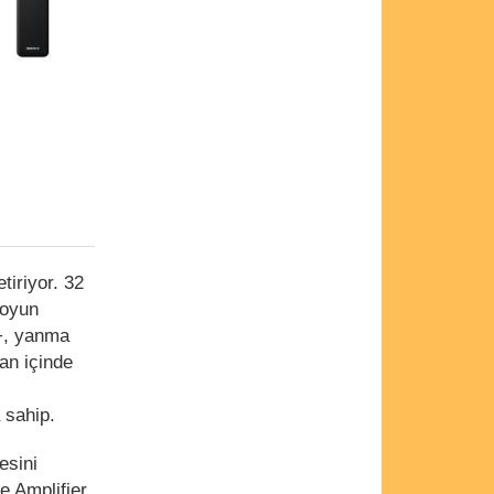
tiriyor. 32
 oyun
+, yanma
an içinde
 sahip.
esini
e Amplifier