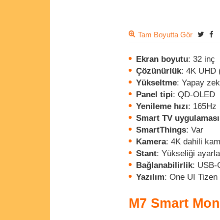
Tam Boyutta Gör
Ekran boyutu
: 32 inç
Çözünürlük
: 4K UHD 
Yükseltme
: Yapay zek
Panel tipi
: QD-OLED
Yenileme hızı
: 165Hz
Smart TV uygulaması
SmartThings
: Var
Kamera
: 4K dahili ka
Stant
: Yükseliği ayar
Bağlanabilirlik
: USB-
Yazılım
: One UI Tizen
M7 Smart Moni