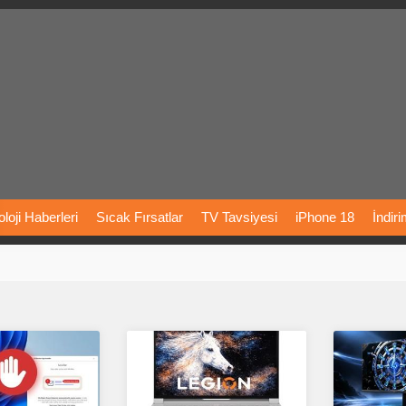
loji
Haberleri
Sıcak
Fırsatlar
TV
Tavsiyesi
iPhone
18
İndir
Önerileri
Türkiye
Araba
Fiyatları
Yapay
Zeka
Şarj
İstasyon
rı
Vizyondaki
Filmler
Bitcoin
Dizi
Önerileri
Telefon
Önerileri
agram
Dondurma
İnstagram
Çöktü
Mü