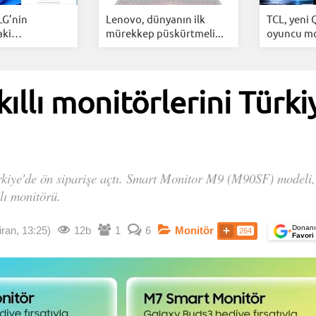
LG’nin
Lenovo, dünyanın ilk
TCL, yeni
aki
mürekkep püskürtmeli...
oyuncu mo
..
ıllı monitörlerini Türki
ürkiye'de ön siparişe açtı. Smart Monitor M9 (M90SF) modeli,
llı monitörü.
Donanı
ran, 13:25)
12b
1
6
Monitör
264
+
Favori