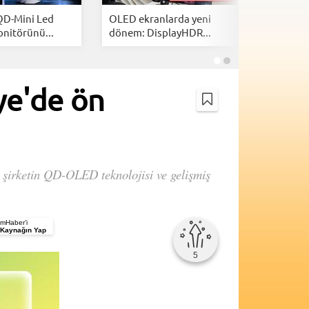
 QD-Mini Led
OLED ekranlarda yeni
Bazı Ali
nitörünü...
dönem: DisplayHDR...
monitörl
ye'de ön
 şirketin QD-OLED teknolojisi ve gelişmiş
mHaber’i
 Kaynağın Yap
5