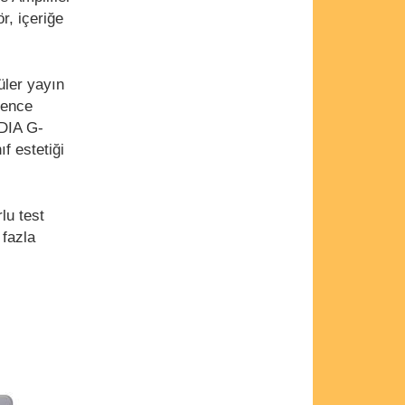
r, içeriğe
üler yayın
lence
IDIA G-
f estetiği
lu test
 fazla