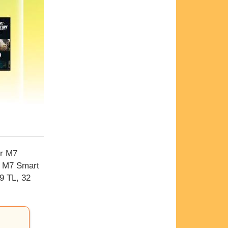
or M7
, M7 Smart
9 TL, 32