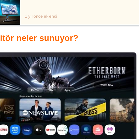
1 yıl önce eklendi
tör neler sunuyor?