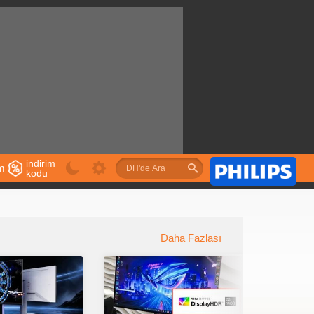
indirim
im
kodu
u
Daha Fazlası