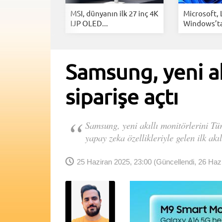
monitörler
MSI, dünyanın ilk 27 inç 4K
Microsoft, 
mputex...
IJP OLED...
Windows’t
reklamların.
Samsung, yeni ak
siparişe açtı
Samsung, yeni akıllı monitörlerini T
yapay zeka özellikleriyle gelen ilk akı
25 Haziran 2025, 23:00
(Güncellendi, 26 Hazi