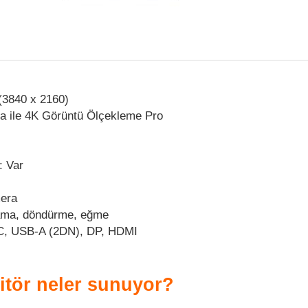
(3840 x 2160)
a ile 4K Görüntü Ölçekleme Pro
: Var
mera
lama, döndürme, eğme
C, USB-A (2DN), DP, HDMI
tör neler sunuyor?