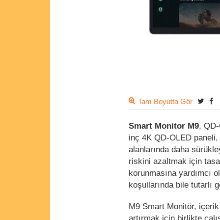
Tam Boyutta Gör
Smart Monitor M9
, QD-
inç 4K QD-OLED paneli, d
alanlarında daha sürükl
riskini azaltmak için ta
korunmasına yardımcı olu
koşullarında bile tutarlı
M9 Smart Monitör, içerik
artırmak için birlikte ça