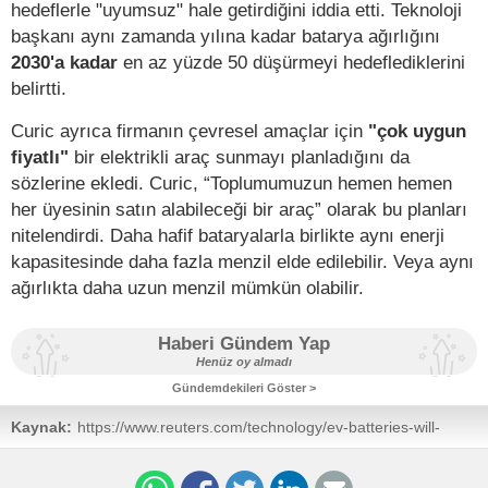
hedeflerle "uyumsuz" hale getirdiğini iddia etti. Teknoloji
başkanı aynı zamanda yılına kadar batarya ağırlığını
2030'a kadar
en az yüzde 50 düşürmeyi hedeflediklerini
belirtti.
Curic ayrıca firmanın çevresel amaçlar için
"çok uygun
fiyatlı"
bir elektrikli araç sunmayı planladığını da
sözlerine ekledi. Curic, “Toplumumuzun hemen hemen
her üyesinin satın alabileceği bir araç” olarak bu planları
nitelendirdi. Daha hafif bataryalarla birlikte aynı enerji
kapasitesinde daha fazla menzil elde edilebilir. Veya aynı
ağırlıkta daha uzun menzil mümkün olabilir.
Haberi Gündem Yap
Henüz oy almadı
Gündemdekileri Göster >
Kaynak:
https://www.reuters.com/technology/ev-batteries-will-
have-be-50-lighter-future-stellantis-tech-chief-says-2023-
09-08/