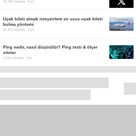
43.330
okunma ·
3 yıl
Uçak bileti almak isteyenlere en ucuz uçak bileti
bulma yöntemi
90.325
okunma ·
3 yıl
Ping nedir, nasıl düşürülür? Ping testi & ölçer
siteler
1.702
okunma ·
3 yıl