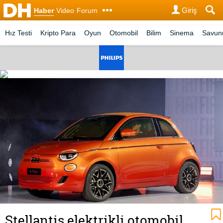
Giriş
Haber
Video
Forum
Hız Testi
Kripto Para
Oyun
Otomobil
Bilim
Sinema
Savu
Stellantis elektrikli otomobil