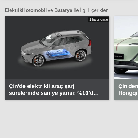
Elektrikli otomobil
ve
Batarya
ile İlgili İçerikler
1 hafta önce
Çin'de elektrikli araç şarj
Çin'den
sürelerinde saniye yarışı: %10'dan
Hongqi’
%80'e 224 saniye
dakika