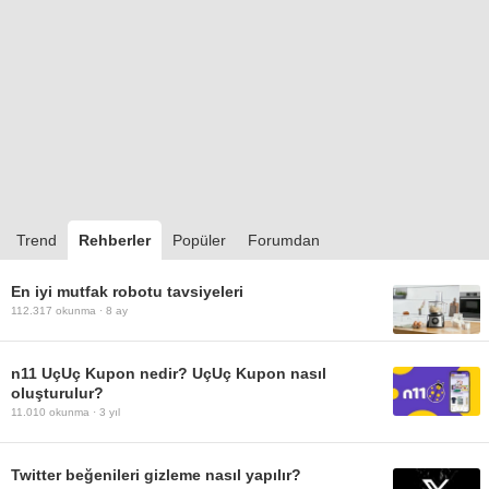
Trend
Rehberler
Popüler
Forumdan
En iyi mutfak robotu tavsiyeleri
112.317
okunma ·
8 ay
n11 UçUç Kupon nedir? UçUç Kupon nasıl
oluşturulur?
11.010
okunma ·
3 yıl
Twitter beğenileri gizleme nasıl yapılır?