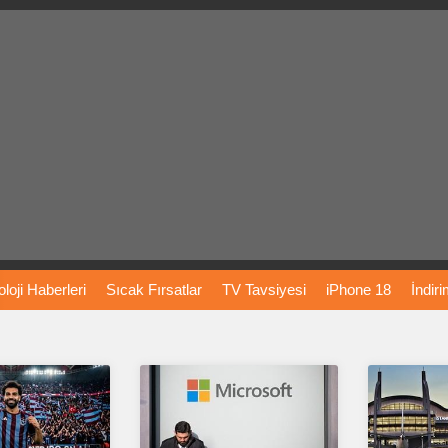
loji
Haberleri
Sıcak
Fırsatlar
TV
Tavsiyesi
iPhone
18
İndir
Önerileri
Türkiye
Araba
Fiyatları
Yapay
Zeka
Şarj
İstasyon
rı
Vizyondaki
Filmler
Bitcoin
Dizi
Önerileri
Telefon
Önerileri
agram
Dondurma
İnstagram
Çöktü
Mü