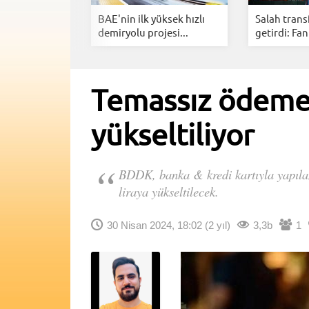
et edilen
BAE'nin ilk yüksek hızlı
Salah trans
andı:...
demiryolu projesi...
getirdi: Fan
Temassız ödemele
yükseltiliyor
BDDK, banka & kredi kartıyla yapılan 
liraya yükseltilecek.
30 Nisan 2024, 18:02
(2 yıl)
3,3b
1