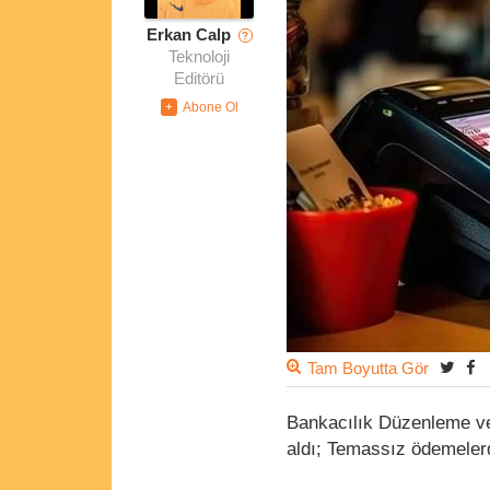
Erkan Calp
?
Teknoloji
Editörü
Tam Boyutta Gör
Bankacılık Düzenleme ve 
aldı; Temassız ödemelerde