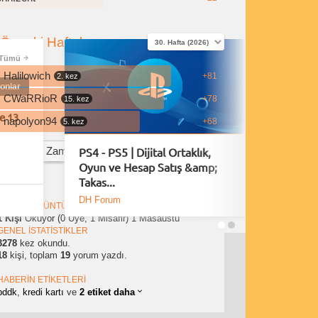
Önceki Haftalar
Tümü
Halilowich
+81
2. kez
onlar
CWaRRioR
+78
15. kez
e 13
napolyon94
+68
5. kez
PS4 - PS5 | Dijital Ortaklık,
Playsta
Tüm Zamanların En İyi Yorumcuları
Oyun ve Hesap Satış &amp;
Fırsatla
Takas...
DH Forum
DH Foru
ANLIK GÖRÜNTÜLEMELER
1 Kişi
Okuyor (0 Üye, 1 Misafir)
1 Masaüstü
GENEL İSTATİSTİKLER
3278
kez okundu.
18
kişi, toplam
19
yorum yazdı.
HABERİN ETİKETLERİ
ix note 60 ultra
bddk
,
kredi kartı
ve
2 etiket daha