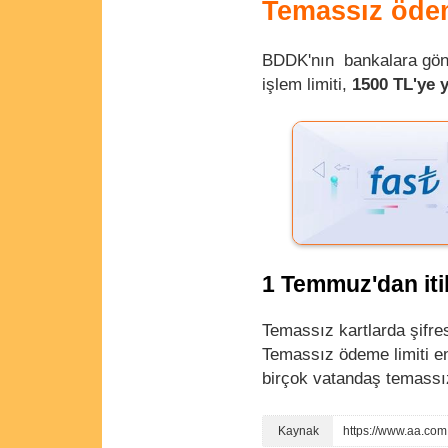
Temassız ödeme
BDDK'nın bankalara gönd
işlem limiti,
1500 TL'ye y
1 Temmuz'dan iti
Temassız kartlarda şifresi
Temassız ödeme limiti en 
birçok vatandaş temassız