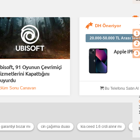
DH Öneriyor
1
20.000-50.000 TL Arası Telef
2
Apple iPhon
3
bisoft, 91 Oyunun Çevrimiçi
izmetlerini Kapattığını
uyurdu
ölüm Sonu Canavarı
Bu Telefonu Satın Al
 garantiyi bozar mı
cin çağırma duası
kia ceed 1.6 crdi alınır mı
infin