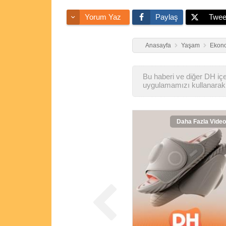
Yorum Yaz
Paylaş
Twee
Anasayfa
Yaşam
Ekono
Bu haberi ve diğer DH içer
uygulamamızı kullanarak 
Daha Fazla Video