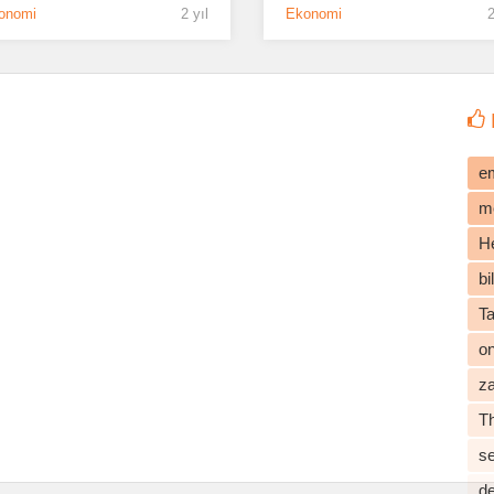
onomi
2 yıl
Ekonomi
2
e
m
He
b
T
o
z
T
s
d