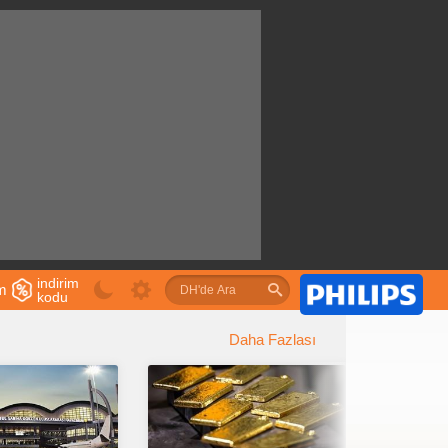
indirim
im
kodu
u
Daha Fazlası