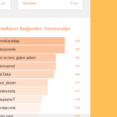
 yıl
Ekonomi
2 yıl
Haftanın Beğenilen Yorumcuları
mrekaradag
+35
esaverde
+35
r isi ters giden adam
+31
ilexsamet
+31
akTAkk
+30
nur_duran
+27
antevesta
+27
hepianisT
+24
erdarcenk
+23
enn.zent
+22