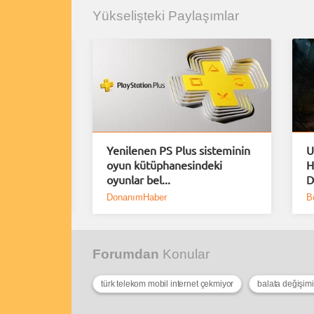
Yükselişteki Paylaşımlar
rımlar
Yenilenen PS Plus sisteminin
U
erindeki
oyun kütüphanesindeki
H
oyunlar bel...
D
DonanımHaber
B
Forumdan
Konular
türk telekom mobil internet çekmiyor
balata değişimi