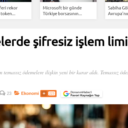
feri rekor
Microsoft bir günde
Sabiha Gö
 token...
Türkiye borsasının...
Avrupa'nın
büyüyen...
rde şifresiz işlem limit
temassız ödemelere ilişkin yeni bir karar aldı. Temassız ödem
DonanımHaber’i
23
Ekonomi
223
+
Favori Kaynağın Yap