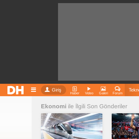
Giriş
Tekno
Haber
Video
Galeri
Forum
Ekonomi
ile İlgili Son Gönderiler
Film
Fiyatla
İnst