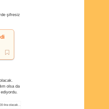
de şifresiz
di
 olacak.
adım olsa da
 ediyordu.
https://www.aa.com.tr/tr/ekonomi/temassiz-kartlarda-sifresiz-islem-limiti-1-temmuz-2024ten-itibaren-1500-lira-olacak/3206512