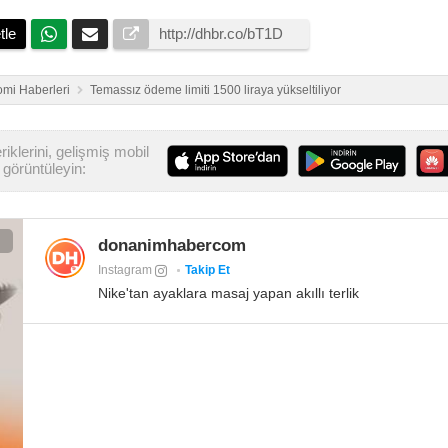
tle
mi Haberleri
Temassız ödeme limiti 1500 liraya yükseltiliyor
iklerini, gelişmiş mobil
görüntüleyin:
donanimhabercom
Instagram
Takip Et
Nike'tan ayaklara masaj yapan akıllı terlik