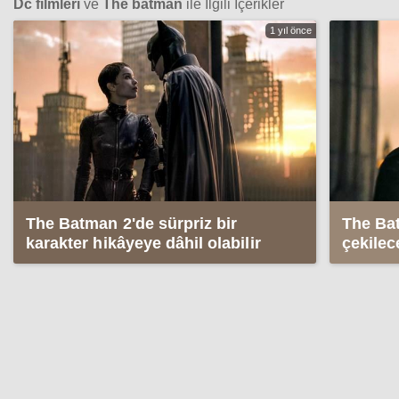
Dc filmleri
ve
The batman
ile İlgili İçerikler
1 yıl önce
The Batman 2'de sürpriz bir
The Ba
karakter hikâyeye dâhil olabilir
çekilec
açıklan