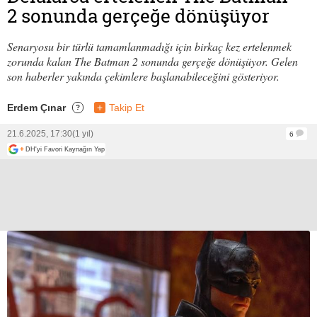
2 sonunda gerçeğe dönüşüyor
Senaryosu bir türlü tamamlanmadığı için birkaç kez ertelenmek
zorunda kalan The Batman 2 sonunda gerçeğe dönüşüyor. Gelen
son haberler yakında çekimlere başlanabileceğini gösteriyor.
Erdem Çınar
+
Takip Et
?
21.6.2025, 17:30
(1 yıl)
6
+
DH'yi Favori Kaynağın Yap