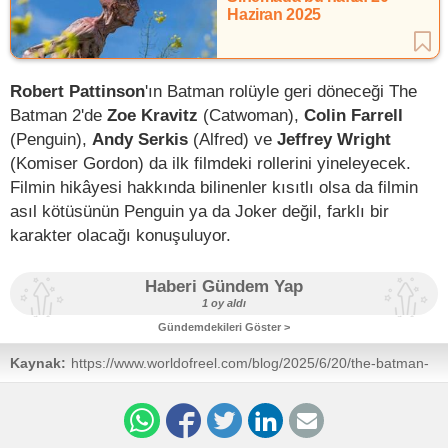
Haziran 2025
Robert Pattinson
'ın Batman rolüyle geri döneceği The
Batman 2'de
Zoe Kravitz
(Catwoman),
Colin Farrell
(Penguin),
Andy Serkis
(Alfred) ve
Jeffrey Wright
(Komiser Gordon) da ilk filmdeki rollerini yineleyecek.
Filmin hikâyesi hakkında bilinenler kısıtlı olsa da filmin
asıl kötüsünün Penguin ya da Joker değil, farklı bir
karakter olacağı konuşuluyor.
Haberi Gündem Yap
1 oy aldı
Gündemdekileri Göster >
Kaynak:
https://www.worldofreel.com/blog/2025/6/20/the-batman-
sequel-script-arrives-on-monday-as-warner-bros-eyes-
january-shoot