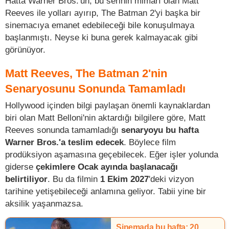
Hatta Warner Bros.'un, bu serinin mimarı olan Matt
Reeves ile yolları ayırıp, The Batman 2'yi başka bir
sinemacıya emanet edebileceği bile konuşulmaya
başlanmıştı. Neyse ki buna gerek kalmayacak gibi
görünüyor.
Matt Reeves, The Batman 2'nin
Senaryosunu Sonunda Tamamladı
Hollywood içinden bilgi paylaşan önemli kaynaklardan
biri olan Matt Belloni'nin aktardığı bilgilere göre, Matt
Reeves sonunda tamamladığı
senaryoyu bu hafta
Warner Bros.'a teslim edecek
. Böylece film
prodüksiyon aşamasına geçebilecek. Eğer işler yolunda
giderse
çekimlere Ocak ayında başlanacağı
belirtiliyor
. Bu da filmin
1 Ekim 2027
'deki vizyon
tarihine yetişebileceği anlamına geliyor. Tabii yine bir
aksilik yaşanmazsa.
Sinemada bu hafta: 20