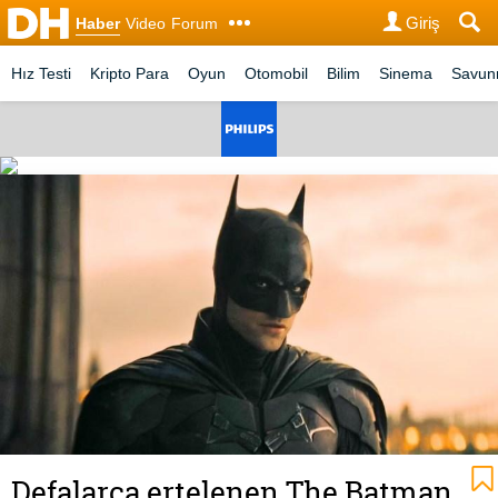
Giriş
Haber
Video
Forum
Hız Testi
Kripto Para
Oyun
Otomobil
Bilim
Sinema
Savu
Defalarca ertelenen The Batman