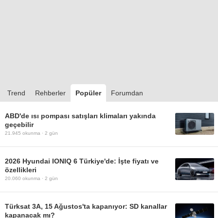
Trend
Rehberler
Popüler
Forumdan
ABD'de ısı pompası satışları klimaları yakında
geçebilir
21.945
okunma ·
2 gün
2026 Hyundai IONIQ 6 Türkiye'de: İşte fiyatı ve
özellikleri
20.060
okunma ·
2 gün
Türksat 3A, 15 Ağustos'ta kapanıyor: SD kanallar
kapanacak mı?