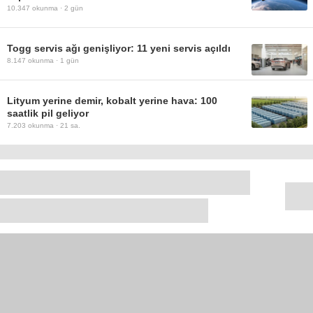
10.347
okunma ·
2 gün
Togg servis ağı genişliyor: 11 yeni servis açıldı
8.147
okunma ·
1 gün
Lityum yerine demir, kobalt yerine hava: 100
saatlik pil geliyor
7.203
okunma ·
21 sa.