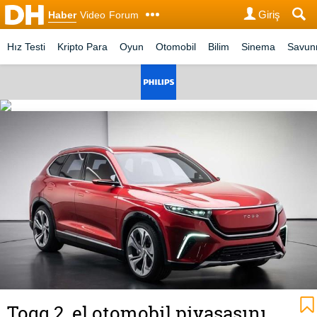
Giriş
Haber
Video
Forum
Hız Testi
Kripto Para
Oyun
Otomobil
Bilim
Sinema
Savu
Togg 2. el otomobil piyasasını