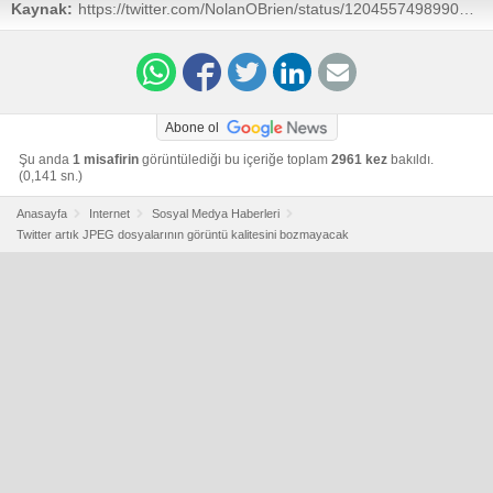
Kaynak:
https://twitter.com/NolanOBrien/status/1204557498990002176
Abone ol
Şu anda
1 misafirin
görüntülediği bu içeriğe toplam
2961 kez
bakıldı.
(0,141 sn.)
Anasayfa
Internet
Sosyal Medya Haberleri
Twitter artık JPEG dosyalarının görüntü kalitesini bozmayacak