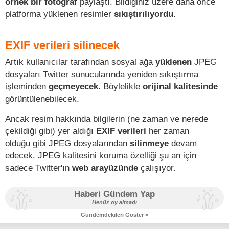
örnek bir fotoğraf
paylaştı. Bildiğiniz üzere daha önce
platforma yüklenen resimler
sıkıştırılıyordu
.
EXIF verileri silinecek
Artık kullanıcılar tarafından sosyal ağa
yüklenen
JPEG
dosyaları Twitter sunucularında yeniden sıkıştırma
işleminden
geçmeyecek
. Böylelikle
orijinal kalitesinde
görüntülenebilecek.
Ancak resim hakkında bilgilerin (ne zaman ve nerede
çekildiği gibi) yer aldığı
EXIF verileri
her zaman
olduğu gibi JPEG dosyalarından
silinmeye
devam
edecek. JPEG kalitesini koruma özelliği şu an için
sadece Twitter'ın
web arayüzünde
çalışıyor.
Haberi Gündem Yap
Henüz oy almadı
Gündemdekileri Göster >