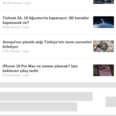
18.285
okunma ·
2 gün
Türksat 3A, 15 Ağustos'ta kapanıyor: SD kanallar
kapanacak mı?
9.038
okunma ·
2 gün
Avrupa'nın plastik atığı Türkiye’nin tarım cennetini
kirletiyor
6.287
okunma ·
2 gün
iPhone 18 Pro Max ne zaman çıkacak? İşte
beklenen çıkış tarihi
6.134
okunma ·
1 gün