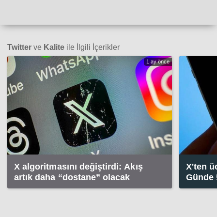
Twitter
ve
Kalite
ile İlgili İçerikler
1 ay önce
X algoritmasını değiştirdi: Akış
X'ten ü
artık daha “dostane” olacak
Günde 5