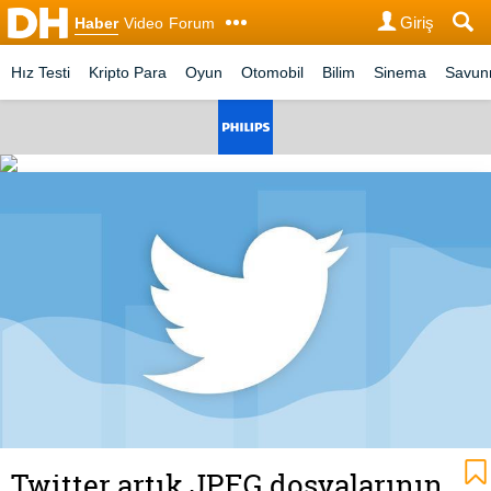
Giriş
Haber
Video
Forum
Hız Testi
Kripto Para
Oyun
Otomobil
Bilim
Sinema
Savu
Twitter artık JPEG dosyalarının