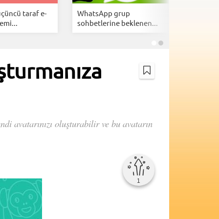
çüncü taraf e-
WhatsApp grup
WhatsApp
emi...
sohbetlerine beklenen...
kaos: Mil
uşturmanıza
ndi avatarınızı oluşturabilir ve bu avatarın
1