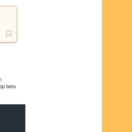
ı
App beta