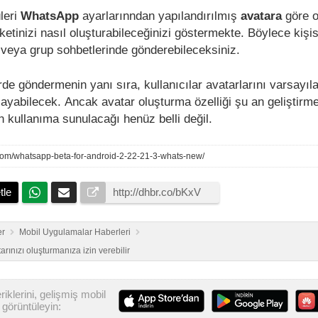
leri
WhatsApp
ayarlarınndan yapılandırılmış
avatara
göre o
etinizi nasıl oluşturabileceğinizi göstermekte. Böylece kişise
l veya grup sohbetlerinde gönderebileceksiniz.
de göndermenin yanı sıra, kullanıcılar avatarlarını varsayıl
ayabilecek. Ancak avatar oluşturma özelliği şu an geliştirm
kullanıma sunulacağı henüz belli değil.
.com/whatsapp-beta-for-android-2-22-21-3-whats-new/
tle
er
Mobil Uygulamalar Haberleri
ınızı oluşturmanıza izin verebilir
iklerini, gelişmiş mobil
görüntüleyin: