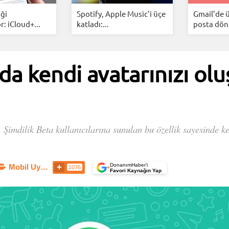
iği
Spotify, Apple Music'i üçe
Gmail’de ü
: iCloud+...
katladı:...
posta dön
a kendi avatarınızı ol
. Şimdilik Beta kullanıcılarına sunulan bu özellik sayesinde ke
DonanımHaber’i
Mobil Uygulamalar
1076
+
Favori Kaynağın Yap