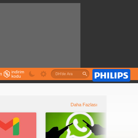
indirim
im
kodu
u
Daha Fazlası