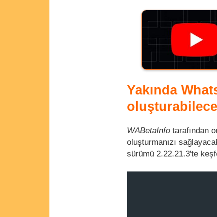
Yakında Whats
oluşturabilece
WABetaInfo
tarafından o
oluşturmanızı sağlayacak 
sürümü 2.22.21.3'te keşfe