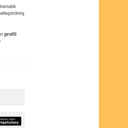
tomatik
lleştirilmiş
an
profil
e