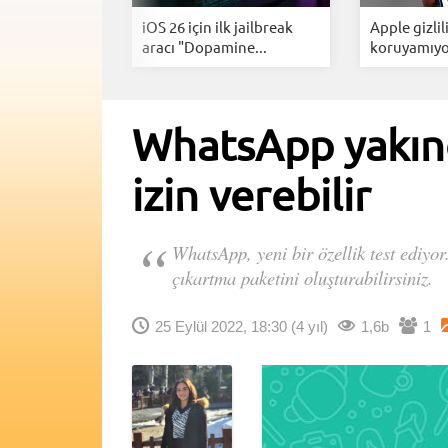
 içerik
iOS 26 için ilk jailbreak
Apple gizlil
 yapay...
aracı "Dopamine...
koruyamıyor
WhatsApp yakınd
izin verebilir
WhatsApp, yeni bir özellik test ediyor
çıkartma paketini oluşturabilirsiniz.
25 Eylül 2022, 18:30
(4 yıl)
1,6b
1