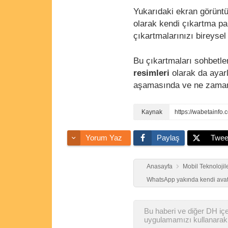
Yukarıdaki ekran görüntü
olarak kendi çıkartma pak
çıkartmalarınızı bireyse
Bu çıkartmaları sohbetler
resimleri
olarak da ayarl
aşamasında ve ne zaman 
https://wabetainfo
Yorum Yaz
Paylaş
Twee
Anasayfa
Mobil Teknolojil
WhatsApp yakında kendi avatar
Bu haberi ve diğer DH içer
uygulamamızı kullanarak 