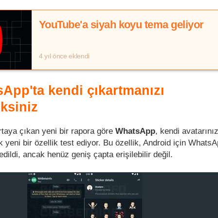
YouTube'a siyah koyu tema geliyor
4 yıl önce eklendi
App'ta kendi çıkartmanızı
ksiniz
rtaya çıkan yeni bir rapora göre
WhatsApp
, kendi avatarınız
yeni bir özellik test ediyor. Bu özellik, Android için Whats
dildi, ancak henüz geniş çapta erişilebilir değil.