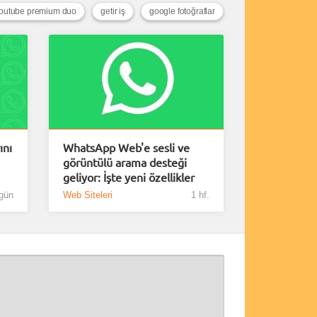
outube premium duo
getir iş
google fotoğraflar
ını
WhatsApp Web'e sesli ve
görüntülü arama desteği
geliyor: İşte yeni özellikler
gün
Web Siteleri
1 hf.