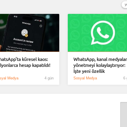
y
atsApp'ta küresel kaos:
WhatsApp, kanal medyalar
lyonlarca hesap kapatıldı!
yönetmeyi kolaylaştırıyor:
İşte yeni özellik
syal Medya
4 gün
Sosyal Medya
6 