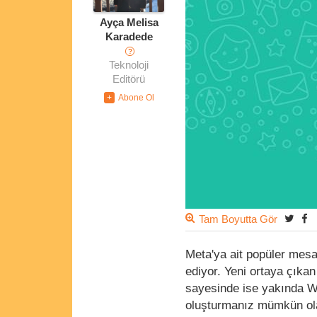
Ayça Melisa
Karadede
?
Teknoloji
Editörü
Tam Boyutta Gör
Meta'ya ait popüler mes
ediyor. Yeni ortaya çıkan
sayesinde ise yakında W
oluşturmanız mümkün olab