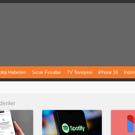
loji
Haberleri
Sıcak
Fırsatlar
TV
Tavsiyesi
iPhone
18
İndir
Önerileri
Türkiye
Araba
Fiyatları
Yapay
Zeka
Şarj
İstasyon
deriler
rı
Vizyondaki
Filmler
Bitcoin
Dizi
Önerileri
Telefon
Önerileri
agram
Dondurma
İnstagram
Çöktü
Mü