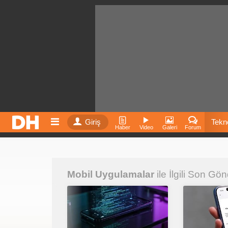
Giriş
Tekno
Haber
Video
Galeri
Forum
Film
Mobil Uygulamalar
ile İlgili Son Gön
Fiyatla
İnst