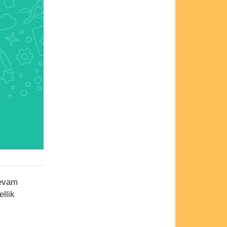
devam
ellik